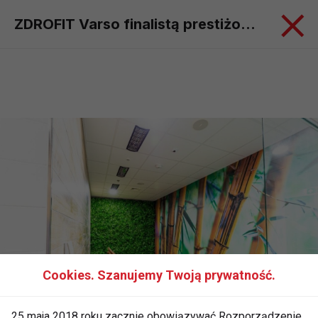
ZDROFIT Varso finalistą prestiżowego konkursu Spa & Wellness Awards 2025!
Cookies. Szanujemy Twoją prywatność.
25 maja 2018 roku zacznie obowiązywać Rozporządzenie