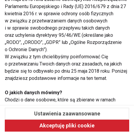
Parlamentu Europejskiego i Rady (UE) 2016/679 z dnia 27
kwietnia 2016 r. w sprawie ochrony osób fizycznych
w związku z przetwarzaniem danych osobowych
i w sprawie swobodnego przepływu takich danych
oraz uchylenia dyrektywy 95/46/WE (określane jako
„RODO”, „ORODO”, „GDPR” lub „Ogólne Rozporządzenie
o Ochronie Danych”).
W związku z tym chcielibyśmy poinformować Cię
o przetwarzaniu Twoich danych oraz zasadach, na jakich
będzie się to odbywało po dniu 25 maja 2018 roku. Poniżej
znajdziesz podstawowe informacje na ten temat.
O jakich danych mówimy?
Chodzi o dane osobowe, które są zbierane w ramach
korzystania przez Ciebie z naszych usług, w tym stron
Ustawienia zaawansowane
internetowych, serwisów i innych funkcjonalności
udostępnianych przez Fit.pl Sp.z.o.o.. Dane osobowe
Akceptuję pliki cookie
niezbędne gromadzone przez serwis www.fit.pl są objęte