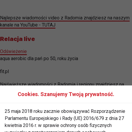
Najlepsze wiadomości video z Radomia znajdziesz na naszym
kanale na YouTube - TUTAJ
Relacja live
Odświeżenie
aqua aerobic dla pań po 50, roku życia
fit.pl
Najświeższe wiadomości z Radomia i regionu znajdziesz na
profilu CoZaDzien.pl na Facebooku - TUTAJ
Cookies. Szanujemy Twoją prywatność.
25 maja 2018 roku zacznie obowiązywać Rozporządzenie
Parlamentu Europejskiego i Rady (UE) 2016/679 z dnia 27
kwietnia 2016 r. w sprawie ochrony osób fizycznych
aerobik