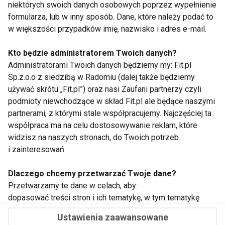
niektórych swoich danych osobowych poprzez wypełnienie
formularza, lub w inny sposób. Dane, które należy podać to
w większości przypadków imię, nazwisko i adres e-mail.
Kto będzie administratorem Twoich danych?
WSPÓŁPRACA
Administratorami Twoich danych będziemy my: Fit.pl
Sp.z.o.o z siedzibą w Radomiu (dalej także będziemy
REDAKCJA
używać skrótu „Fit.pl”) oraz nasi Zaufani partnerzy czyli
podmioty niewchodzące w skład Fit.pl ale będące naszymi
PRYWATNOŚĆ
partnerami, z którymi stale współpracujemy. Najczęściej ta
współpraca ma na celu dostosowywanie reklam, które
widzisz na naszych stronach, do Twoich potrzeb
Cookies
i zainteresowań.
Powiadomienia
Dlaczego chcemy przetwarzać Twoje dane?
Newsletter
Przetwarzamy te dane w celach, aby:
dopasować treści stron i ich tematykę, w tym tematykę
ukazujących się tam materiałów do Twoich zainteresowań
Fit.pl © 2026 Wszystkie prawa zastrzeżone.
Ustawienia zaawansowane
oraz do przeprowadzania konkursów z nagrodami,