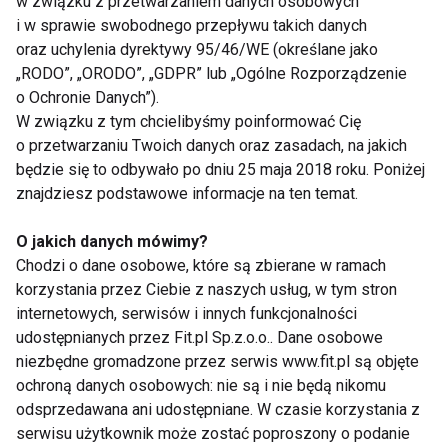
w związku z przetwarzaniem danych osobowych
aqua aerobik
i w sprawie swobodnego przepływu takich danych
filmy
oraz uchylenia dyrektywy 95/46/WE (określane jako
„RODO”, „ORODO”, „GDPR” lub „Ogólne Rozporządzenie
o Ochronie Danych”).
W związku z tym chcielibyśmy poinformować Cię
Nie przegap nowości ze
o przetwarzaniu Twoich danych oraz zasadach, na jakich
świata FIT!
będzie się to odbywało po dniu 25 maja 2018 roku. Poniżej
znajdziesz podstawowe informacje na ten temat.
Zapisz się do naszego newslettera
O jakich danych mówimy?
Chodzi o dane osobowe, które są zbierane w ramach
korzystania przez Ciebie z naszych usług, w tym stron
Wyrażam zgodę na otrzymywanie informacji
internetowych, serwisów i innych funkcjonalności
handlowej drogą elektroniczną na podany adres e-mail
udostępnianych przez Fit.pl Sp.z.o.o.. Dane osobowe
przez FIT.PL. Więcej informacji znajdziesz w Polityce
niezbędne gromadzone przez serwis www.fit.pl są objęte
Prywatności.
ochroną danych osobowych: nie są i nie będą nikomu
odsprzedawana ani udostępniane. W czasie korzystania z
serwisu użytkownik może zostać poproszony o podanie
ZAPISZ SIĘ