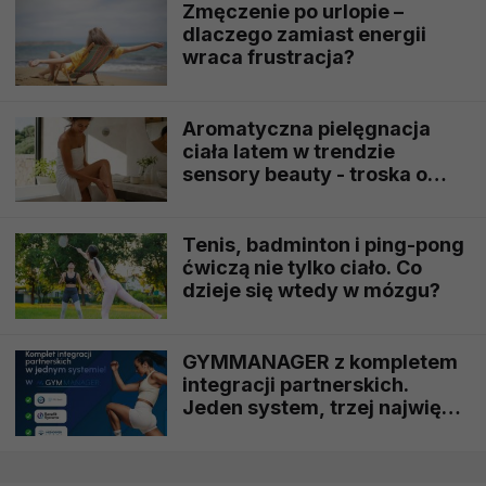
Zmęczenie po urlopie –
dlaczego zamiast energii
wraca frustracja?
Aromatyczna pielęgnacja
ciała latem w trendzie
sensory beauty - troska o
skórę i przyjemność dla
zmysłów
Tenis, badminton i ping-pong
ćwiczą nie tylko ciało. Co
dzieje się wtedy w mózgu?
GYMMANAGER z kompletem
integracji partnerskich.
Jeden system, trzej najwięksi
operatorzy benefitów
sportowych