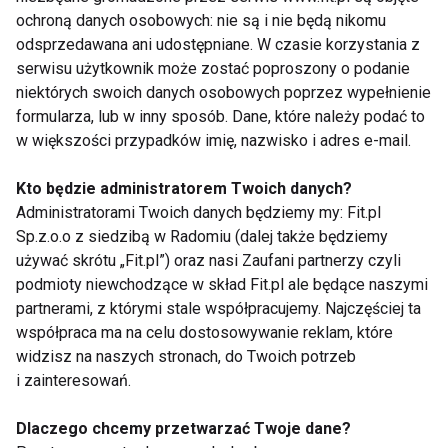
ochroną danych osobowych: nie są i nie będą nikomu
Wywiad
odsprzedawana ani udostępniane. W czasie korzystania z
serwisu użytkownik może zostać poproszony o podanie
niektórych swoich danych osobowych poprzez wypełnienie
FIT LIGHT
BIEGI
BIEG
SENIOR
BOKS
FI
formularza, lub w inny sposób. Dane, które należy podać to
w większości przypadków imię, nazwisko i adres e-mail.
Od inżyniera do twórcy diet,
Kto będzie administratorem Twoich danych?
które naprawdę działają –
Administratorami Twoich danych będziemy my: Fit.pl
wywiad z Marcinem
Sp.z.o.o z siedzibą w Radomiu (dalej także będziemy
Adamczykiem, twórcą
używać skrótu „Fit.pl”) oraz nasi Zaufani partnerzy czyli
EvoDiet
podmioty niewchodzące w skład Fit.pl ale będące naszymi
Nowe podejście do treningu:
partnerami, z którymi stale współpracujemy. Najczęściej ta
Power Performance stawia na
zdrowie, strategię i realne
współpraca ma na celu dostosowywanie reklam, które
efekty
widzisz na naszych stronach, do Twoich potrzeb
i zainteresowań.
Każda scena życia jest inna –
ważne, jak ją grasz. Wywiad
Dlaczego chcemy przetwarzać Twoje dane?
Fit.pl z Jarkiem Dudą –