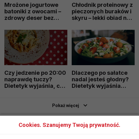
Mrożone jogurtowe
Chłodnik proteinowy z
batoniki z owocami –
pieczonych buraków i
zdrowy deser bez
skyru – lekki obiad na
cukru, który
upalne dni
pokochasz tego lata
Czy jedzenie po 20:00
Dlaczego po sałatce
naprawdę tuczy?
nadal jesteś głodny?
Dietetyk wyjaśnia, co
Dietetyk wyjaśnia
mówi nauka
najczęstsze błędy
podczas odchudzania
Pokaż więcej
Cookies. Szanujemy Twoją prywatność.