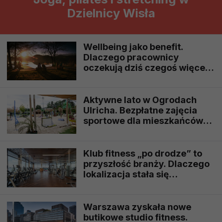
Dzielnicy Wisła
Wellbeing jako benefit.
Dlaczego pracownicy
oczekują dziś czegoś więcej
niż karty sportowej?
Aktywne lato w Ogrodach
Ulricha. Bezpłatne zajęcia
sportowe dla mieszkańców
Warszawy
Klub fitness „po drodze” to
przyszłość branży. Dlaczego
lokalizacja stała się
ważniejsza niż cena karnetu?
Warszawa zyskała nowe
butikowe studio fitness.