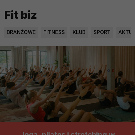
Fit biz
BRANŻOWE
FITNESS
KLUB
SPORT
AKTUA
Joga, pilates i stretching w