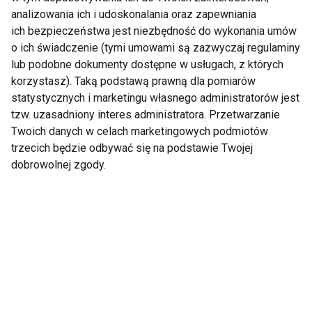
analizowania ich i udoskonalania oraz zapewniania
ich bezpieczeństwa jest niezbędność do wykonania umów
Czy warto trenować
Trening z gumami
o ich świadczenie (tymi umowami są zazwyczaj regulaminy
boso? Korzyści i
oporowymi. 20 minut,
lub podobne dokumenty dostępne w usługach, z których
zagrożenia dla stóp
które wzmocnią całe
korzystasz). Taką podstawą prawną dla pomiarów
oraz całego ciała
ciało
statystycznych i marketingu własnego administratorów jest
tzw. uzasadniony interes administratora. Przetwarzanie
Twoich danych w celach marketingowych podmiotów
trzecich będzie odbywać się na podstawie Twojej
dobrowolnej zgody.
Jak zacząć ćwiczyć
Trening na plaży, w
bez presji i nie
parku i w lesie. 20
zrezygnować po
minut, które wzmocnią
pierwszym miesiącu?
całe ciało bez siłowni