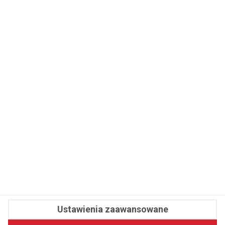
WSPÓŁPRACA
REDAKCJA
PRYWATNOŚĆ
Cookies
Powiadomienia
Newsletter
Fit.pl © 2026 Wszystkie prawa zastrzeżone.
Ustawienia zaawansowane
Pawelec.info