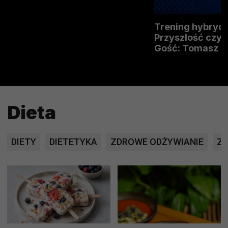
Trening hybryd
Przyszłość czy 
Gość: Tomasz 
Dieta
DIETY
DIETETYKA
ZDROWE ODŻYWIANIE
Z