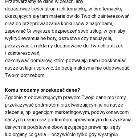
Przetwarzamy te dane w celach, aby:
liderem Zespołu Prezydent,
dopasować treści stron i ich tematykę, w tym tematykę
profesjonalistą i inspiracją do
ukazujących się tam materiałów do Twoich zainteresowań
zmian
Fitness to dziś ekosystem, nie
tylko klub. O drodze,
oraz do przeprowadzania konkursów z nagrodami,
porażkach i powrocie do
zapewnić Ci większe bezpieczeństwo usług, w tym aby
branży – rozmowa z
wykryć ewentualne boty, oszustwa czy nadużycia,
Łukaszem Wolskim
pokazywać Ci reklamy dopasowane do Twoich potrzeb
Nowy Paradygmat Zdrowia i
i zainteresowań,
Biznesu – wywiad z Pawłem
dokonywać pomiarów, które pozwalają nam udoskonalać
Malinowskim, CEO Health
nasze usługi i sprawić, że będą maksymalnie odpowiadać
Solutions
Twoim potrzebom
Sprzęt to dopiero początek –
jak Core Health & Fitness
Komu możemy przekazać dane?
wspiera rozwój klubów w
Zgodnie z obowiązującym prawem Twoje dane możemy
całej Europie
przekazywać podmiotom przetwarzającym je na nasze
zlecenie, np. agencjom marketingowym, podwykonawcom
Pokaż więcej
naszych usług oraz podmiotom uprawnionym do uzyskania
danych na podstawie obowiązującego prawa np. sądy
lub organy ścigania – oczywiście tylko gdy wystąpią