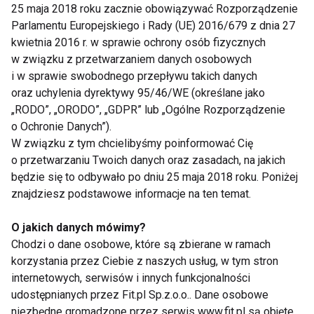
25 maja 2018 roku zacznie obowiązywać Rozporządzenie
Zdjęcia
Parlamentu Europejskiego i Rady (UE) 2016/679 z dnia 27
kwietnia 2016 r. w sprawie ochrony osób fizycznych
w związku z przetwarzaniem danych osobowych
GALERIA
DIETA
ZDROWE PRZEPISY
ĆWICZE
i w sprawie swobodnego przepływu takich danych
oraz uchylenia dyrektywy 95/46/WE (określane jako
„RODO”, „ORODO”, „GDPR” lub „Ogólne Rozporządzenie
o Ochronie Danych”).
W związku z tym chcielibyśmy poinformować Cię
o przetwarzaniu Twoich danych oraz zasadach, na jakich
będzie się to odbywało po dniu 25 maja 2018 roku. Poniżej
znajdziesz podstawowe informacje na ten temat.
O jakich danych mówimy?
Fundacja Medicover z
Dynamiczny roz
Chodzi o dane osobowe, które są zbierane w ramach
inicjatywą FitSchool w
GYM. W 2 lata -
Gdańsku - nowoczesne
korzystania przez Ciebie z naszych usług, w tym stron
narzędzie wspierające
internetowych, serwisów i innych funkcjonalności
aktywność wśród dzieci
udostępnianych przez Fit.pl Sp.z.o.o.. Dane osobowe
niezbędne gromadzone przez serwis www.fit.pl są objęte