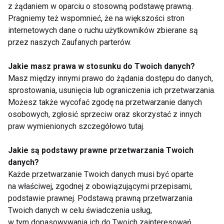
z żądaniem w oparciu o stosowną podstawę prawną.
Pragniemy też wspomnieć, że na większości stron
Trening
internetowych dane o ruchu użytkowników zbierane są
przez naszych Zaufanych parterów.
TRENINGI
FIT LIGHT
ĆWICZENIA
FITNESS
Jakie masz prawa w stosunku do Twoich danych?
Masz między innymi prawo do żądania dostępu do danych,
sprostowania, usunięcia lub ograniczenia ich przetwarzania.
Możesz także wycofać zgodę na przetwarzanie danych
osobowych, zgłosić sprzeciw oraz skorzystać z innych
praw wymienionych szczegółowo tutaj.
Trening latem – lepiej
Spacer po posiłku – jak
Jakie są podstawy prawne przetwarzania Twoich
ćwiczyć rano czy
wpływa na poziom
danych?
wieczorem?
cukru we krwi?
Każde przetwarzanie Twoich danych musi być oparte
na właściwej, zgodnej z obowiązującymi przepisami,
podstawie prawnej. Podstawą prawną przetwarzania
Twoich danych w celu świadczenia usług,
w tym dopasowywania ich do Twoich zainteresowań,