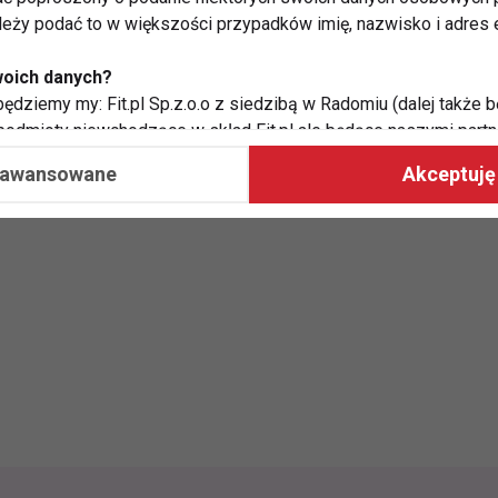
ależy podać to w większości przypadków imię, nazwisko i adres e
filu CoZaDzien.pl na Facebooku - TUTAJ
woich danych?
ędziemy my: Fit.pl Sp.z.o.o z siedzibą w Radomiu (dalej także b
 podmioty niewchodzące w skład Fit.pl ale będące naszymi partne
współpraca ma na celu dostosowywanie reklam, które widzisz na
aawansowane
Akceptuję 
 Twoje dane?
aby:
atykę, w tym tematykę ukazujących się tam materiałów do Twoic
grodami,
two usług, w tym aby wykryć ewentualne boty, oszustwa czy na
e do Twoich potrzeb i zainteresowań,
alają nam udoskonalać nasze usługi i sprawić, że będą maksy
?