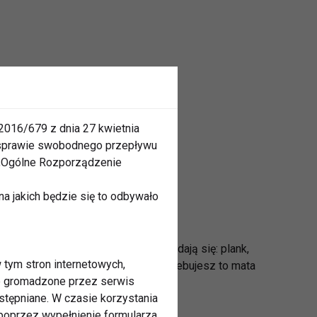
2016/679 z dnia 27 kwietnia
 sprawie swobodnego przepływu
 „Ogólne Rozporządzenie
a jakich będzie się to odbywało
szczu. Na ćwiczenia na brzuch składają się: plank,
 tym stron internetowych,
onywać wszędzie. jedyne czego potrzebujesz to mata
ne gromadzone przez serwis
stępniane. W czasie korzystania
oprzez wypełnienie formularza,