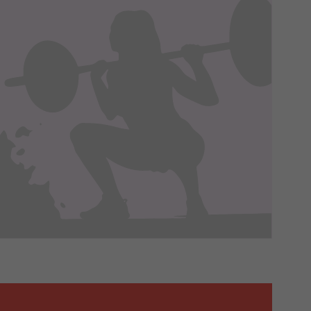
 je na nasze zlecenie,
zyskania danych na podstawie
m w oparciu o stosowną podstawę
ików zbierane są przez naszych
nia ich przetwarzania. Możesz
innych praw wymienionych
episami, podstawie prawnej.
 ich do Twoich zainteresowań,
onania umów o ich świadczenie
 korzystasz). Taką podstawą
 interes administratora.
na podstawie Twojej dobrowolnej