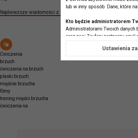
lub w inny sposób. Dane, które n
Najświeższe wiadomości z Radomia i regionu znajdziesz na pro
Kto będzie administratorem T
Administratorami Twoich danych b
oraz nasi Zaufani partnerzy czyli
współpracujemy. Najczęściej ta 
Ustawienia z
potrzeb i zainteresowań.
Ćwiczenia
brzuch
Dlaczego chcemy przetwarzać
ćwiczenia na brzuch
Przetwarzamy te dane w celach, 
plaski brzuch
dopasować treści stron i ich tem
mięśnie brzucha
przeprowadzania konkursów z na
filmy
zapewnić Ci większe bezpieczeńs
trening mięśni brzucha
pokazywać Ci reklamy dopasowan
ćwiczenia na
dokonywać pomiarów, które pozw
potrzebom
Komu możemy przekazać dane