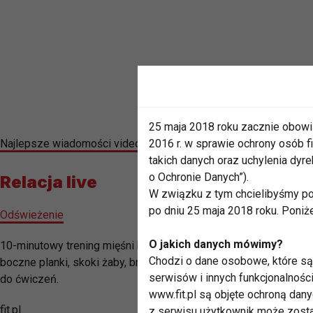
25 maja 2018 roku zacznie obowi
Najlepsze wiadomości video z Radomia znajdziesz na naszym 
2016 r. w sprawie ochrony osób
takich danych oraz uchylenia dy
o Ochronie Danych”).
Relacja live
W związku z tym chcielibyśmy po
po dniu 25 maja 2018 roku. Poniż
Odświeżenie
O jakich danych mówimy?
10-minutowy trening mięśni brzucha wykonuj codziennie, a w kró
Chodzi o dane osobowe, które są 
boczne planki, skoki żaby, brzuszki i inne ćwiczenia, które uk
serwisów i innych funkcjonalnośc
do ćwiczeń.
www.fit.pl są objęte ochroną dan
fit.pl
z serwisu użytkownik może zosta