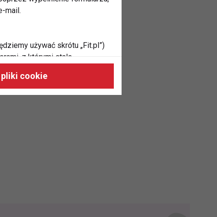
-mail.
ędziemy używać skrótu „Fit.pl”)
rami, z którymi stale
 naszych stronach, do Twoich
pliki cookie
h zainteresowań oraz do
dużycia,
malnie odpowiadać Twoim