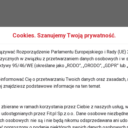
Cookies. Szanujemy Twoją prywatność.
ązywać Rozporządzenie Parlamentu Europejskiego i Rady (UE) 
kanale na YouTube - TUTAJ
 fizycznych w związku z przetwarzaniem danych osobowych i w
rektywy 95/46/WE (określane jako „RODO”, „ORODO”, „GDPR” lub
informować Cię o przetwarzaniu Twoich danych oraz zasadach, n
ej znajdziesz podstawowe informacje na ten temat.
tkim czasie będziesz się cieszyła się płaskich brzuchem bez tłu
zbierane w ramach korzystania przez Ciebie z naszych usług, w
ształtują twój brzuch. Ćwiczenia na mięśnie brzucha możesz wyk
i udostępnianych przez Fit.pl Sp.z.o.o.. Dane osobowe niezbęd
ych osobowych: nie są i nie będą nikomu odsprzedawana ani udo
ć poproszony o podanie niektórych swoich danych osobowych p