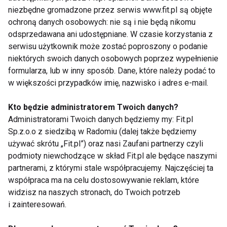
niezbędne gromadzone przez serwis www.fit.pl są objęte
Zapisz się do naszego newslettera
ochroną danych osobowych: nie są i nie będą nikomu
odsprzedawana ani udostępniane. W czasie korzystania z
serwisu użytkownik może zostać poproszony o podanie
niektórych swoich danych osobowych poprzez wypełnienie
Wyrażam zgodę na otrzymywanie informacji
formularza, lub w inny sposób. Dane, które należy podać to
handlowej drogą elektroniczną na podany adres e-mail
w większości przypadków imię, nazwisko i adres e-mail.
przez FIT.PL. Więcej informacji znajdziesz w Polityce
Prywatności.
Kto będzie administratorem Twoich danych?
Administratorami Twoich danych będziemy my: Fit.pl
ZAPISZ SIĘ
Sp.z.o.o z siedzibą w Radomiu (dalej także będziemy
używać skrótu „Fit.pl”) oraz nasi Zaufani partnerzy czyli
podmioty niewchodzące w skład Fit.pl ale będące naszymi
partnerami, z którymi stale współpracujemy. Najczęściej ta
współpraca ma na celu dostosowywanie reklam, które
widzisz na naszych stronach, do Twoich potrzeb
WSPÓŁPRACA
i zainteresowań.
REDAKCJA