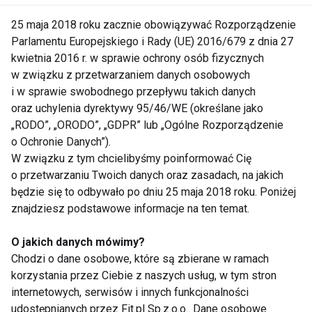
profilu CoZaDzien.pl na Facebooku - TUTAJ
25 maja 2018 roku zacznie obowiązywać Rozporządzenie
Parlamentu Europejskiego i Rady (UE) 2016/679 z dnia 27
kwietnia 2016 r. w sprawie ochrony osób fizycznych
w związku z przetwarzaniem danych osobowych
i w sprawie swobodnego przepływu takich danych
ćwiczenia na mięśnie brzucha
oraz uchylenia dyrektywy 95/46/WE (określane jako
ćwiczenia na brzuch
„RODO”, „ORODO”, „GDPR” lub „Ogólne Rozporządzenie
plaski brzuch
o Ochronie Danych”).
mięśnie brzucha
W związku z tym chcielibyśmy poinformować Cię
filmy
o przetwarzaniu Twoich danych oraz zasadach, na jakich
ćwiczenia na płaski brzuch
będzie się to odbywało po dniu 25 maja 2018 roku. Poniżej
brzuch ćwiczenia
znajdziesz podstawowe informacje na ten temat.
ćwiczenia na
O jakich danych mówimy?
Chodzi o dane osobowe, które są zbierane w ramach
Nie przegap nowości ze
korzystania przez Ciebie z naszych usług, w tym stron
internetowych, serwisów i innych funkcjonalności
świata FIT!
udostępnianych przez Fit.pl Sp.z.o.o.. Dane osobowe