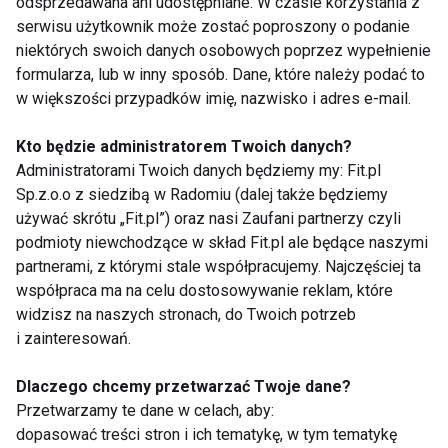
odsprzedawana ani udostępniane. W czasie korzystania z
przez FIT.PL. Więcej informacji znajdziesz w Polityce
serwisu użytkownik może zostać poproszony o podanie
Prywatności.
niektórych swoich danych osobowych poprzez wypełnienie
formularza, lub w inny sposób. Dane, które należy podać to
ZAPISZ SIĘ
w większości przypadków imię, nazwisko i adres e-mail.
Kto będzie administratorem Twoich danych?
Administratorami Twoich danych będziemy my: Fit.pl
Sp.z.o.o z siedzibą w Radomiu (dalej także będziemy
używać skrótu „Fit.pl”) oraz nasi Zaufani partnerzy czyli
WSPÓŁPRACA
podmioty niewchodzące w skład Fit.pl ale będące naszymi
partnerami, z którymi stale współpracujemy. Najczęściej ta
REDAKCJA
współpraca ma na celu dostosowywanie reklam, które
widzisz na naszych stronach, do Twoich potrzeb
PRYWATNOŚĆ
i zainteresowań.
Cookies
Dlaczego chcemy przetwarzać Twoje dane?
Przetwarzamy te dane w celach, aby:
Powiadomienia
dopasować treści stron i ich tematykę, w tym tematykę