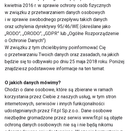
kwietnia 2016 r. w sprawie ochrony osób fizycznych
Ćwiczenia na pośladki
w związku z przetwarzaniem danych osobowych
i w sprawie swobodnego przepływu takich danych
oraz uchylenia dyrektywy 95/46/WE (określane jako
„RODO”, „ORODO”, „GDPR” lub „Ogólne Rozporządzenie
o Ochronie Danych”).
W związku z tym chcielibyśmy poinformować Cię
o przetwarzaniu Twoich danych oraz zasadach, na jakich
będzie się to odbywało po dniu 25 maja 2018 roku. Poniżej
Nie przegap nowości ze
znajdziesz podstawowe informacje na ten temat.
świata FIT!
O jakich danych mówimy?
Chodzi o dane osobowe, które są zbierane w ramach
Zapisz się do naszego newslettera
korzystania przez Ciebie z naszych usług, w tym stron
internetowych, serwisów i innych funkcjonalności
udostępnianych przez Fit.pl Sp.z.o.o.. Dane osobowe
niezbędne gromadzone przez serwis www.fit.pl są objęte
Wyrażam zgodę na otrzymywanie informacji
ochroną danych osobowych: nie są i nie będą nikomu
handlowej drogą elektroniczną na podany adres e-mail