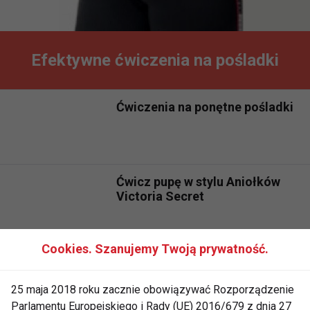
Efektywne ćwiczenia na pośladki
Ćwiczenia na ponętne pośladki
Ćwicz pupę w stylu Aniołków
Victoria Secret
Cookies. Szanujemy Twoją prywatność.
Trening mięśni pośladków
25 maja 2018 roku zacznie obowiązywać Rozporządzenie
Parlamentu Europejskiego i Rady (UE) 2016/679 z dnia 27