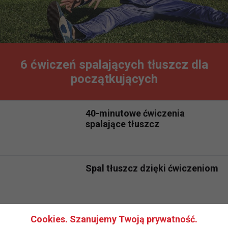
6 ćwiczeń spalających tłuszcz dla
początkujących
40-minutowe ćwiczenia
spalające tłuszcz
Spal tłuszcz dzięki ćwiczeniom
Cookies. Szanujemy Twoją prywatność.
Rewelacyjne ćwiczenia cardio -