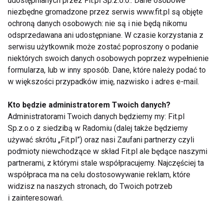
udostępnianych przez Fit.pl Sp.z.o.o.. Dane osobowe
niezbędne gromadzone przez serwis www.fit.pl są objęte
ochroną danych osobowych: nie są i nie będą nikomu
Zapisz się do naszego newslettera
odsprzedawana ani udostępniane. W czasie korzystania z
serwisu użytkownik może zostać poproszony o podanie
niektórych swoich danych osobowych poprzez wypełnienie
Wyrażam zgodę na otrzymywanie informacji
formularza, lub w inny sposób. Dane, które należy podać to
handlowej drogą elektroniczną na podany adres e-mail
w większości przypadków imię, nazwisko i adres e-mail.
przez FIT.PL. Więcej informacji znajdziesz w Polityce
Prywatności.
Kto będzie administratorem Twoich danych?
Administratorami Twoich danych będziemy my: Fit.pl
Sp.z.o.o z siedzibą w Radomiu (dalej także będziemy
ZAPISZ SIĘ
używać skrótu „Fit.pl”) oraz nasi Zaufani partnerzy czyli
podmioty niewchodzące w skład Fit.pl ale będące naszymi
partnerami, z którymi stale współpracujemy. Najczęściej ta
współpraca ma na celu dostosowywanie reklam, które
widzisz na naszych stronach, do Twoich potrzeb
WSPÓŁPRACA
i zainteresowań.