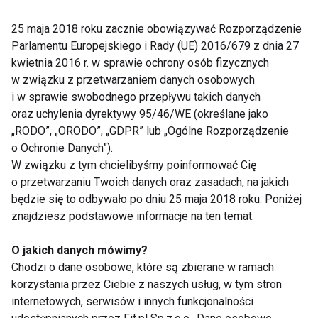
skakanka
25 maja 2018 roku zacznie obowiązywać Rozporządzenie
Parlamentu Europejskiego i Rady (UE) 2016/679 z dnia 27
kwietnia 2016 r. w sprawie ochrony osób fizycznych
15-minutowe ćwiczenia
w związku z przetwarzaniem danych osobowych
spalające tłuszcz
i w sprawie swobodnego przepływu takich danych
oraz uchylenia dyrektywy 95/46/WE (określane jako
„RODO”, „ORODO”, „GDPR” lub „Ogólne Rozporządzenie
Bądź gotowa do bikini!
o Ochronie Danych”).
W związku z tym chcielibyśmy poinformować Cię
o przetwarzaniu Twoich danych oraz zasadach, na jakich
będzie się to odbywało po dniu 25 maja 2018 roku. Poniżej
znajdziesz podstawowe informacje na ten temat.
O jakich danych mówimy?
Chodzi o dane osobowe, które są zbierane w ramach
korzystania przez Ciebie z naszych usług, w tym stron
Nie przegap nowości ze
internetowych, serwisów i innych funkcjonalności
świata FIT!