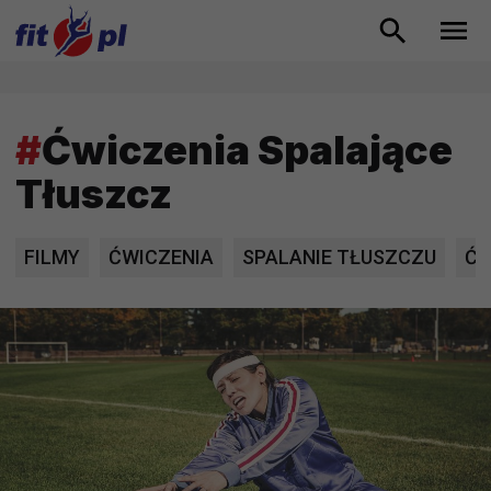
#
Ćwiczenia Spalające
Tłuszcz
FILMY
ĆWICZENIA
SPALANIE TŁUSZCZU
ĆW