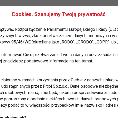
Cookies. Szanujemy Twoją prywatność.
ązywać Rozporządzenie Parlamentu Europejskiego i Rady (UE) 
 fizycznych w związku z przetwarzaniem danych osobowych i w
rektywy 95/46/WE (określane jako „RODO”, „ORODO”, „GDPR” lub
informować Cię o przetwarzaniu Twoich danych oraz zasadach, n
kanale na YouTube - TUTAJ
ej znajdziesz podstawowe informacje na ten temat.
zbierane w ramach korzystania przez Ciebie z naszych usług, w
i udostępnianych przez Fit.pl Sp.z.o.o.. Dane osobowe niezbęd
ych osobowych: nie są i nie będą nikomu odsprzedawana ani udo
ć poproszony o podanie niektórych swoich danych osobowych p
ależy podać to w większości przypadków imię, nazwisko i adres e
filu CoZaDzien.pl na Facebooku - TUTAJ
woich danych?