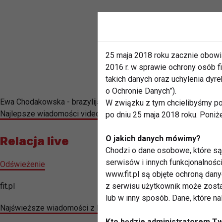
25 maja 2018 roku zacznie obowi
2016 r. w sprawie ochrony osób
takich danych oraz uchylenia dy
o Ochronie Danych”).
Ewa Chodakowska - brazylijskie pośladki cz. 2
W związku z tym chcielibyśmy po
Najlepsze wiadomości video z Radomia znajdziesz na naszym 
po dniu 25 maja 2018 roku. Poniż
Relacja live
O jakich danych mówimy?
Chodzi o dane osobowe, które są 
serwisów i innych funkcjonalnośc
Odświeżenie
www.fit.pl są objęte ochroną dan
fit.pl
z serwisu użytkownik może zosta
lub w inny sposób. Dane, które n
Najświeższe wiadomości z Radomia i regionu znajdziesz na pro
Kto będzie administratorem T