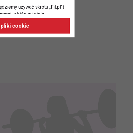
ędziemy używać skrótu „Fit.pl”)
rami, z którymi stale
 naszych stronach, do Twoich
pliki cookie
h zainteresowań oraz do
dużycia,
malnie odpowiadać Twoim
 je na nasze zlecenie,
zyskania danych na podstawie
m w oparciu o stosowną podstawę