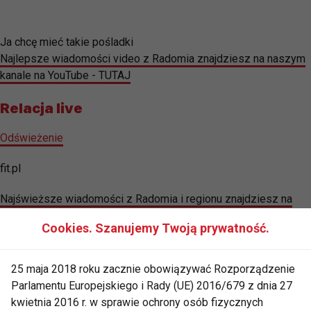
Ja chcę mieć takie pośladki
Najlepsze wiadomości video z Radomia znajdziesz na naszym
kanale na YouTube - TUTAJ
Relacja live
Odświeżenie
fit.pl
Najświeższe wiadomości z Radomia i regionu znajdziesz na
profilu CoZaDzien.pl na Facebooku - TUTAJ
Cookies. Szanujemy Twoją prywatność.
25 maja 2018 roku zacznie obowiązywać Rozporządzenie
Parlamentu Europejskiego i Rady (UE) 2016/679 z dnia 27
kwietnia 2016 r. w sprawie ochrony osób fizycznych
pośladki