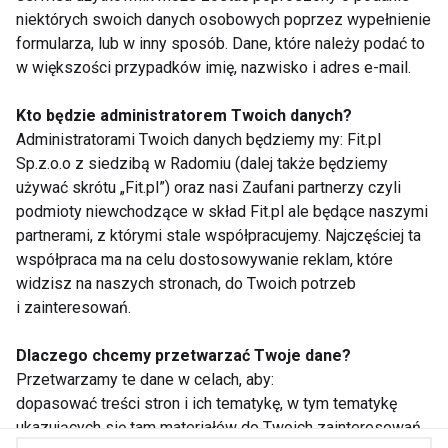
ZAPISZ SIĘ
niektórych swoich danych osobowych poprzez wypełnienie
formularza, lub w inny sposób. Dane, które należy podać to
w większości przypadków imię, nazwisko i adres e-mail.
Kto będzie administratorem Twoich danych?
Administratorami Twoich danych będziemy my: Fit.pl
WSPÓŁPRACA
Sp.z.o.o z siedzibą w Radomiu (dalej także będziemy
używać skrótu „Fit.pl”) oraz nasi Zaufani partnerzy czyli
REDAKCJA
podmioty niewchodzące w skład Fit.pl ale będące naszymi
partnerami, z którymi stale współpracujemy. Najczęściej ta
PRYWATNOŚĆ
współpraca ma na celu dostosowywanie reklam, które
widzisz na naszych stronach, do Twoich potrzeb
Cookies
i zainteresowań.
Powiadomienia
Dlaczego chcemy przetwarzać Twoje dane?
Przetwarzamy te dane w celach, aby:
Newsletter
dopasować treści stron i ich tematykę, w tym tematykę
ukazujących się tam materiałów do Twoich zainteresowań