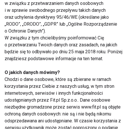
w związku z przetwarzaniem danych osobowych
ćwiczenia na pośladki
i w sprawie swobodnego przepływu takich danych
filmy
oraz uchylenia dyrektywy 95/46/WE (określane jako
Ćwiczenia
„RODO”, „ORODO”, „GDPR” lub „Ogólne Rozporządzenie
o Ochronie Danych”).
W związku z tym chcielibyśmy poinformować Cię
Nie przegap nowości ze
o przetwarzaniu Twoich danych oraz zasadach, na jakich
będzie się to odbywało po dniu 25 maja 2018 roku. Poniżej
świata FIT!
znajdziesz podstawowe informacje na ten temat.
Zapisz się do naszego newslettera
O jakich danych mówimy?
Chodzi o dane osobowe, które są zbierane w ramach
korzystania przez Ciebie z naszych usług, w tym stron
internetowych, serwisów i innych funkcjonalności
Wyrażam zgodę na otrzymywanie informacji
udostępnianych przez Fit.pl Sp.z.o.o.. Dane osobowe
handlowej drogą elektroniczną na podany adres e-mail
niezbędne gromadzone przez serwis www.fit.pl są objęte
przez FIT.PL. Więcej informacji znajdziesz w Polityce
ochroną danych osobowych: nie są i nie będą nikomu
Prywatności.
odsprzedawana ani udostępniane. W czasie korzystania z
serwisu użytkownik może zostać poproszony o podanie