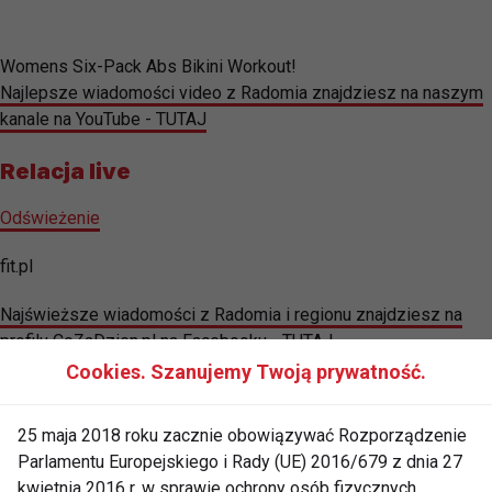
Womens Six-Pack Abs Bikini Workout!
Najlepsze wiadomości video z Radomia znajdziesz na naszym
kanale na YouTube - TUTAJ
Relacja live
Odświeżenie
fit.pl
Najświeższe wiadomości z Radomia i regionu znajdziesz na
profilu CoZaDzien.pl na Facebooku - TUTAJ
Cookies. Szanujemy Twoją prywatność.
25 maja 2018 roku zacznie obowiązywać Rozporządzenie
Parlamentu Europejskiego i Rady (UE) 2016/679 z dnia 27
kwietnia 2016 r. w sprawie ochrony osób fizycznych
brzuch