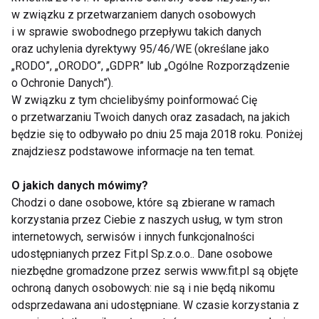
w związku z przetwarzaniem danych osobowych
ćwiczenia na brzuch
i w sprawie swobodnego przepływu takich danych
bikini
oraz uchylenia dyrektywy 95/46/WE (określane jako
filmy
„RODO”, „ORODO”, „GDPR” lub „Ogólne Rozporządzenie
Ćwiczenia
o Ochronie Danych”).
W związku z tym chcielibyśmy poinformować Cię
o przetwarzaniu Twoich danych oraz zasadach, na jakich
Nie przegap nowości ze
będzie się to odbywało po dniu 25 maja 2018 roku. Poniżej
świata FIT!
znajdziesz podstawowe informacje na ten temat.
O jakich danych mówimy?
Zapisz się do naszego newslettera
Chodzi o dane osobowe, które są zbierane w ramach
korzystania przez Ciebie z naszych usług, w tym stron
internetowych, serwisów i innych funkcjonalności
udostępnianych przez Fit.pl Sp.z.o.o.. Dane osobowe
Wyrażam zgodę na otrzymywanie informacji
niezbędne gromadzone przez serwis www.fit.pl są objęte
handlowej drogą elektroniczną na podany adres e-mail
ochroną danych osobowych: nie są i nie będą nikomu
przez FIT.PL. Więcej informacji znajdziesz w Polityce
odsprzedawana ani udostępniane. W czasie korzystania z
Prywatności.