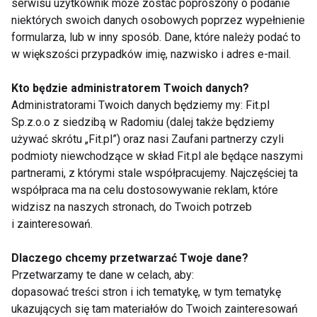
serwisu użytkownik może zostać poproszony o podanie
niektórych swoich danych osobowych poprzez wypełnienie
ZAPISZ SIĘ
formularza, lub w inny sposób. Dane, które należy podać to
w większości przypadków imię, nazwisko i adres e-mail.
Kto będzie administratorem Twoich danych?
Administratorami Twoich danych będziemy my: Fit.pl
Sp.z.o.o z siedzibą w Radomiu (dalej także będziemy
WSPÓŁPRACA
używać skrótu „Fit.pl”) oraz nasi Zaufani partnerzy czyli
REDAKCJA
podmioty niewchodzące w skład Fit.pl ale będące naszymi
partnerami, z którymi stale współpracujemy. Najczęściej ta
PRYWATNOŚĆ
współpraca ma na celu dostosowywanie reklam, które
widzisz na naszych stronach, do Twoich potrzeb
i zainteresowań.
Cookies
Powiadomienia
Dlaczego chcemy przetwarzać Twoje dane?
Przetwarzamy te dane w celach, aby:
Newsletter
dopasować treści stron i ich tematykę, w tym tematykę
ukazujących się tam materiałów do Twoich zainteresowań