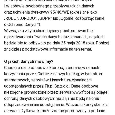
i w sprawie swobodnego przepływu takich danych
oraz uchylenia dyrektywy 95/46/WE (określane jako
„RODO”, „ORODO”, „GDPR” lub „Ogólne Rozporządzenie
o Ochronie Danych”).
Nie przegap nowości ze
W związku z tym chcielibyśmy poinformować Cię
o przetwarzaniu Twoich danych oraz zasadach, na jakich
świata FIT!
będzie się to odbywało po dniu 25 maja 2018 roku. Poniżej
znajdziesz podstawowe informacje na ten temat.
Zapisz się do naszego newslettera
O jakich danych mówimy?
Chodzi o dane osobowe, które są zbierane w ramach
korzystania przez Ciebie z naszych usług, w tym stron
Wyrażam zgodę na otrzymywanie informacji
internetowych, serwisów i innych funkcjonalności
handlowej drogą elektroniczną na podany adres e-mail
udostępnianych przez Fit.pl Sp.z.o.o.. Dane osobowe
przez FIT.PL. Więcej informacji znajdziesz w Polityce
niezbędne gromadzone przez serwis www.fit.pl są objęte
Prywatności.
ochroną danych osobowych: nie są i nie będą nikomu
odsprzedawana ani udostępniane. W czasie korzystania z
ZAPISZ SIĘ
serwisu użytkownik może zostać poproszony o podanie