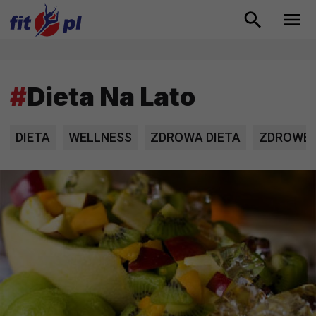
#
Dieta Na Lato
DIETA
WELLNESS
ZDROWA DIETA
ZDROWE 