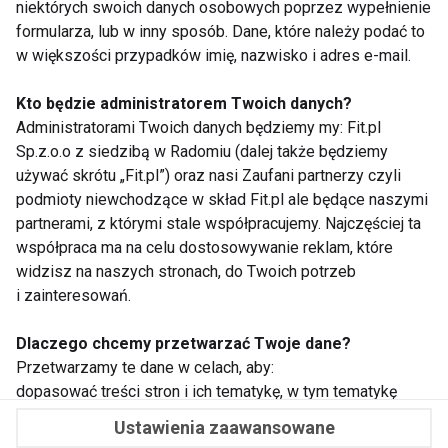
niektórych swoich danych osobowych poprzez wypełnienie
formularza, lub w inny sposób. Dane, które należy podać to
w większości przypadków imię, nazwisko i adres e-mail.
Kto będzie administratorem Twoich danych?
WSPÓŁPRACA
Administratorami Twoich danych będziemy my: Fit.pl
Sp.z.o.o z siedzibą w Radomiu (dalej także będziemy
REDAKCJA
używać skrótu „Fit.pl”) oraz nasi Zaufani partnerzy czyli
podmioty niewchodzące w skład Fit.pl ale będące naszymi
PRYWATNOŚĆ
partnerami, z którymi stale współpracujemy. Najczęściej ta
współpraca ma na celu dostosowywanie reklam, które
widzisz na naszych stronach, do Twoich potrzeb
Cookies
i zainteresowań.
Powiadomienia
Dlaczego chcemy przetwarzać Twoje dane?
Newsletter
Przetwarzamy te dane w celach, aby:
dopasować treści stron i ich tematykę, w tym tematykę
ukazujących się tam materiałów do Twoich zainteresowań
Fit.pl © 2026 Wszystkie prawa zastrzeżone.
Ustawienia zaawansowane
oraz do przeprowadzania konkursów z nagrodami,