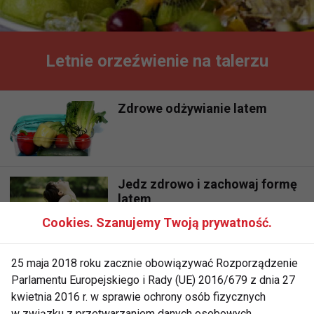
Letnie orzeźwienie na talerzu
Zdrowe odżywianie latem
Jedz zdrowo i zachowaj formę
latem
Cookies. Szanujemy Twoją prywatność.
Dieta na lato
25 maja 2018 roku zacznie obowiązywać Rozporządzenie
Parlamentu Europejskiego i Rady (UE) 2016/679 z dnia 27
kwietnia 2016 r. w sprawie ochrony osób fizycznych
w związku z przetwarzaniem danych osobowych