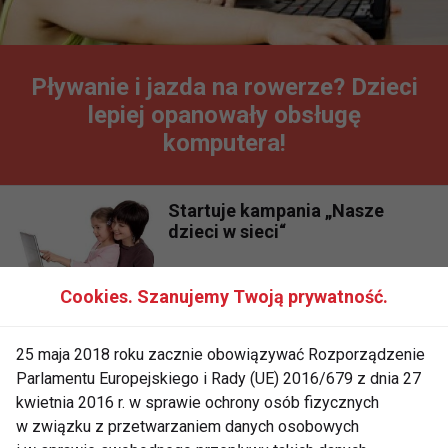
Pływanie i jazda na rowerze? Dzieci
lepiej opanowały obsługę
komputera!
Startuje kampania „Nasze
dzieci w sieci“
Cookies. Szanujemy Twoją prywatność.
Bezpieczne dziecko w
Internecie
25 maja 2018 roku zacznie obowiązywać Rozporządzenie
Parlamentu Europejskiego i Rady (UE) 2016/679 z dnia 27
kwietnia 2016 r. w sprawie ochrony osób fizycznych
w związku z przetwarzaniem danych osobowych