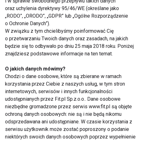
i w sprawie swobodnego przepływu takich danych
oraz uchylenia dyrektywy 95/46/WE (określane jako
„RODO”, „ORODO”, „GDPR” lub „Ogólne Rozporządzenie
Nie przegap nowości ze
o Ochronie Danych”).
W związku z tym chcielibyśmy poinformować Cię
świata FIT!
o przetwarzaniu Twoich danych oraz zasadach, na jakich
będzie się to odbywało po dniu 25 maja 2018 roku. Poniżej
Zapisz się do naszego newslettera
znajdziesz podstawowe informacje na ten temat.
O jakich danych mówimy?
Chodzi o dane osobowe, które są zbierane w ramach
Wyrażam zgodę na otrzymywanie informacji
korzystania przez Ciebie z naszych usług, w tym stron
handlowej drogą elektroniczną na podany adres e-mail
internetowych, serwisów i innych funkcjonalności
przez FIT.PL. Więcej informacji znajdziesz w Polityce
udostępnianych przez Fit.pl Sp.z.o.o.. Dane osobowe
Prywatności.
niezbędne gromadzone przez serwis www.fit.pl są objęte
ochroną danych osobowych: nie są i nie będą nikomu
ZAPISZ SIĘ
odsprzedawana ani udostępniane. W czasie korzystania z
serwisu użytkownik może zostać poproszony o podanie
niektórych swoich danych osobowych poprzez wypełnienie