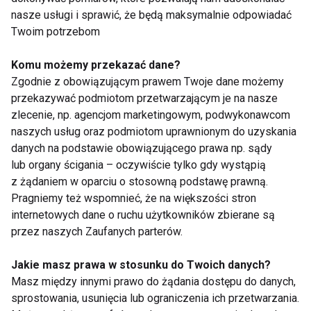
Wszystko o stresie
nasze usługi i sprawić, że będą maksymalnie odpowiadać
Twoim potrzebom
Komu możemy przekazać dane?
Zmiana w stronę Wellness
Zgodnie z obowiązującym prawem Twoje dane możemy
przekazywać podmiotom przetwarzającym je na nasze
zlecenie, np. agencjom marketingowym, podwykonawcom
naszych usług oraz podmiotom uprawnionym do uzyskania
danych na podstawie obowiązującego prawa np. sądy
Samopoczucie a odbiór
lub organy ścigania – oczywiście tylko gdy wystąpią
otoczenia
z żądaniem w oparciu o stosowną podstawę prawną.
Pragniemy też wspomnieć, że na większości stron
internetowych dane o ruchu użytkowników zbierane są
Chwile wyciszenia cz.2
przez naszych Zaufanych parterów.
Jakie masz prawa w stosunku do Twoich danych?
Masz między innymi prawo do żądania dostępu do danych,
sprostowania, usunięcia lub ograniczenia ich przetwarzania.
Zrozumieć Wellness