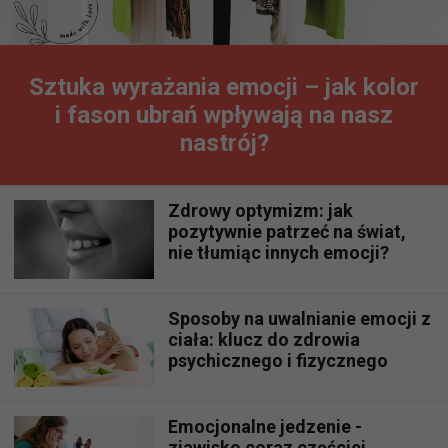
Sztuka wyrażania emocji – jak kolor
i fason ubrań wpływają na nasz
nastrój?
Zdrowy optymizm: jak
pozytywnie patrzeć na świat,
nie tłumiąc innych emocji?
Sposoby na uwalnianie emocji z
ciała: klucz do zdrowia
psychicznego i fizycznego
Emocjonalne jedzenie -
zjawisko coraz częściej