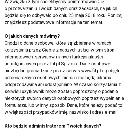
W związku z tym chcielibyśmy poinformować Cię
o przetwarzaniu Twoich danych oraz zasadach, na jakich
Sposób na zły nastrój
będzie się to odbywało po dniu 25 maja 2018 roku. Poniżej
znajdziesz podstawowe informacje na ten temat.
O jakich danych mówimy?
Zajadanie stresu – jak się
Chodzi o dane osobowe, które są zbierane w ramach
ustrzec?
korzystania przez Ciebie z naszych usług, w tym stron
internetowych, serwisów i innych funkcjonalności
udostępnianych przez Fit.pl Sp.z.o.o.. Dane osobowe
niezbędne gromadzone przez serwis www.fit.pl są objęte
Zajadanie emocji
ochroną danych osobowych: nie są i nie będą nikomu
odsprzedawana ani udostępniane. W czasie korzystania z
serwisu użytkownik może zostać poproszony o podanie
niektórych swoich danych osobowych poprzez wypełnienie
Inteligencja emocjonalna
formularza, lub w inny sposób. Dane, które należy podać to
wyższa u seniorów
w większości przypadków imię, nazwisko i adres e-mail.
Kto będzie administratorem Twoich danych?