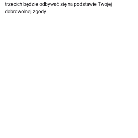
trzecich będzie odbywać się na podstawie Twojej
dobrowolnej zgody.
Nie przegap nowości ze
świata FIT!
Zapisz się do naszego newslettera
Wyrażam zgodę na otrzymywanie informacji
handlowej drogą elektroniczną na podany adres e-mail
przez FIT.PL. Więcej informacji znajdziesz w Polityce
Prywatności.
ZAPISZ SIĘ