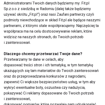
Administratorami Twoich danych będziemy my: Fit.pl
Jak często się śmiejesz?
Sp.z.o.o z siedzibą w Radomiu (dalej także będziemy
używać skrótu „Fit.pl”) oraz nasi Zaufani partnerzy czyli
podmioty niewchodzące w skład Fit.pl ale będące naszymi
partnerami, z którymi stale współpracujemy. Najczęściej ta
Emocjonalny wymiar wellness
współpraca ma na celu dostosowywanie reklam, które
widzisz na naszych stronach, do Twoich potrzeb
i zainteresowań.
Dlaczego chcemy przetwarzać Twoje dane?
Okazuj emocje, by żyć dłużej!
Przetwarzamy te dane w celach, aby:
dopasować treści stron i ich tematykę, w tym tematykę
ukazujących się tam materiałów do Twoich zainteresowań
oraz do przeprowadzania konkursów z nagrodami,
Pięć wymiarów wellness
zapewnić Ci większe bezpieczeństwo usług, w tym aby
wykryć ewentualne boty, oszustwa czy nadużycia,
pokazywać Ci reklamy dopasowane do Twoich potrzeb
i zainteresowań,
dokonywać pomiarów, które pozwalają nam udoskonalać