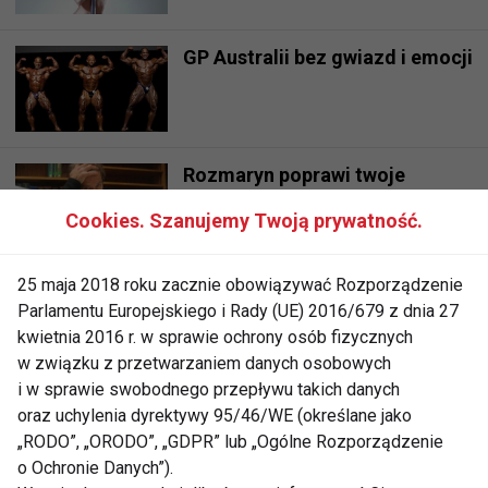
GP Australii bez gwiazd i emocji
Rozmaryn poprawi twoje
możliwości umysłowe!
Cookies. Szanujemy Twoją prywatność.
25 maja 2018 roku zacznie obowiązywać Rozporządzenie
STOP negatywnym myślom,
Parlamentu Europejskiego i Rady (UE) 2016/679 z dnia 27
cz.2
kwietnia 2016 r. w sprawie ochrony osób fizycznych
w związku z przetwarzaniem danych osobowych
i w sprawie swobodnego przepływu takich danych
Europejski Dzień Walki z
oraz uchylenia dyrektywy 95/46/WE (określane jako
Depresją
„RODO”, „ORODO”, „GDPR” lub „Ogólne Rozporządzenie
o Ochronie Danych”).