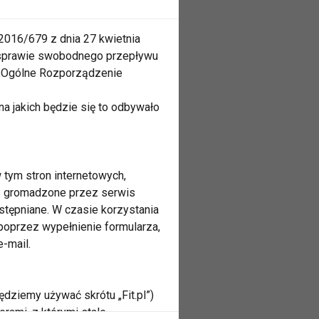
2016/679 z dnia 27 kwietnia
 sprawie swobodnego przepływu
 „Ogólne Rozporządzenie
a jakich będzie się to odbywało
 tym stron internetowych,
ne gromadzone przez serwis
stępniane. W czasie korzystania
oprzez wypełnienie formularza,
-mail.
ędziemy używać skrótu „Fit.pl”)
rami, z którymi stale