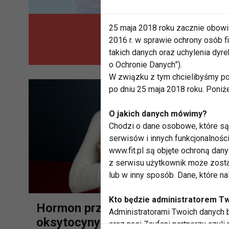
25 maja 2018 roku zacznie obowi
Es
2016 r. w sprawie ochrony osób
takich danych oraz uchylenia dy
o Ochronie Danych”).
W związku z tym chcielibyśmy po
po dniu 25 maja 2018 roku. Poniż
O jakich danych mówimy?
Chodzi o dane osobowe, które są 
serwisów i innych funkcjonalnośc
www.fit.pl są objęte ochroną dan
z serwisu użytkownik może zosta
lub w inny sposób. Dane, które n
Kto będzie administratorem T
Hormon przytulania, czyli rola
Administratorami Twoich danych b
oksytocyny w relacji partnerskiej
oraz nasi Zaufani partnerzy czyli