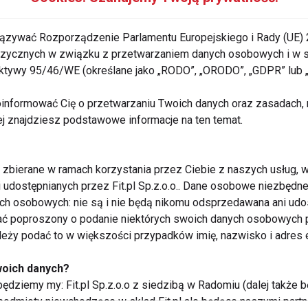
ązywać Rozporządzenie Parlamentu Europejskiego i Rady (UE) 
trogeny – źródło kobiecości
 fizycznych w związku z przetwarzaniem danych osobowych i w
rektywy 95/46/WE (określane jako „RODO”, „ORODO”, „GDPR” lub
informować Cię o przetwarzaniu Twoich danych oraz zasadach, n
ej znajdziesz podstawowe informacje na ten temat.
zbierane w ramach korzystania przez Ciebie z naszych usług, w
i udostępnianych przez Fit.pl Sp.z.o.o.. Dane osobowe niezbęd
ych osobowych: nie są i nie będą nikomu odsprzedawana ani udo
ć poproszony o podanie niektórych swoich danych osobowych p
ależy podać to w większości przypadków imię, nazwisko i adres e
woich danych?
Antykoncepcja na zdrowie?
ędziemy my: Fit.pl Sp.z.o.o z siedzibą w Radomiu (dalej także b
Plaster
 podmioty niewchodzące w skład Fit.pl ale będące naszymi partne