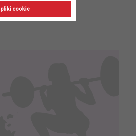
 naszych stronach, do Twoich
pliki cookie
h zainteresowań oraz do
dużycia,
malnie odpowiadać Twoim
 je na nasze zlecenie,
zyskania danych na podstawie
m w oparciu o stosowną podstawę
ików zbierane są przez naszych