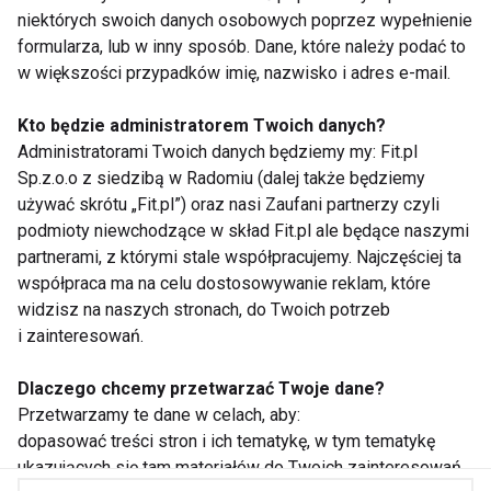
ZAPISZ SIĘ
niektórych swoich danych osobowych poprzez wypełnienie
formularza, lub w inny sposób. Dane, które należy podać to
w większości przypadków imię, nazwisko i adres e-mail.
Kto będzie administratorem Twoich danych?
Administratorami Twoich danych będziemy my: Fit.pl
WSPÓŁPRACA
Sp.z.o.o z siedzibą w Radomiu (dalej także będziemy
używać skrótu „Fit.pl”) oraz nasi Zaufani partnerzy czyli
REDAKCJA
podmioty niewchodzące w skład Fit.pl ale będące naszymi
partnerami, z którymi stale współpracujemy. Najczęściej ta
PRYWATNOŚĆ
współpraca ma na celu dostosowywanie reklam, które
widzisz na naszych stronach, do Twoich potrzeb
Cookies
i zainteresowań.
Powiadomienia
Dlaczego chcemy przetwarzać Twoje dane?
Newsletter
Przetwarzamy te dane w celach, aby:
dopasować treści stron i ich tematykę, w tym tematykę
ukazujących się tam materiałów do Twoich zainteresowań
Fit.pl © 2026 Wszystkie prawa zastrzeżone.