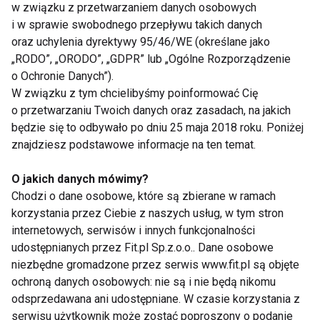
w związku z przetwarzaniem danych osobowych
i w sprawie swobodnego przepływu takich danych
oraz uchylenia dyrektywy 95/46/WE (określane jako
„RODO”, „ORODO”, „GDPR” lub „Ogólne Rozporządzenie
o Ochronie Danych”).
W związku z tym chcielibyśmy poinformować Cię
Nie przegap nowości ze
o przetwarzaniu Twoich danych oraz zasadach, na jakich
będzie się to odbywało po dniu 25 maja 2018 roku. Poniżej
świata FIT!
znajdziesz podstawowe informacje na ten temat.
Zapisz się do naszego newslettera
O jakich danych mówimy?
Chodzi o dane osobowe, które są zbierane w ramach
korzystania przez Ciebie z naszych usług, w tym stron
internetowych, serwisów i innych funkcjonalności
Wyrażam zgodę na otrzymywanie informacji
udostępnianych przez Fit.pl Sp.z.o.o.. Dane osobowe
handlowej drogą elektroniczną na podany adres e-mail
niezbędne gromadzone przez serwis www.fit.pl są objęte
przez FIT.PL. Więcej informacji znajdziesz w Polityce
ochroną danych osobowych: nie są i nie będą nikomu
Prywatności.
odsprzedawana ani udostępniane. W czasie korzystania z
serwisu użytkownik może zostać poproszony o podanie