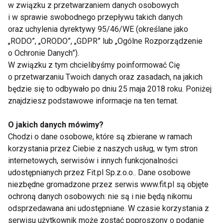
w związku z przetwarzaniem danych osobowych
i w sprawie swobodnego przepływu takich danych
oraz uchylenia dyrektywy 95/46/WE (określane jako
„RODO”, „ORODO”, „GDPR” lub „Ogólne Rozporządzenie
o Ochronie Danych”).
W związku z tym chcielibyśmy poinformować Cię
Nie przegap nowości ze
o przetwarzaniu Twoich danych oraz zasadach, na jakich
będzie się to odbywało po dniu 25 maja 2018 roku. Poniżej
świata FIT!
znajdziesz podstawowe informacje na ten temat.
Zapisz się do naszego newslettera
O jakich danych mówimy?
Chodzi o dane osobowe, które są zbierane w ramach
korzystania przez Ciebie z naszych usług, w tym stron
internetowych, serwisów i innych funkcjonalności
Wyrażam zgodę na otrzymywanie informacji
udostępnianych przez Fit.pl Sp.z.o.o.. Dane osobowe
handlowej drogą elektroniczną na podany adres e-mail
niezbędne gromadzone przez serwis www.fit.pl są objęte
przez FIT.PL. Więcej informacji znajdziesz w Polityce
ochroną danych osobowych: nie są i nie będą nikomu
Prywatności.
odsprzedawana ani udostępniane. W czasie korzystania z
serwisu użytkownik może zostać poproszony o podanie