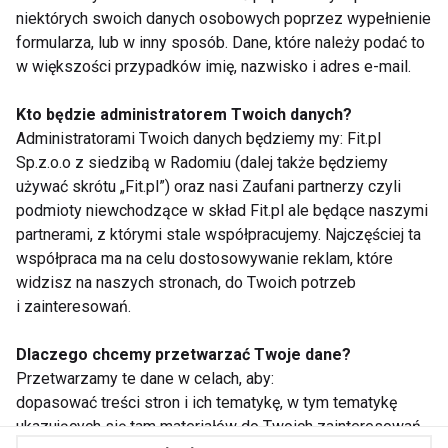
ZAPISZ SIĘ
niektórych swoich danych osobowych poprzez wypełnienie
formularza, lub w inny sposób. Dane, które należy podać to
w większości przypadków imię, nazwisko i adres e-mail.
Kto będzie administratorem Twoich danych?
Administratorami Twoich danych będziemy my: Fit.pl
WSPÓŁPRACA
Sp.z.o.o z siedzibą w Radomiu (dalej także będziemy
używać skrótu „Fit.pl”) oraz nasi Zaufani partnerzy czyli
REDAKCJA
podmioty niewchodzące w skład Fit.pl ale będące naszymi
partnerami, z którymi stale współpracujemy. Najczęściej ta
PRYWATNOŚĆ
współpraca ma na celu dostosowywanie reklam, które
widzisz na naszych stronach, do Twoich potrzeb
Cookies
i zainteresowań.
Powiadomienia
Dlaczego chcemy przetwarzać Twoje dane?
Newsletter
Przetwarzamy te dane w celach, aby:
dopasować treści stron i ich tematykę, w tym tematykę
ukazujących się tam materiałów do Twoich zainteresowań
Fit.pl © 2026 Wszystkie prawa zastrzeżone.