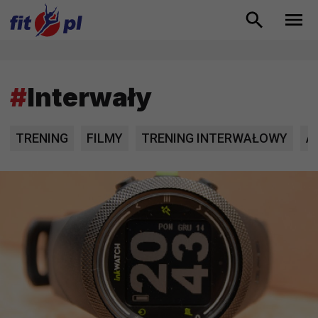
#
Interwały
TRENING
FILMY
TRENING INTERWAŁOWY
A