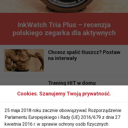
InkWatch Tria Plus – recenzja
polskiego zegarka dla aktywnych
Chcesz spalić tłuszcz? Postaw
na interwały
Trening HIT w domu
Cookies. Szanujemy Twoją prywatność.
25 maja 2018 roku zacznie obowiązywać Rozporządzenie
Trening interwałowy
Parlamentu Europejskiego i Rady (UE) 2016/679 z dnia 27
kwietnia 2016 r. w sprawie ochrony osób fizycznych