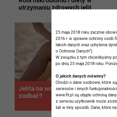
Rola mikrobiomu i diety w
utrzymaniu zdrowych jelit
25 maja 2018 roku zacznie obowi
2016 r. w sprawie ochrony osób
takich danych oraz uchylenia dy
o Ochronie Danych”).
W związku z tym chcielibyśmy po
po dniu 25 maja 2018 roku. Poniż
O jakich danych mówimy?
Chodzi o dane osobowe, które są 
Jelita na wakacjach – jak o nie
serwisów i innych funkcjonalnośc
zadbać?
www.fit.pl są objęte ochroną dan
z serwisu użytkownik może zosta
lub w inny sposób. Dane, które n