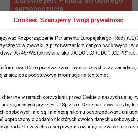
Zdrowie jelit – klucz do dobrego
samopoczucia
Cookies. Szanujemy Twoją prywatność.
ązywać Rozporządzenie Parlamentu Europejskiego i Rady (UE) 
 fizycznych w związku z przetwarzaniem danych osobowych i w
rektywy 95/46/WE (określane jako „RODO”, „ORODO”, „GDPR” lub
informować Cię o przetwarzaniu Twoich danych oraz zasadach, n
ej znajdziesz podstawowe informacje na ten temat.
zbierane w ramach korzystania przez Ciebie z naszych usług, w
10 zdrowych nawyków
i udostępnianych przez Fit.pl Sp.z.o.o.. Dane osobowe niezbęd
poprawiających pracę i dobrostan
ych osobowych: nie są i nie będą nikomu odsprzedawana ani udo
ć poproszony o podanie niektórych swoich danych osobowych p
jelit
ależy podać to w większości przypadków imię, nazwisko i adres e