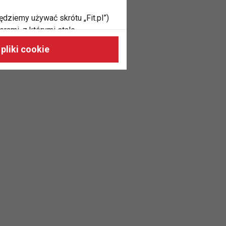
ędziemy używać skrótu „Fit.pl”)
rami, z którymi stale
 naszych stronach, do Twoich
pliki cookie
h zainteresowań oraz do
dużycia,
malnie odpowiadać Twoim
 je na nasze zlecenie,
zyskania danych na podstawie
m w oparciu o stosowną podstawę