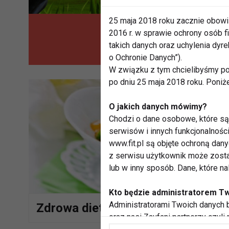
25 maja 2018 roku zacznie obowi
2016 r. w sprawie ochrony osób
Jogurt BIO – 
takich danych oraz uchylenia dy
o Ochronie Danych”).
W związku z tym chcielibyśmy po
po dniu 25 maja 2018 roku. Poniż
O jakich danych mówimy?
Chodzi o dane osobowe, które są 
serwisów i innych funkcjonalnośc
www.fit.pl są objęte ochroną dan
z serwisu użytkownik może zosta
lub w inny sposób. Dane, które n
Kto będzie administratorem T
Administratorami Twoich danych b
Zdrowa dieta jesienią
oraz nasi Zaufani partnerzy czyli