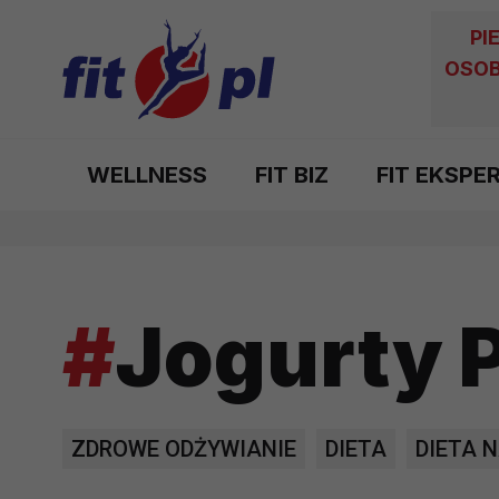
PI
OSOB
WELLNESS
FIT BIZ
FIT EKSPE
#
Jogurty 
ZDROWE ODŻYWIANIE
DIETA
DIETA N
ODŻYWIANIE