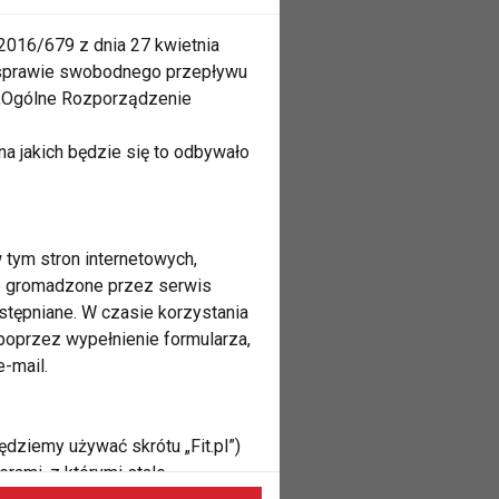
2016/679 z dnia 27 kwietnia
 sprawie swobodnego przepływu
 „Ogólne Rozporządzenie
a jakich będzie się to odbywało
 tym stron internetowych,
ne gromadzone przez serwis
stępniane. W czasie korzystania
oprzez wypełnienie formularza,
-mail.
ędziemy używać skrótu „Fit.pl”)
rami, z którymi stale