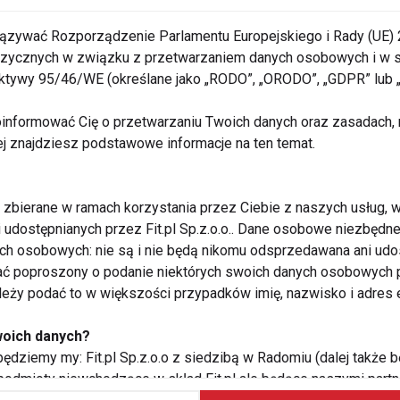
ązywać Rozporządzenie Parlamentu Europejskiego i Rady (UE) 
 fizycznych w związku z przetwarzaniem danych osobowych i w
cóż to za nowość?
rektywy 95/46/WE (określane jako „RODO”, „ORODO”, „GDPR” lub
informować Cię o przetwarzaniu Twoich danych oraz zasadach, n
ej znajdziesz podstawowe informacje na ten temat.
zbierane w ramach korzystania przez Ciebie z naszych usług, w
i udostępnianych przez Fit.pl Sp.z.o.o.. Dane osobowe niezbęd
ych osobowych: nie są i nie będą nikomu odsprzedawana ani udo
ć poproszony o podanie niektórych swoich danych osobowych p
ależy podać to w większości przypadków imię, nazwisko i adres e
woich danych?
ędziemy my: Fit.pl Sp.z.o.o z siedzibą w Radomiu (dalej także b
Zdrowa dieta jesienią
 podmioty niewchodzące w skład Fit.pl ale będące naszymi partne