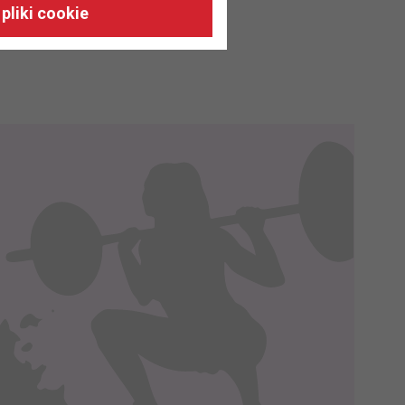
 naszych stronach, do Twoich
pliki cookie
h zainteresowań oraz do
dużycia,
malnie odpowiadać Twoim
 je na nasze zlecenie,
zyskania danych na podstawie
m w oparciu o stosowną podstawę
ików zbierane są przez naszych