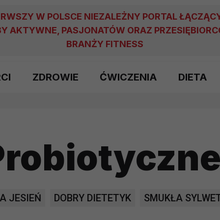
ERWSZY W POLSCE NIEZALEŻNY PORTAL ŁĄCZĄC
Y AKTYWNE, PASJONATÓW ORAZ PRZESIĘBIOR
BRANŻY FITNESS
RCI
ZDROWIE
ĆWICZENIA
DIETA
Probiotyczn
A JESIEŃ
DOBRY DIETETYK
SMUKŁA SYLWE