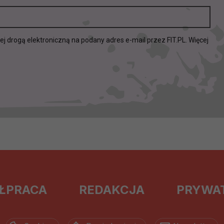
ch musi być oparte na właściwej, zgodnej z obowiązującymi prz
Twoich danych w celu świadczenia usług, w tym dopasowywania
a oraz zapewniania ich bezpieczeństwa jest niezbędność do wyk
drogą elektroniczną na podany adres e-mail przez FIT.PL. Więcej
laminy lub podobne dokumenty dostępne w usługach, z których
ch i marketingu własnego administratorów jest tzw. uzasadniony
elach marketingowych podmiotów trzecich będzie odbywać się 
ŁPRACA
REDAKCJA
PRYWA