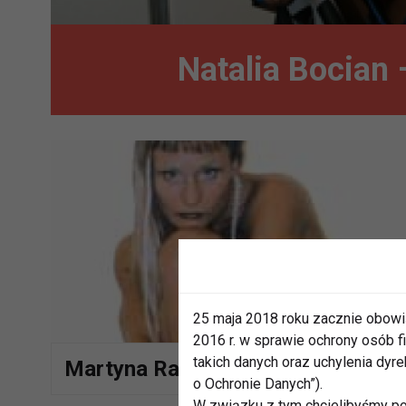
Natalia Bocian 
25 maja 2018 roku zacznie obowi
2016 r. w sprawie ochrony osób
takich danych oraz uchylenia dy
Martyna Rapp
o Ochronie Danych”).
W związku z tym chcielibyśmy po