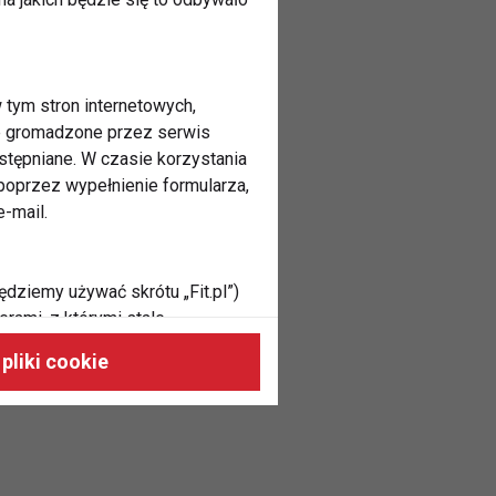
 tym stron internetowych,
ne gromadzone przez serwis
stępniane. W czasie korzystania
oprzez wypełnienie formularza,
-mail.
ędziemy używać skrótu „Fit.pl”)
rami, z którymi stale
 naszych stronach, do Twoich
pliki cookie
h zainteresowań oraz do