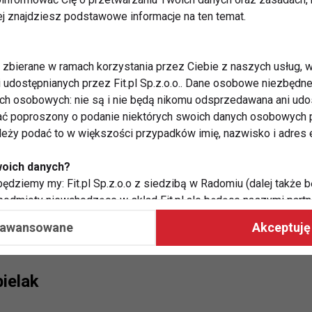
ej znajdziesz podstawowe informacje na ten temat.
zbierane w ramach korzystania przez Ciebie z naszych usług, w
i udostępnianych przez Fit.pl Sp.z.o.o.. Dane osobowe niezbęd
ych osobowych: nie są i nie będą nikomu odsprzedawana ani udo
ć poproszony o podanie niektórych swoich danych osobowych p
ależy podać to w większości przypadków imię, nazwisko i adres e
woich danych?
ędziemy my: Fit.pl Sp.z.o.o z siedzibą w Radomiu (dalej także b
Rachel McLish
 podmioty niewchodzące w skład Fit.pl ale będące naszymi partne
współpraca ma na celu dostosowywanie reklam, które widzisz na
aawansowane
Akceptuję 
 Twoje dane?
ielak
aby:
atykę, w tym tematykę ukazujących się tam materiałów do Twoic