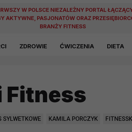
ERWSZY W POLSCE NIEZALEŻNY PORTAL ŁĄCZĄC
Y AKTYWNE, PASJONATÓW ORAZ PRZESIĘBIOR
BRANŻY FITNESS
RCI
ZDROWIE
ĆWICZENIA
DIETA
 Fitness
S SYLWETKOWE
KAMILA PORCZYK
FITNESS