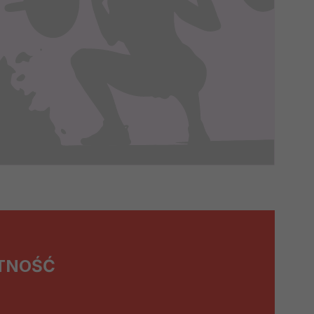
episami, podstawie prawnej.
 ich do Twoich zainteresowań,
onania umów o ich świadczenie
 korzystasz). Taką podstawą
 interes administratora.
na podstawie Twojej dobrowolnej
TNOŚĆ