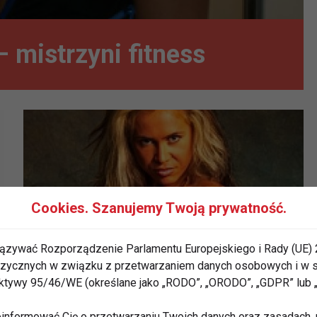
– mistrzyni fitness
Cookies. Szanujemy Twoją prywatność.
ązywać Rozporządzenie Parlamentu Europejskiego i Rady (UE) 
 fizycznych w związku z przetwarzaniem danych osobowych i w
rektywy 95/46/WE (określane jako „RODO”, „ORODO”, „GDPR” lub
Aleksandra Kobielak
informować Cię o przetwarzaniu Twoich danych oraz zasadach, n