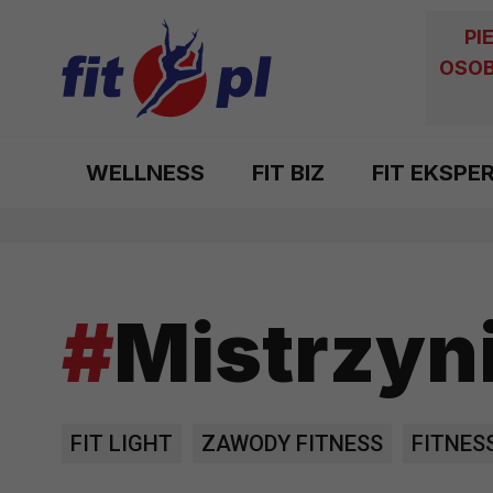
PI
OSOB
WELLNESS
FIT BIZ
FIT EKSPE
#
Mistrzyni
FIT LIGHT
ZAWODY FITNESS
FITNES
CHOREOGRAFIA
KULTURYSTYKA