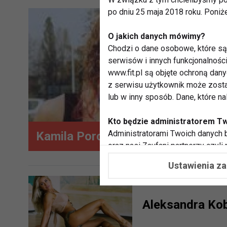
po dniu 25 maja 2018 roku. Poniż
O jakich danych mówimy?
Chodzi o dane osobowe, które są 
serwisów i innych funkcjonalnośc
www.fit.pl są objęte ochroną dan
z serwisu użytkownik może zosta
lub w inny sposób. Dane, które n
Kto będzie administratorem T
Administratorami Twoich danych b
Kamila Porczyk
oraz nasi Zaufani partnerzy czyli
współpracujemy. Najczęściej ta 
Ustawienia z
potrzeb i zainteresowań.
Dlaczego chcemy przetwarzać
Aleksandra Kob
Przetwarzamy te dane w celach, 
dopasować treści stron i ich tem