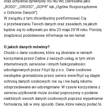
oraz uchylenia dyrektywy 95/46/WE (określane jako
Nie przegap nowości ze
„RODO”, „ORODO”, „GDPR” lub „Ogólne Rozporządzenie
świata FIT!
o Ochronie Danych”).
W związku z tym chcielibyśmy poinformować Cię
o przetwarzaniu Twoich danych oraz zasadach, na jakich
Zapisz się do naszego newslettera
będzie się to odbywało po dniu 25 maja 2018 roku. Poniżej
znajdziesz podstawowe informacje na ten temat.
O jakich danych mówimy?
Wyrażam zgodę na otrzymywanie informacji
Chodzi o dane osobowe, które są zbierane w ramach
handlowej drogą elektroniczną na podany adres e-mail
korzystania przez Ciebie z naszych usług, w tym stron
przez FIT.PL. Więcej informacji znajdziesz w Polityce
internetowych, serwisów i innych funkcjonalności
Prywatności.
udostępnianych przez Fit.pl Sp.z.o.o.. Dane osobowe
niezbędne gromadzone przez serwis www.fit.pl są objęte
ZAPISZ SIĘ
ochroną danych osobowych: nie są i nie będą nikomu
odsprzedawana ani udostępniane. W czasie korzystania z
serwisu użytkownik może zostać poproszony o podanie
niektórych swoich danych osobowych poprzez wypełnienie
formularza, lub w inny sposób. Dane, które należy podać to