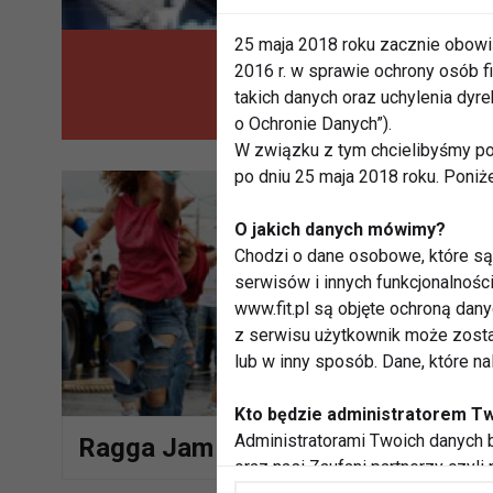
25 maja 2018 roku zacznie obowi
2016 r. w sprawie ochrony osób
BEST OF IFAA K
takich danych oraz uchylenia dy
o Ochronie Danych”).
W związku z tym chcielibyśmy po
po dniu 25 maja 2018 roku. Poniż
O jakich danych mówimy?
Chodzi o dane osobowe, które są 
serwisów i innych funkcjonalnośc
www.fit.pl są objęte ochroną dan
z serwisu użytkownik może zosta
lub w inny sposób. Dane, które n
Kto będzie administratorem T
Administratorami Twoich danych b
Ragga Jam - warsztaty
oraz nasi Zaufani partnerzy czyli