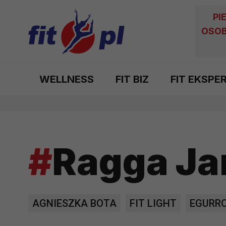
PI
OSOB
WELLNESS
FIT BIZ
FIT EKSPE
#
Ragga J
AGNIESZKA BOTA
FIT LIGHT
EGURRO
FITNESS