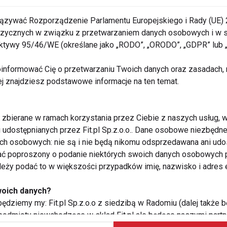
ązywać Rozporządzenie Parlamentu Europejskiego i Rady (UE) 
 fizycznych w związku z przetwarzaniem danych osobowych i w
atowice - relacja
rektywy 95/46/WE (określane jako „RODO”, „ORODO”, „GDPR” lub
informować Cię o przetwarzaniu Twoich danych oraz zasadach, n
ej znajdziesz podstawowe informacje na ten temat.
zbierane w ramach korzystania przez Ciebie z naszych usług, w
i udostępnianych przez Fit.pl Sp.z.o.o.. Dane osobowe niezbęd
ych osobowych: nie są i nie będą nikomu odsprzedawana ani udo
ć poproszony o podanie niektórych swoich danych osobowych p
ależy podać to w większości przypadków imię, nazwisko i adres e
woich danych?
ędziemy my: Fit.pl Sp.z.o.o z siedzibą w Radomiu (dalej także b
Zafascynowana ragga jam
 podmioty niewchodzące w skład Fit.pl ale będące naszymi partne