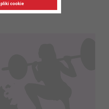
 naszych stronach, do Twoich
pliki cookie
h zainteresowań oraz do
dużycia,
malnie odpowiadać Twoim
 je na nasze zlecenie,
zyskania danych na podstawie
m w oparciu o stosowną podstawę
ików zbierane są przez naszych