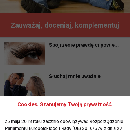
Zauważaj, doceniaj, komplementuj
Spojrzenie prawdę ci powie...
Słuchaj mnie uważnie
Cookies. Szanujemy Twoją prywatność.
Plotka i jej dobre strony
25 maja 2018 roku zacznie obowiązywać Rozporządzenie
Parlamentu Europejskiego i Rady (UE) 2016/679 z dnia 27