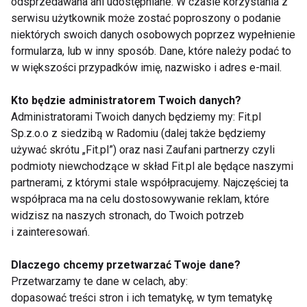
odsprzedawana ani udostępniane. W czasie korzystania z
przez FIT.PL. Więcej informacji znajdziesz w Polityce
serwisu użytkownik może zostać poproszony o podanie
Prywatności.
niektórych swoich danych osobowych poprzez wypełnienie
formularza, lub w inny sposób. Dane, które należy podać to
ZAPISZ SIĘ
w większości przypadków imię, nazwisko i adres e-mail.
Kto będzie administratorem Twoich danych?
Administratorami Twoich danych będziemy my: Fit.pl
Sp.z.o.o z siedzibą w Radomiu (dalej także będziemy
używać skrótu „Fit.pl”) oraz nasi Zaufani partnerzy czyli
WSPÓŁPRACA
podmioty niewchodzące w skład Fit.pl ale będące naszymi
partnerami, z którymi stale współpracujemy. Najczęściej ta
REDAKCJA
współpraca ma na celu dostosowywanie reklam, które
widzisz na naszych stronach, do Twoich potrzeb
PRYWATNOŚĆ
i zainteresowań.
Cookies
Dlaczego chcemy przetwarzać Twoje dane?
Przetwarzamy te dane w celach, aby:
Powiadomienia
dopasować treści stron i ich tematykę, w tym tematykę