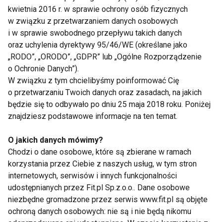
kwietnia 2016 r. w sprawie ochrony osób fizycznych
Ciąża bez tajemnic czyli
w związku z przetwarzaniem danych osobowych
Diagnostyka dla Twojej ciąży w
i w sprawie swobodnego przepływu takich danych
Lublinie
oraz uchylenia dyrektywy 95/46/WE (określane jako
„RODO”, „ORODO”, „GDPR” lub „Ogólne Rozporządzenie
o Ochronie Danych”).
W związku z tym chcielibyśmy poinformować Cię
o przetwarzaniu Twoich danych oraz zasadach, na jakich
będzie się to odbywało po dniu 25 maja 2018 roku. Poniżej
Nie przegap nowości ze
znajdziesz podstawowe informacje na ten temat.
świata FIT!
O jakich danych mówimy?
Chodzi o dane osobowe, które są zbierane w ramach
Zapisz się do naszego newslettera
korzystania przez Ciebie z naszych usług, w tym stron
internetowych, serwisów i innych funkcjonalności
udostępnianych przez Fit.pl Sp.z.o.o.. Dane osobowe
niezbędne gromadzone przez serwis www.fit.pl są objęte
Wyrażam zgodę na otrzymywanie informacji
ochroną danych osobowych: nie są i nie będą nikomu
handlowej drogą elektroniczną na podany adres e-mail