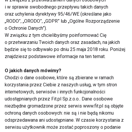
i w sprawie swobodnego przepływu takich danych
oraz uchylenia dyrektywy 95/46/WE (określane jako
„RODO”, „ORODO”, „GDPR” lub „Ogólne Rozporządzenie
o Ochronie Danych”).
Nie przegap nowości ze
W związku z tym chcielibyśmy poinformować Cię
o przetwarzaniu Twoich danych oraz zasadach, na jakich
świata FIT!
będzie się to odbywało po dniu 25 maja 2018 roku. Poniżej
znajdziesz podstawowe informacje na ten temat.
Zapisz się do naszego newslettera
O jakich danych mówimy?
Chodzi o dane osobowe, które są zbierane w ramach
korzystania przez Ciebie z naszych usług, w tym stron
Wyrażam zgodę na otrzymywanie informacji
internetowych, serwisów i innych funkcjonalności
handlowej drogą elektroniczną na podany adres e-mail
udostępnianych przez Fit.pl Sp.z.o.o.. Dane osobowe
przez FIT.PL. Więcej informacji znajdziesz w Polityce
niezbędne gromadzone przez serwis www.fit.pl są objęte
Prywatności.
ochroną danych osobowych: nie są i nie będą nikomu
odsprzedawana ani udostępniane. W czasie korzystania z
ZAPISZ SIĘ
serwisu użytkownik może zostać poproszony o podanie