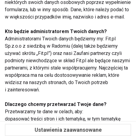
niektórych swoich danych osobowych poprzez wypełnienie
formularza, lub w inny sposób. Dane, które należy podać to
w większości przypadków imię, nazwisko i adres e-mail.
Kto będzie administratorem Twoich danych?
WSPÓŁPRACA
Administratorami Twoich danych będziemy my: Fit.pl
Sp.z.o.o z siedzibą w Radomiu (dalej także będziemy
REDAKCJA
używać skrótu „Fit.pl”) oraz nasi Zaufani partnerzy czyli
podmioty niewchodzące w skład Fit.pl ale będące naszymi
PRYWATNOŚĆ
partnerami, z którymi stale współpracujemy. Najczęściej ta
współpraca ma na celu dostosowywanie reklam, które
widzisz na naszych stronach, do Twoich potrzeb
Cookies
i zainteresowań.
Powiadomienia
Dlaczego chcemy przetwarzać Twoje dane?
Newsletter
Przetwarzamy te dane w celach, aby:
dopasować treści stron i ich tematykę, w tym tematykę
ukazujących się tam materiałów do Twoich zainteresowań
Fit.pl © 2026 Wszystkie prawa zastrzeżone.
Ustawienia zaawansowane
oraz do przeprowadzania konkursów z nagrodami,