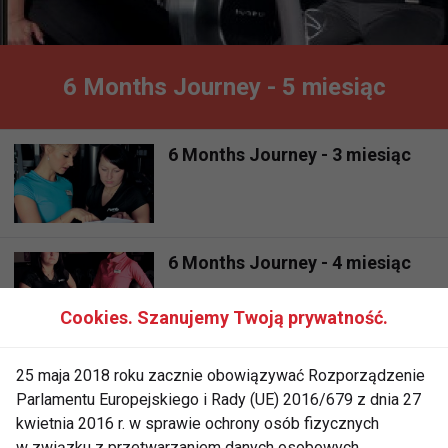
6 Months Journey - 5 miesiąc
6 Months Journey - 3 miesiąc
6 Months Journey - 4 miesiąc
Cookies. Szanujemy Twoją prywatność.
6 Months Journey - 2 miesiąc
25 maja 2018 roku zacznie obowiązywać Rozporządzenie
Parlamentu Europejskiego i Rady (UE) 2016/679 z dnia 27
kwietnia 2016 r. w sprawie ochrony osób fizycznych
w związku z przetwarzaniem danych osobowych