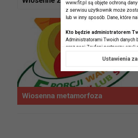
Wiosenne zmiany w menu
www.fit.pl są objęte ochroną dan
z serwisu użytkownik może zosta
lub w inny sposób. Dane, które n
Kto będzie administratorem T
Administratorami Twoich danych b
oraz nasi Zaufani partnerzy czyli
współpracujemy. Najczęściej ta 
Ustawienia z
potrzeb i zainteresowań.
Dlaczego chcemy przetwarzać
Przetwarzamy te dane w celach, 
dopasować treści stron i ich tem
Wiosenna metamorfoza
przeprowadzania konkursów z na
zapewnić Ci większe bezpieczeńs
pokazywać Ci reklamy dopasowan
dokonywać pomiarów, które pozw
potrzebom