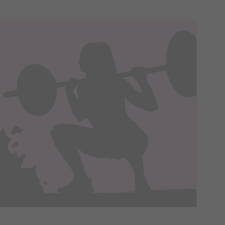
 je na nasze zlecenie,
zyskania danych na podstawie
m w oparciu o stosowną podstawę
ików zbierane są przez naszych
nia ich przetwarzania. Możesz
innych praw wymienionych
episami, podstawie prawnej.
 ich do Twoich zainteresowań,
onania umów o ich świadczenie
 korzystasz). Taką podstawą
 interes administratora.