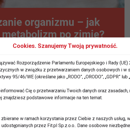
anie organizmu – jak
ć metabolizm po zimie?
Cookies. Szanujemy Twoją prywatność.
ązywać Rozporządzenie Parlamentu Europejskiego i Rady (UE) 
 fizycznych w związku z przetwarzaniem danych osobowych i w
rektywy 95/46/WE (określane jako „RODO”, „ORODO”, „GDPR” lub
informować Cię o przetwarzaniu Twoich danych oraz zasadach, n
ej znajdziesz podstawowe informacje na ten temat.
zbierane w ramach korzystania przez Ciebie z naszych usług, w
i udostępnianych przez Fit.pl Sp.z.o.o.. Dane osobowe niezbęd