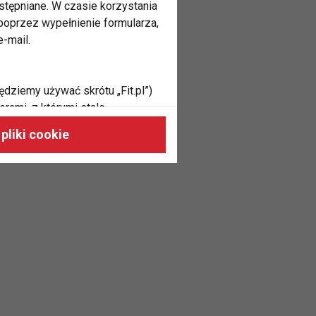
stępniane. W czasie korzystania
oprzez wypełnienie formularza,
-mail.
ędziemy używać skrótu „Fit.pl”)
rami, z którymi stale
 naszych stronach, do Twoich
pliki cookie
h zainteresowań oraz do
dużycia,
malnie odpowiadać Twoim