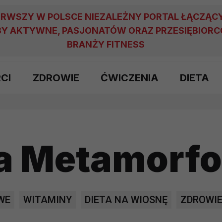
ERWSZY W POLSCE NIEZALEŻNY PORTAL ŁĄCZĄC
Y AKTYWNE, PASJONATÓW ORAZ PRZESIĘBIOR
BRANŻY FITNESS
RCI
ZDROWIE
ĆWICZENIA
DIETA
a Metamorfo
WE
WITAMINY
DIETA NA WIOSNĘ
ZDROWI