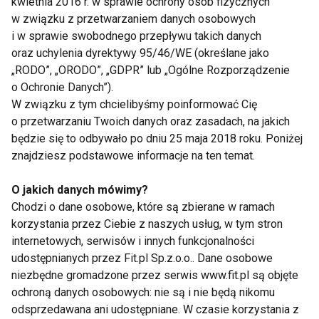
kwietnia 2016 r. w sprawie ochrony osób fizycznych
w związku z przetwarzaniem danych osobowych
i w sprawie swobodnego przepływu takich danych
oraz uchylenia dyrektywy 95/46/WE (określane jako
„RODO”, „ORODO”, „GDPR” lub „Ogólne Rozporządzenie
o Ochronie Danych”).
W związku z tym chcielibyśmy poinformować Cię
o przetwarzaniu Twoich danych oraz zasadach, na jakich
Nie przegap nowości ze
będzie się to odbywało po dniu 25 maja 2018 roku. Poniżej
znajdziesz podstawowe informacje na ten temat.
świata FIT!
O jakich danych mówimy?
Zapisz się do naszego newslettera
Chodzi o dane osobowe, które są zbierane w ramach
korzystania przez Ciebie z naszych usług, w tym stron
internetowych, serwisów i innych funkcjonalności
udostępnianych przez Fit.pl Sp.z.o.o.. Dane osobowe
Wyrażam zgodę na otrzymywanie informacji
niezbędne gromadzone przez serwis www.fit.pl są objęte
handlowej drogą elektroniczną na podany adres e-mail
ochroną danych osobowych: nie są i nie będą nikomu
przez FIT.PL. Więcej informacji znajdziesz w Polityce
odsprzedawana ani udostępniane. W czasie korzystania z
Prywatności.