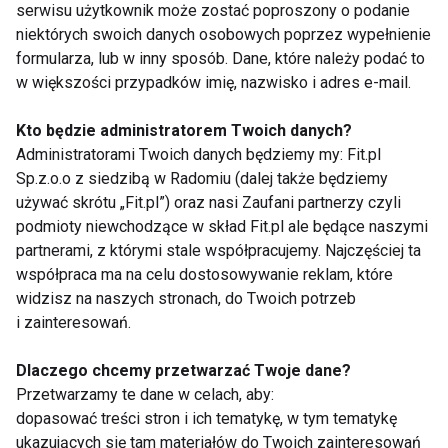
serwisu użytkownik może zostać poproszony o podanie
niektórych swoich danych osobowych poprzez wypełnienie
ZAPISZ SIĘ
formularza, lub w inny sposób. Dane, które należy podać to
w większości przypadków imię, nazwisko i adres e-mail.
Kto będzie administratorem Twoich danych?
Administratorami Twoich danych będziemy my: Fit.pl
Sp.z.o.o z siedzibą w Radomiu (dalej także będziemy
WSPÓŁPRACA
używać skrótu „Fit.pl”) oraz nasi Zaufani partnerzy czyli
podmioty niewchodzące w skład Fit.pl ale będące naszymi
REDAKCJA
partnerami, z którymi stale współpracujemy. Najczęściej ta
współpraca ma na celu dostosowywanie reklam, które
PRYWATNOŚĆ
widzisz na naszych stronach, do Twoich potrzeb
i zainteresowań.
Cookies
Dlaczego chcemy przetwarzać Twoje dane?
Powiadomienia
Przetwarzamy te dane w celach, aby:
Newsletter
dopasować treści stron i ich tematykę, w tym tematykę
ukazujących się tam materiałów do Twoich zainteresowań