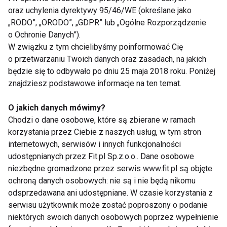
oraz uchylenia dyrektywy 95/46/WE (określane jako
„RODO”, „ORODO”, „GDPR” lub „Ogólne Rozporządzenie
Nie przegap nowości ze
o Ochronie Danych”).
świata FIT!
W związku z tym chcielibyśmy poinformować Cię
o przetwarzaniu Twoich danych oraz zasadach, na jakich
będzie się to odbywało po dniu 25 maja 2018 roku. Poniżej
Zapisz się do naszego newslettera
znajdziesz podstawowe informacje na ten temat.
O jakich danych mówimy?
Chodzi o dane osobowe, które są zbierane w ramach
Wyrażam zgodę na otrzymywanie informacji
korzystania przez Ciebie z naszych usług, w tym stron
handlowej drogą elektroniczną na podany adres e-mail
internetowych, serwisów i innych funkcjonalności
przez FIT.PL. Więcej informacji znajdziesz w Polityce
udostępnianych przez Fit.pl Sp.z.o.o.. Dane osobowe
Prywatności.
niezbędne gromadzone przez serwis www.fit.pl są objęte
ochroną danych osobowych: nie są i nie będą nikomu
ZAPISZ SIĘ
odsprzedawana ani udostępniane. W czasie korzystania z
serwisu użytkownik może zostać poproszony o podanie
niektórych swoich danych osobowych poprzez wypełnienie