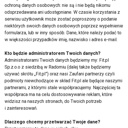
ochroną danych osobowych: nie są i nie będą nikomu
JAK CZĘSTO CHODZIĆ DO GINEKOLOGA
odsprzedawana ani udostępniane. W czasie korzystania z
IDĘ DO GINEKOLOGA
SENIOR
serwisu użytkownik może zostać poproszony o podanie
niektórych swoich danych osobowych poprzez wypełnienie
formularza, lub w inny sposób. Dane, które należy podać to
w większości przypadków imię, nazwisko i adres e-mail.
Kto będzie administratorem Twoich danych?
Ginekolog
Administratorami Twoich danych będziemy my: Fit.pl
Sp.z.o.o z siedzibą w Radomiu (dalej także będziemy
używać skrótu „Fit.pl”) oraz nasi Zaufani partnerzy czyli
podmioty niewchodzące w skład Fit.pl ale będące naszymi
partnerami, z którymi stale współpracujemy. Najczęściej ta
współpraca ma na celu dostosowywanie reklam, które
widzisz na naszych stronach, do Twoich potrzeb
i zainteresowań.
Najlepsza
Badanie
antykoncepcyjna -
ginekologiczne i
skuteczna i
cytologia
Dlaczego chcemy przetwarzać Twoje dane?
bezpieczna