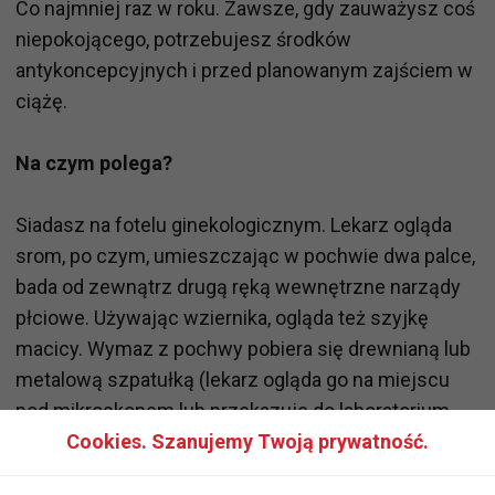
Co najmniej raz w roku. Zawsze, gdy zauważysz coś
niepokojącego, potrzebujesz środków
antykoncepcyjnych i przed planowanym zajściem w
ciążę.
Na czym polega?
Siadasz na fotelu ginekologicznym. Lekarz ogląda
srom, po czym, umieszczając w pochwie dwa palce,
bada od zewnątrz drugą ręką wewnętrzne narządy
płciowe. Używając wziernika, ogląda też szyjkę
macicy. Wymaz z pochwy pobiera się drewnianą lub
metalową szpatułką (lekarz ogląda go na miejscu
pod mikroskopem lub przekazuje do laboratorium
analitycznego - wtedy na wynik czeka się dwa - trzy
Cookies. Szanujemy Twoją prywatność.
dni). Wizycie u ginekologa zawsze powinno