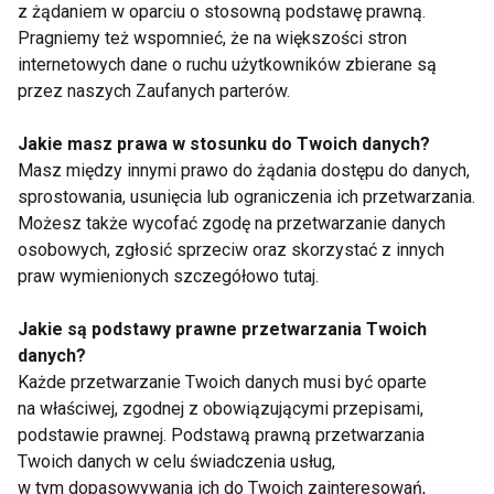
z żądaniem w oparciu o stosowną podstawę prawną.
Pragniemy też wspomnieć, że na większości stron
internetowych dane o ruchu użytkowników zbierane są
przez naszych Zaufanych parterów.
Badanie
Badanie
Jakie masz prawa w stosunku do Twoich danych?
ginekologiczne i
ginekologiczne i
cytologia
cytologia
Masz między innymi prawo do żądania dostępu do danych,
sprostowania, usunięcia lub ograniczenia ich przetwarzania.
Możesz także wycofać zgodę na przetwarzanie danych
Pokaż więcej
osobowych, zgłosić sprzeciw oraz skorzystać z innych
praw wymienionych szczegółowo tutaj.
Jakie są podstawy prawne przetwarzania Twoich
danych?
Nie przegap nowości ze
Każde przetwarzanie Twoich danych musi być oparte
świata FIT!
na właściwej, zgodnej z obowiązującymi przepisami,
podstawie prawnej. Podstawą prawną przetwarzania
Twoich danych w celu świadczenia usług,
Zapisz się do naszego newslettera
w tym dopasowywania ich do Twoich zainteresowań,