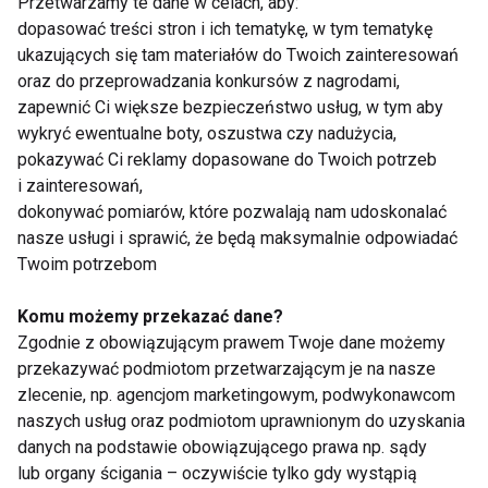
Przetwarzamy te dane w celach, aby:
dopasować treści stron i ich tematykę, w tym tematykę
ukazujących się tam materiałów do Twoich zainteresowań
oraz do przeprowadzania konkursów z nagrodami,
zapewnić Ci większe bezpieczeństwo usług, w tym aby
wykryć ewentualne boty, oszustwa czy nadużycia,
pokazywać Ci reklamy dopasowane do Twoich potrzeb
Badaj się i bądź
Zespół
i zainteresowań,
zdrowa!
policystycznych
jajników
dokonywać pomiarów, które pozwalają nam udoskonalać
nasze usługi i sprawić, że będą maksymalnie odpowiadać
Twoim potrzebom
Pokaż więcej
Komu możemy przekazać dane?
Zgodnie z obowiązującym prawem Twoje dane możemy
przekazywać podmiotom przetwarzającym je na nasze
zlecenie, np. agencjom marketingowym, podwykonawcom
Wizyta u ginekologa
naszych usług oraz podmiotom uprawnionym do uzyskania
danych na podstawie obowiązującego prawa np. sądy
lub organy ścigania – oczywiście tylko gdy wystąpią