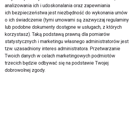
analizowania ich i udoskonalania oraz zapewniania
ich bezpieczeństwa jest niezbędność do wykonania umów
o ich świadczenie (tymi umowami są zazwyczaj regulaminy
Wyrażam zgodę na otrzymywanie informacji
lub podobne dokumenty dostępne w usługach, z których
handlowej drogą elektroniczną na podany adres e-mail
korzystasz). Taką podstawą prawną dla pomiarów
przez FIT.PL. Więcej informacji znajdziesz w Polityce
statystycznych i marketingu własnego administratorów jest
Prywatności.
tzw. uzasadniony interes administratora. Przetwarzanie
Twoich danych w celach marketingowych podmiotów
ZAPISZ SIĘ
trzecich będzie odbywać się na podstawie Twojej
dobrowolnej zgody.
WSPÓŁPRACA
REDAKCJA
PRYWATNOŚĆ