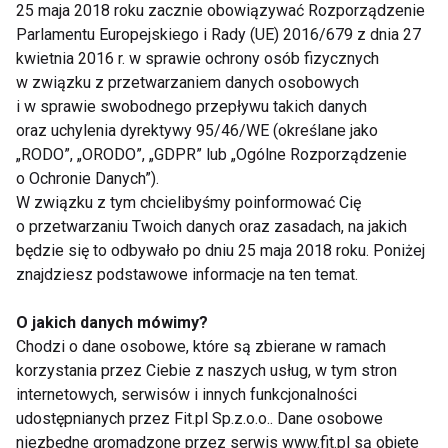
towarzyszyć badanie piersi w ramach profilaktyki
25 maja 2018 roku zacznie obowiązywać Rozporządzenie
antynowotworowej.
Parlamentu Europejskiego i Rady (UE) 2016/679 z dnia 27
kwietnia 2016 r. w sprawie ochrony osób fizycznych
w związku z przetwarzaniem danych osobowych
Gdzie i za ile?
i w sprawie swobodnego przepływu takich danych
oraz uchylenia dyrektywy 95/46/WE (określane jako
W każdym gabinecie ginekologicznym, bez
„RODO”, „ORODO”, „GDPR” lub „Ogólne Rozporządzenie
skierowania. Bezpłatnie w ramach badań
o Ochronie Danych”).
okresowych.
W związku z tym chcielibyśmy poinformować Cię
o przetwarzaniu Twoich danych oraz zasadach, na jakich
Prywatnie 30 -50 zł, cytologia dodatkowo 20 - 35 zł.
będzie się to odbywało po dniu 25 maja 2018 roku. Poniżej
znajdziesz podstawowe informacje na ten temat.
www.fit.pl
O jakich danych mówimy?
GINEKOLOG
WIZYTA U GINEKOLOGA
Chodzi o dane osobowe, które są zbierane w ramach
korzystania przez Ciebie z naszych usług, w tym stron
PIERWSZA WIZYTA U GINEKOLOGA
internetowych, serwisów i innych funkcjonalności
udostępnianych przez Fit.pl Sp.z.o.o.. Dane osobowe
BADANIA GINEKOLOGICZNE
niezbędne gromadzone przez serwis www.fit.pl są objęte