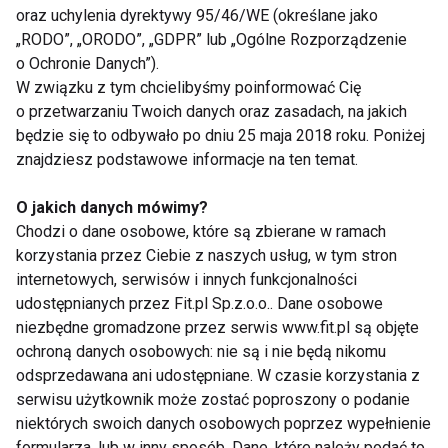
oraz uchylenia dyrektywy 95/46/WE (określane jako
Nie przegap nowości ze
„RODO”, „ORODO”, „GDPR” lub „Ogólne Rozporządzenie
o Ochronie Danych”).
świata FIT!
W związku z tym chcielibyśmy poinformować Cię
o przetwarzaniu Twoich danych oraz zasadach, na jakich
Zapisz się do naszego newslettera
będzie się to odbywało po dniu 25 maja 2018 roku. Poniżej
znajdziesz podstawowe informacje na ten temat.
O jakich danych mówimy?
Wyrażam zgodę na otrzymywanie informacji
Chodzi o dane osobowe, które są zbierane w ramach
handlowej drogą elektroniczną na podany adres e-mail
korzystania przez Ciebie z naszych usług, w tym stron
przez FIT.PL. Więcej informacji znajdziesz w Polityce
internetowych, serwisów i innych funkcjonalności
Prywatności.
udostępnianych przez Fit.pl Sp.z.o.o.. Dane osobowe
niezbędne gromadzone przez serwis www.fit.pl są objęte
ZAPISZ SIĘ
ochroną danych osobowych: nie są i nie będą nikomu
odsprzedawana ani udostępniane. W czasie korzystania z
serwisu użytkownik może zostać poproszony o podanie
niektórych swoich danych osobowych poprzez wypełnienie
formularza, lub w inny sposób. Dane, które należy podać to