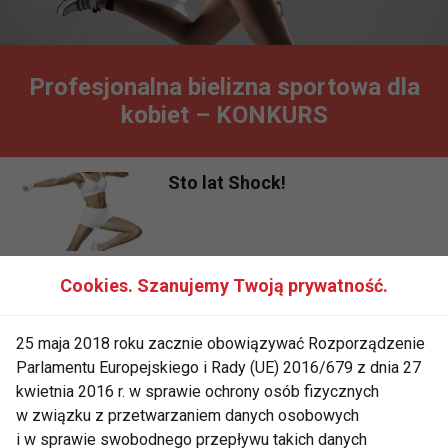
Profesjonalna bielizna sportowa dla
kobiet – KONKURS
Sto lat Shock!
Cookies. Szanujemy Twoją prywatność.
Biustonosz dla aktywnych
25 maja 2018 roku zacznie obowiązywać Rozporządzenie
Parlamentu Europejskiego i Rady (UE) 2016/679 z dnia 27
kwietnia 2016 r. w sprawie ochrony osób fizycznych
w związku z przetwarzaniem danych osobowych
i w sprawie swobodnego przepływu takich danych