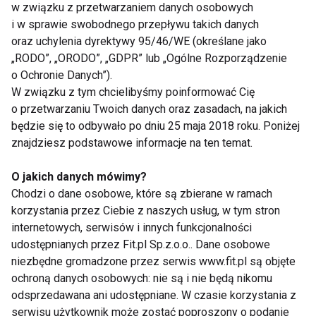
w związku z przetwarzaniem danych osobowych
i w sprawie swobodnego przepływu takich danych
oraz uchylenia dyrektywy 95/46/WE (określane jako
„RODO”, „ORODO”, „GDPR” lub „Ogólne Rozporządzenie
o Ochronie Danych”).
W związku z tym chcielibyśmy poinformować Cię
Nie przegap nowości ze
o przetwarzaniu Twoich danych oraz zasadach, na jakich
będzie się to odbywało po dniu 25 maja 2018 roku. Poniżej
świata FIT!
znajdziesz podstawowe informacje na ten temat.
Zapisz się do naszego newslettera
O jakich danych mówimy?
Chodzi o dane osobowe, które są zbierane w ramach
korzystania przez Ciebie z naszych usług, w tym stron
internetowych, serwisów i innych funkcjonalności
Wyrażam zgodę na otrzymywanie informacji
udostępnianych przez Fit.pl Sp.z.o.o.. Dane osobowe
handlowej drogą elektroniczną na podany adres e-mail
niezbędne gromadzone przez serwis www.fit.pl są objęte
przez FIT.PL. Więcej informacji znajdziesz w Polityce
ochroną danych osobowych: nie są i nie będą nikomu
Prywatności.
odsprzedawana ani udostępniane. W czasie korzystania z
serwisu użytkownik może zostać poproszony o podanie