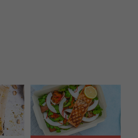
h zainteresowań oraz do
dużycia,
malnie odpowiadać Twoim
 je na nasze zlecenie,
zyskania danych na podstawie
m w oparciu o stosowną podstawę
ików zbierane są przez naszych
nia ich przetwarzania. Możesz
innych praw wymienionych