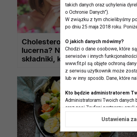
takich danych oraz uchylenia dy
o Ochronie Danych”).
W związku z tym chcielibyśmy po
po dniu 25 maja 2018 roku. Poniż
Cholesterol, bursztyn, a może
O jakich danych mówimy?
Chodzi o dane osobowe, które są 
lucerna? Nieoczywiste
serwisów i innych funkcjonalnośc
składniki, które pokocha Twoja
www.fit.pl są objęte ochroną dan
skóra!
z serwisu użytkownik może zosta
lub w inny sposób. Dane, które n
Kto będzie administratorem T
Administratorami Twoich danych b
oraz nasi Zaufani partnerzy czyli
współpracujemy. Najczęściej ta 
Ustawienia z
potrzeb i zainteresowań.
Dlaczego chcemy przetwarzać