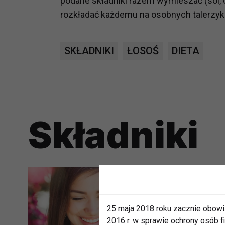
podane składniki razem wymieszać (sól, c
rozkładać każdemu na osobnych talerzy
SKŁADNIKI
ŁOSOŚ
DIETA
Składniki
25 maja 2018 roku zacznie obowi
2016 r. w sprawie ochrony osób