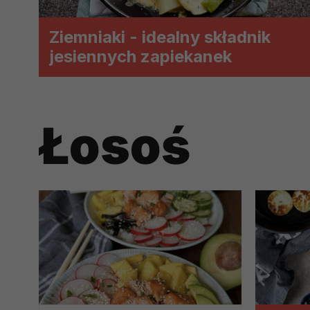
Przetwarzamy te dane w celach, 
dopasować treści stron i ich tem
Ziemniaki - idealny składnik
przeprowadzania konkursów z na
jesiennych zapiekanek
zapewnić Ci większe bezpieczeńs
pokazywać Ci reklamy dopasowan
dokonywać pomiarów, które pozw
potrzebom
Łosoś
Komu możemy przekazać dane
Zgodnie z obowiązującym prawe
np. agencjom marketingowym, p
obowiązującego prawa np. sądy l
prawną. Pragniemy też wspomnieć
Zaufanych parterów.
Jakie masz prawa w stosunku 
Masz między innymi prawo do żąd
także wycofać zgodę na przetwar