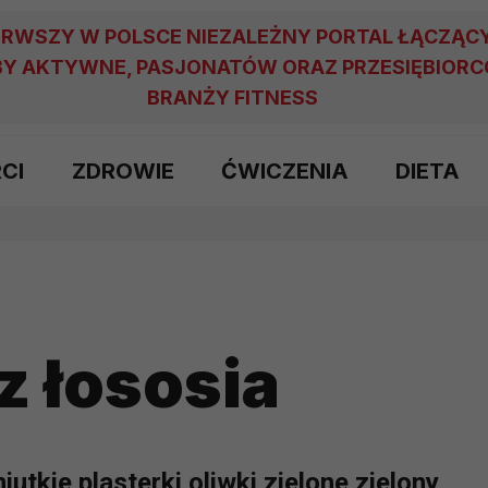
ERWSZY W POLSCE NIEZALEŻNY PORTAL ŁĄCZĄC
Y AKTYWNE, PASJONATÓW ORAZ PRZESIĘBIOR
BRANŻY FITNESS
RCI
ZDROWIE
ĆWICZENIA
DIETA
z łososia
utkie plasterki oliwki zielone zielony