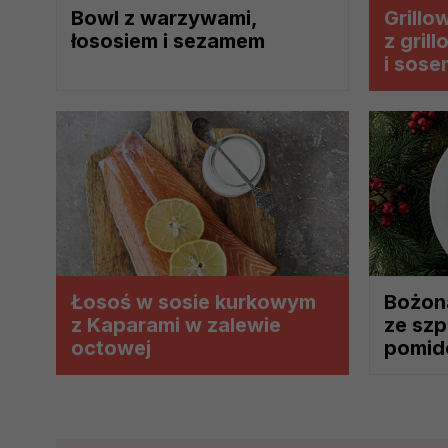
szczegółowo tutaj.
Bowl z warzywami,
Grillo
łososiem i sezamem
z gril
Jakie są podstawy prawne prz
i sos
Każde przetwarzanie Twoich dany
Podstawą prawną przetwarzania 
analizowania ich i udoskonalani
(tymi umowami są zazwyczaj regu
prawną dla pomiarów statystyczny
Przetwarzanie Twoich danych w c
zgody.
Łosoś w sosie kurkowym
Bożon
z Kaparami w zalewie
ze szp
octowej
pomid