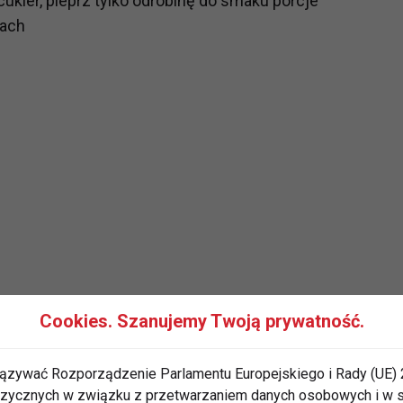
ukier, pieprz tylko odrobinę do smaku porcje
kach
Cookies. Szanujemy Twoją prywatność.
ązywać Rozporządzenie Parlamentu Europejskiego i Rady (UE) 
 fizycznych w związku z przetwarzaniem danych osobowych i w