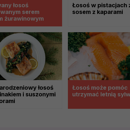
wany łosoś
Łosoś w pistacjach 
lowanym serem
sosem z kaparami
etwarzania Twoich danych?
em żurawinowym
ch musi być oparte na właściwej, zgodnej z obowiązującymi prz
Twoich danych w celu świadczenia usług, w tym dopasowywania
a oraz zapewniania ich bezpieczeństwa jest niezbędność do wyk
laminy lub podobne dokumenty dostępne w usługach, z których
ch i marketingu własnego administratorów jest tzw. uzasadniony
elach marketingowych podmiotów trzecich będzie odbywać się 
arodzeniowy łosoś
Łosoś może pomóc
inakiem i suszonymi
utrzymać letnią syl
orami