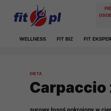
PI
OSOB
WELLNESS
FIT BIZ
FIT EKSPE
DIETA
Carpaccio 
surowy łosoś pokrojony w cieni