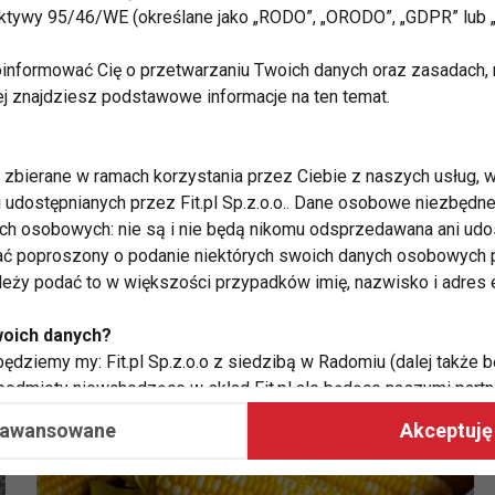
rektywy 95/46/WE (określane jako „RODO”, „ORODO”, „GDPR” lub
informować Cię o przetwarzaniu Twoich danych oraz zasadach, n
ej znajdziesz podstawowe informacje na ten temat.
Kukurydza - ważny składnik
zbierane w ramach korzystania przez Ciebie z naszych usług, w
diety
i udostępnianych przez Fit.pl Sp.z.o.o.. Dane osobowe niezbęd
ych osobowych: nie są i nie będą nikomu odsprzedawana ani udo
ć poproszony o podanie niektórych swoich danych osobowych p
ależy podać to w większości przypadków imię, nazwisko i adres e
woich danych?
ędziemy my: Fit.pl Sp.z.o.o z siedzibą w Radomiu (dalej także b
 podmioty niewchodzące w skład Fit.pl ale będące naszymi partne
współpraca ma na celu dostosowywanie reklam, które widzisz na
aawansowane
Akceptuję 
 Twoje dane?