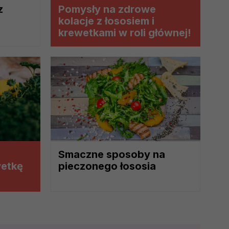
z
Pomysły na zdrowe
kolacje z łososiem i
krewetkami w roli głównej!
episami, podstawie prawnej.
 ich do Twoich zainteresowań,
onania umów o ich świadczenie
 korzystasz). Taką podstawą
 interes administratora.
na podstawie Twojej dobrowolnej
Smaczne sposoby na
wetkę
pieczonego łososia