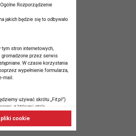
 „Ogólne Rozporządzenie
a jakich będzie się to odbywało
 tym stron internetowych,
ne gromadzone przez serwis
stępniane. W czasie korzystania
oprzez wypełnienie formularza,
-mail.
ędziemy używać skrótu „Fit.pl”)
rami, z którymi stale
 naszych stronach, do Twoich
pliki cookie