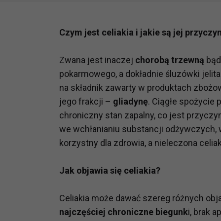
Czym jest celiakia i jakie są jej przyczy
Zwana jest inaczej
chorobą trzewną
bą
pokarmowego, a dokładnie śluzówki jelit
na składnik zawarty w produktach zbożo
jego frakcji –
gliadynę
. Ciągłe spożycie
chroniczny stan zapalny, co jest przycz
we wchłanianiu substancji odżywczych, wi
korzystny dla zdrowia, a nieleczona celia
Jak objawia się celiakia?
Celiakia może dawać szereg różnych obja
najczęściej chroniczne biegunk
i, brak 