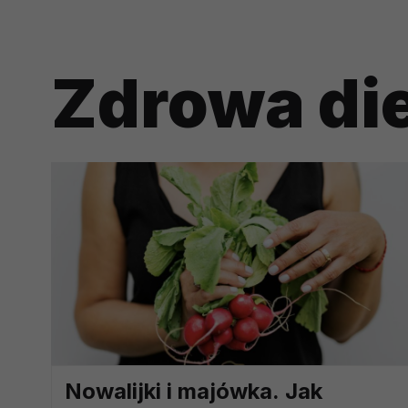
prawną dla pomiarów statystyczny
Przetwarzanie Twoich danych w c
zgody.
Zdrowa di
Nowalijki i majówka. Jak