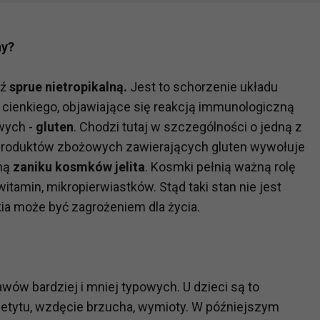
ny?
dź
sprue nietropikalną.
Jest to schorzenie układu
a cienkiego, objawiające się reakcją immunologiczną
wych -
gluten
. Chodzi tutaj w szczególności o jedną z
 produktów zbożowych zawierających gluten wywołuje
yną
zaniku kosmków jelita
. Kosmki pełnią ważną rolę
tamin, mikropierwiastków. Stąd taki stan nie jest
kia może być zagrożeniem dla życia.
wów bardziej i mniej typowych. U dzieci są to
apetytu, wzdęcie brzucha, wymioty. W późniejszym