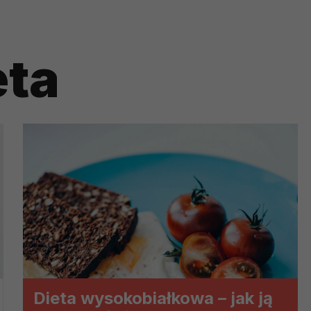
ch i marketingu własnego administratorów jest tzw. uzasadniony
elach marketingowych podmiotów trzecich będzie odbywać się 
eta
Dieta wysokobiałkowa – jak ją