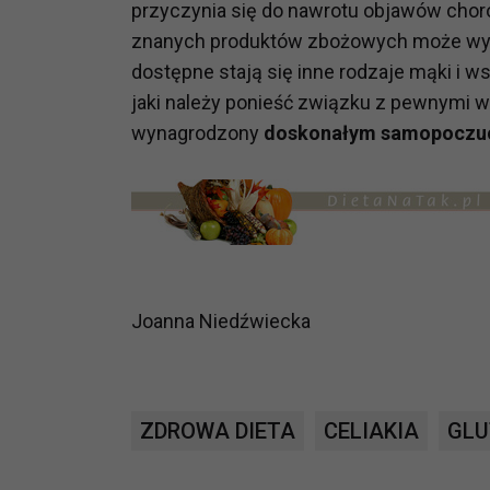
przyczynia się do nawrotu objawów chor
potrzebom
znanych produktów zbożowych może wyda
Komu możemy przekazać dane
dostępne stają się inne rodzaje mąki i
Zgodnie z obowiązującym prawe
jaki należy ponieść związku z pewnymi w
np. agencjom marketingowym, p
wynagrodzony
doskonałym samopoczuc
obowiązującego prawa np. sądy l
prawną. Pragniemy też wspomnieć
Zaufanych parterów.
Jakie masz prawa w stosunku 
Masz między innymi prawo do żąd
także wycofać zgodę na przetwar
Joanna Niedźwiecka
szczegółowo tutaj.
Jakie są podstawy prawne prz
Każde przetwarzanie Twoich dany
ZDROWA DIETA
CELIAKIA
GLU
Podstawą prawną przetwarzania 
analizowania ich i udoskonalani
(tymi umowami są zazwyczaj regu