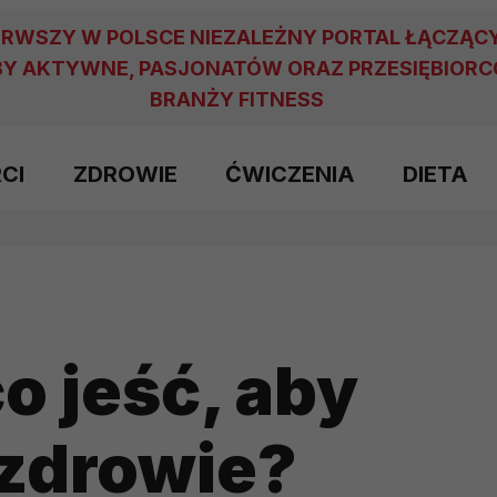
ERWSZY W POLSCE NIEZALEŻNY PORTAL ŁĄCZĄC
Y AKTYWNE, PASJONATÓW ORAZ PRZESIĘBIOR
BRANŻY FITNESS
RCI
ZDROWIE
ĆWICZENIA
DIETA
co jeść, aby
zdrowie?