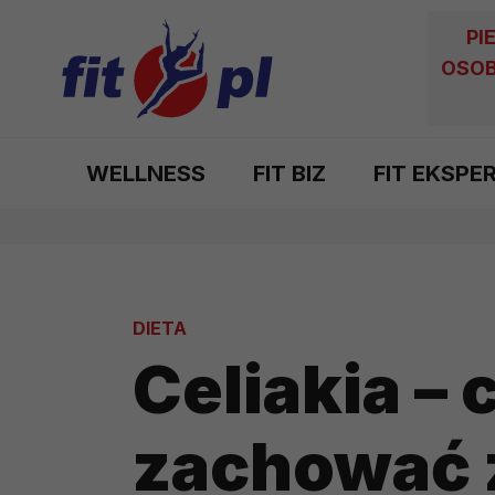
PI
OSOB
WELLNESS
FIT BIZ
FIT EKSPE
DIETA
Celiakia – 
zachować 