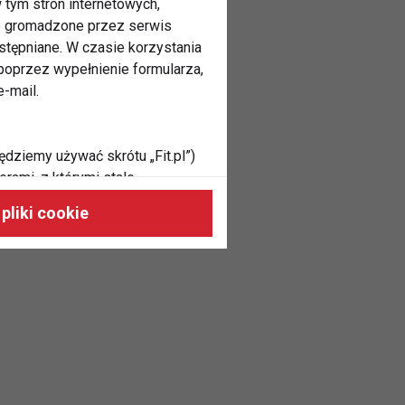
 tym stron internetowych,
ne gromadzone przez serwis
stępniane. W czasie korzystania
oprzez wypełnienie formularza,
-mail.
ędziemy używać skrótu „Fit.pl”)
rami, z którymi stale
 naszych stronach, do Twoich
pliki cookie
h zainteresowań oraz do
dużycia,
malnie odpowiadać Twoim