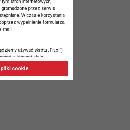
 tym stron internetowych,
ne gromadzone przez serwis
stępniane. W czasie korzystania
oprzez wypełnienie formularza,
-mail.
ędziemy używać skrótu „Fit.pl”)
rami, z którymi stale
 naszych stronach, do Twoich
pliki cookie
h zainteresowań oraz do
dużycia,
malnie odpowiadać Twoim