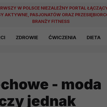
ERWSZY W POLSCE NIEZALEŻNY PORTAL ŁĄCZĄC
Y AKTYWNE, PASJONATÓW ORAZ PRZESIĘBIOR
BRANŻY FITNESS
RCI
ZDROWIE
ĆWICZENIA
DIETA
echowe - moda
czy jednak