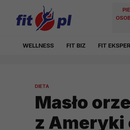
PI
OSOB
WELLNESS
FIT BIZ
FIT EKSPE
DIETA
Masło orz
z Ameryki 