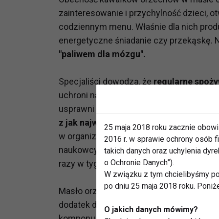
zainteresowanie i przychylność dzieci, 
codziennym menu. Właśnie dla nich produ
energetyczne śniadanie czy przekąskę. 
"paliwem dla mózgu".
Specjaliści dowodzą, że
regularne spoż
uchroni nas przed chorobami serca oraz 
usprawni jego funkcjonowanie.
Dietetyc
z jak największą zawartością orzechów
25 maja 2018 roku zacznie obowi
w organizmie i poprawiają kondycję nasz
2016 r. w sprawie ochrony osób
naukowcy z Harvard Medical School w US
takich danych oraz uchylenia dy
o Ochronie Danych”).
razy w tygodniu może prawie o połowę ob
W związku z tym chcielibyśmy po
po dniu 25 maja 2018 roku. Poniż
Masło orzechowe wspaniale nadaje się 
dodatek do słodkich zapiekanek, lodów, c
O jakich danych mówimy?
komponuje się zarówno ze słodkimi jak 