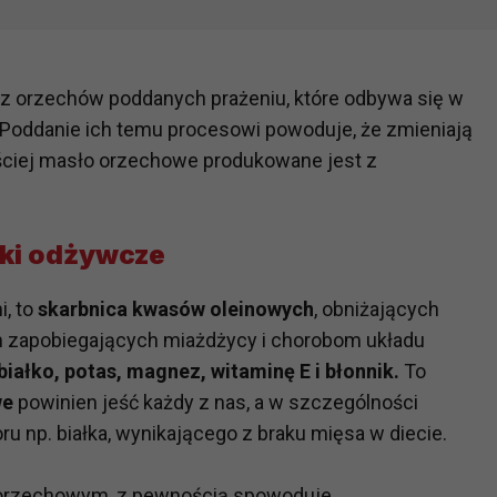
z orzechów poddanych prażeniu, które odbywa się w
Poddanie ich temu procesowi powoduje, że zmieniają
ęściej masło orzechowe produkowane jest z
iki odżywcze
, to
skarbnica kwasów oleinowych
, obniżających
m zapobiegających miażdżycy i chorobom układu
białko, potas, magnez, witaminę E i błonnik.
To
we
powinien jeść każdy z nas, a w szczególności
ru np. białka, wynikającego z braku mięsa w diecie.
orzechowym, z pewnością spowoduje