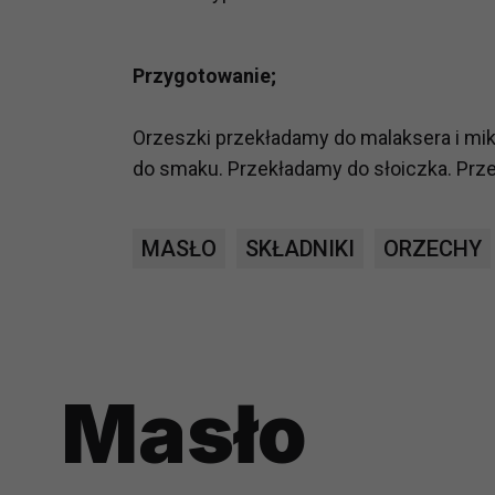
prawną dla pomiarów statystyczny
Przetwarzanie Twoich danych w c
Przygotowanie;
zgody.
Orzeszki przekładamy do malaksera i mik
do smaku. Przekładamy do słoiczka. Pr
MASŁO
SKŁADNIKI
ORZECHY
Masło