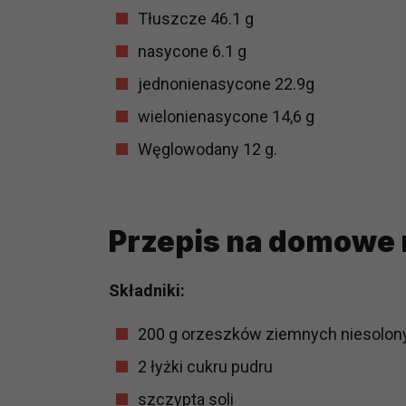
potrzebom
Tłuszcze 46.1 g
nasycone 6.1 g
Komu możemy przekazać dane
Zgodnie z obowiązującym prawe
jednonienasycone 22.9g
np. agencjom marketingowym, p
wielonienasycone 14,6 g
obowiązującego prawa np. sądy l
prawną. Pragniemy też wspomnieć
Węglowodany 12 g.
Zaufanych parterów.
Jakie masz prawa w stosunku 
Masz między innymi prawo do żąd
Przepis na domowe
także wycofać zgodę na przetwar
szczegółowo tutaj.
Składniki:
Jakie są podstawy prawne prz
200 g orzeszków ziemnych niesolon
Każde przetwarzanie Twoich dany
Podstawą prawną przetwarzania 
2 łyżki cukru pudru
analizowania ich i udoskonalani
szczypta soli
(tymi umowami są zazwyczaj regu