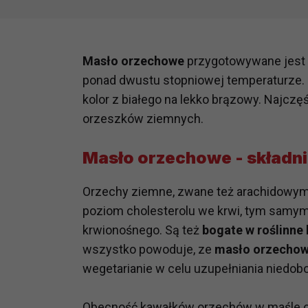
Masło orzechowe
przygotowywane jest 
ponad dwustu stopniowej temperaturze. 
kolor z białego na lekko brązowy. Najcz
orzeszków ziemnych.
Masło orzechowe - składn
Orzechy ziemne, zwane też arachidowymi
poziom cholesterolu we krwi, tym samy
krwionośnego. Są też
bogate w roślinne 
wszystko powoduje, ze
masło orzecho
wegetarianie w celu uzupełniania niedobo
Obecność kawałków orzechów w maśle 