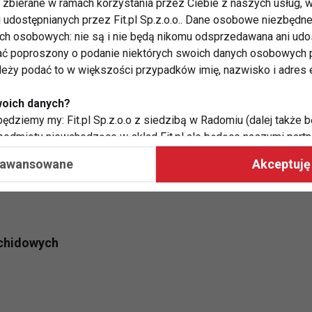
zbierane w ramach korzystania przez Ciebie z naszych usług, w
i udostępnianych przez Fit.pl Sp.z.o.o.. Dane osobowe niezbęd
ych osobowych: nie są i nie będą nikomu odsprzedawana ani udo
ć poproszony o podanie niektórych swoich danych osobowych p
 masła orzechowego unikać?
ależy podać to w większości przypadków imię, nazwisko i adres e
woich danych?
sięgać po to pozbawione cukru
. Prawdziwe masło
ędziemy my: Fit.pl Sp.z.o.o z siedzibą w Radomiu (dalej także b
e z przetartych orzechów oraz minimalnego dodatku
 podmioty niewchodzące w skład Fit.pl ale będące naszymi partne
 z prażonych, solonych orzechów nie powinny
współpraca ma na celu dostosowywanie reklam, które widzisz na
aawansowane
Akceptuję 
masło orzechowe zrobić samemu, używając orzechów
owanie bardziej pożądanym i wartościowym
 Twoje dane?
aby:
atykę, w tym tematykę ukazujących się tam materiałów do Twoic
achidowych
grodami,
two usług, w tym aby wykryć ewentualne boty, oszustwa czy na
e do Twoich potrzeb i zainteresowań,
alają nam udoskonalać nasze usługi i sprawić, że będą maksy