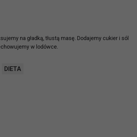
ch i marketingu własnego administratorów jest tzw. uzasadniony
elach marketingowych podmiotów trzecich będzie odbywać się 
sujemy na gładką, tłustą masę. Dodajemy cukier i sól
zechowujemy w lodówce.
DIETA