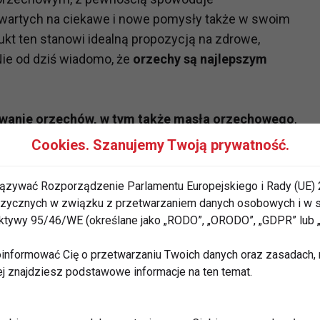
otwartych na ciekawe i nowe pomysły także w swoim
kt ten stanowi idealną propozycją na zdrowe,
Nie od dziś wiadomo, że
orzechy są najlepszym
ywanie orzechów, w tym także masła orzechowego
,
widocznie poprawi kondycję całego organizmu i
Cookies. Szanujemy Twoją prywatność.
y podkreślają, że wybierać należy masło orzechowe
. Uważa się, że orzechy pomagają zwalczać infekcje
ązywać Rozporządzenie Parlamentu Europejskiego i Rady (UE) 
ych naczyń krwionośnych i serca. Tak naprawdę,
 fizycznych w związku z przetwarzaniem danych osobowych i w
A udowodnili, że podjadanie masła orzechowego pięć
rektywy 95/46/WE (określane jako „RODO”, „ORODO”, „GDPR” lub
niżyć ryzyko wystąpienie zawału serca.
informować Cię o przetwarzaniu Twoich danych oraz zasadach, n
ej znajdziesz podstawowe informacje na ten temat.
do smarowania pieczywa czy tostów, stanowi smaczny
iastek, kremów, biszkoptów, czy krakersów, doskonale
i pikantnymi smakami.