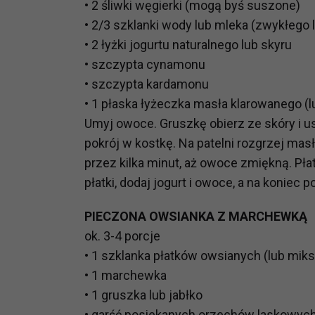
• 2 śliwki węgierki (mogą byś suszone)
potrzebom
• 2/3 szklanki wody lub mleka (zwykłego 
Komu możemy przekazać dane
• 2 łyżki jogurtu naturalnego lub skyru
Zgodnie z obowiązującym prawe
• szczypta cynamonu
np. agencjom marketingowym, p
• szczypta kardamonu
obowiązującego prawa np. sądy l
• 1 płaska łyżeczka masła klarowanego (
prawną. Pragniemy też wspomnieć
Umyj owoce. Gruszkę obierz ze skóry i u
Zaufanych parterów.
pokrój w kostkę. Na patelni rozgrzej mas
Jakie masz prawa w stosunku 
przez kilka minut, aż owoce zmiękną. Pła
Masz między innymi prawo do żąd
płatki, dodaj jogurt i owoce, a na konie
także wycofać zgodę na przetwar
szczegółowo tutaj.
PIECZONA OWSIANKA Z MARCHEWKĄ
ok. 3-4 porcje
Jakie są podstawy prawne prz
• 1 szklanka płatków owsianych (lub miks
Każde przetwarzanie Twoich dany
• 1 marchewka
Podstawą prawną przetwarzania 
• 1 gruszka lub jabłko
analizowania ich i udoskonalani
(tymi umowami są zazwyczaj regu
• garść posiekanych orzechów laskowych