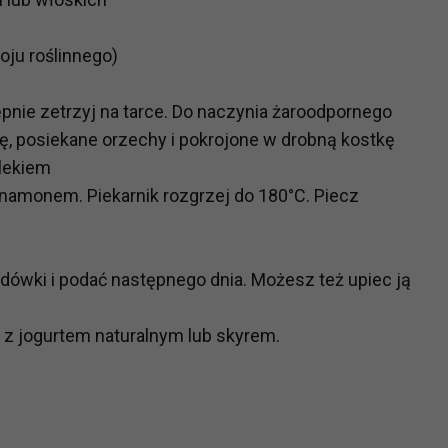
ch i marketingu własnego administratorów jest tzw. uzasadniony
elach marketingowych podmiotów trzecich będzie odbywać się 
poju roślinnego)
ępnie zetrzyj na tarce. Do naczynia żaroodpornego
kę, posiekane orzechy i pokrojone w drobną kostkę
mlekiem
namonem. Piekarnik rozgrzej do 180°C. Piecz
dówki i podać następnego dnia. Możesz też upiec ją
z jogurtem naturalnym lub skyrem.