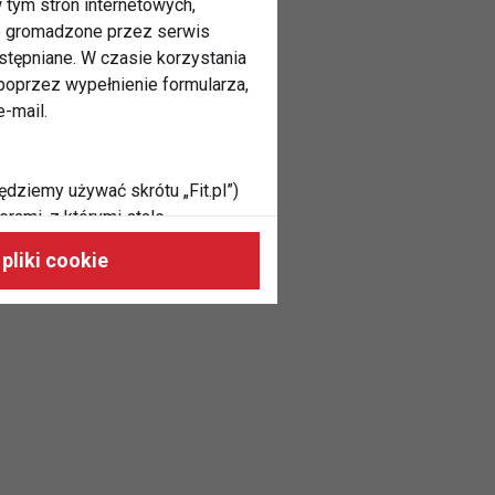
 tym stron internetowych,
ne gromadzone przez serwis
stępniane. W czasie korzystania
oprzez wypełnienie formularza,
-mail.
ędziemy używać skrótu „Fit.pl”)
rami, z którymi stale
 naszych stronach, do Twoich
pliki cookie
h zainteresowań oraz do
dużycia,
malnie odpowiadać Twoim