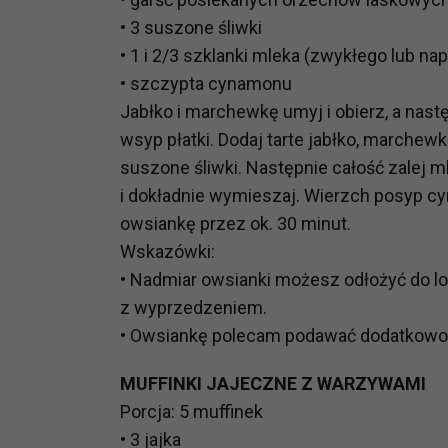
prawną dla pomiarów statystyczny
• 3 suszone śliwki
Przetwarzanie Twoich danych w c
• 1 i 2/3 szklanki mleka (zwykłego lub na
zgody.
• szczypta cynamonu
Jabłko i marchewkę umyj i obierz, a nast
wsyp płatki. Dodaj tarte jabłko, marchew
suszone śliwki. Następnie całość zalej 
i dokładnie wymieszaj. Wierzch posyp cy
owsiankę przez ok. 30 minut.
Wskazówki:
• Nadmiar owsianki możesz odłożyć do lo
z wyprzedzeniem.
• Owsiankę polecam podawać dodatkowo 
MUFFINKI JAJECZNE Z WARZYWAMI
Porcja: 5 muffinek
• 3 jajka