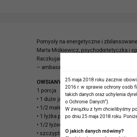
Pomysły na energetyczne i zbilansowane 
Marta Miśkiewicz, psychodietetyczka i spe
Raczkujac.pl
– ambasadorka kampanii „Jedz owoce i w
25 maja 2018 roku zacznie obowi
OWSIANY OMLET „SZARLOTKA”
2016 r. w sprawie ochrony osób
1 porcja
takich danych oraz uchylenia dy
• 1 duże jajko
o Ochronie Danych”).
• 1/2 małego jabłka
W związku z tym chcielibyśmy po
• 1 łyżka płatków owsianych (lub innych)
po dniu 25 maja 2018 roku. Poniż
• 1/2 łyżeczki oleju roślinnego
O jakich danych mówimy?
• szczypta cynamonu