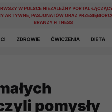
ERWSZY W POLSCE NIEZALEŻNY PORTAL ŁĄCZĄC
Y AKTYWNE, PASJONATÓW ORAZ PRZESIĘBIOR
BRANŻY FITNESS
RCI
ZDROWIE
ĆWICZENIA
DIETA
 małych
czyli pomysły