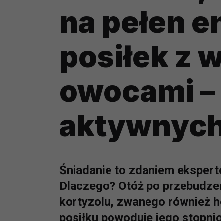
na pełen e
posiłek z 
owocami – 
aktywnych
Śniadanie to zdaniem ekspertó
Dlaczego? Otóż po przebudz
kortyzolu, zwanego również 
posiłku powoduje jego stopni