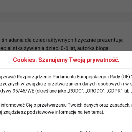
śniadania dla dzieci aktywnych fizycznie prezentuje
cjalistka żywienia dzieci 0-6 lat, autorka bloga
Cookies. Szanujemy Twoją prywatność.
arzywa – w nich największa moc się skrywa!”.
ązywać Rozporządzenie Parlamentu Europejskiego i Rady (UE) 
 fizycznych w związku z przetwarzaniem danych osobowych i w
rektywy 95/46/WE (określane jako „RODO”, „ORODO”, „GDPR” lub
informować Cię o przetwarzaniu Twoich danych oraz zasadach, n
ej znajdziesz podstawowe informacje na ten temat.