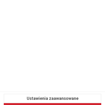
WSPÓŁPRACA
REDAKCJA
PRYWATNOŚĆ
Cookies
Powiadomienia
Newsletter
Fit.pl © 2026 Wszystkie prawa zastrzeżone.
Ustawienia zaawansowane
Pawelec.info