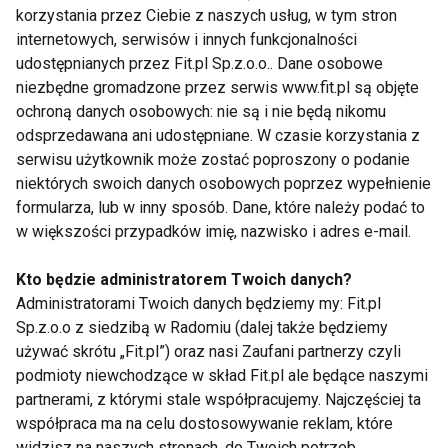
korzystania przez Ciebie z naszych usług, w tym stron
znaleźć się w
jesiennym menu?
internetowych, serwisów i innych funkcjonalności
udostępnianych przez Fit.pl Sp.z.o.o.. Dane osobowe
niezbędne gromadzone przez serwis www.fit.pl są objęte
ochroną danych osobowych: nie są i nie będą nikomu
odsprzedawana ani udostępniane. W czasie korzystania z
serwisu użytkownik może zostać poproszony o podanie
Jesienna dieta
Jesienne superfoods –
niektórych swoich danych osobowych poprzez wypełnienie
wspierająca
naturalne wsparcie
formularza, lub w inny sposób. Dane, które należy podać to
odporność – jakie
dla odporności
w większości przypadków imię, nazwisko i adres e-mail.
produkty włączyć do
jadłospisu?
Kto będzie administratorem Twoich danych?
Pokaż więcej
Administratorami Twoich danych będziemy my: Fit.pl
Sp.z.o.o z siedzibą w Radomiu (dalej także będziemy
używać skrótu „Fit.pl”) oraz nasi Zaufani partnerzy czyli
podmioty niewchodzące w skład Fit.pl ale będące naszymi
Zdrowe przepisy
partnerami, z którymi stale współpracujemy. Najczęściej ta
współpraca ma na celu dostosowywanie reklam, które
widzisz na naszych stronach, do Twoich potrzeb