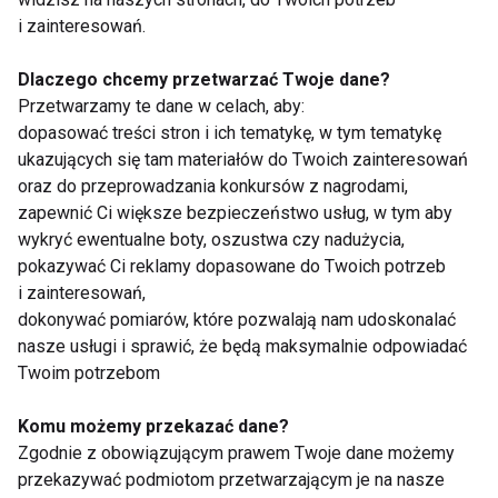
i zainteresowań.
Dlaczego chcemy przetwarzać Twoje dane?
Przetwarzamy te dane w celach, aby:
dopasować treści stron i ich tematykę, w tym tematykę
Mrożone jogurtowe
Chłodnik proteinowy z
ukazujących się tam materiałów do Twoich zainteresowań
batoniki z owocami –
pieczonych buraków i
oraz do przeprowadzania konkursów z nagrodami,
zdrowy deser bez
skyru – lekki obiad na
zapewnić Ci większe bezpieczeństwo usług, w tym aby
cukru, który
upalne dni
wykryć ewentualne boty, oszustwa czy nadużycia,
pokochasz tego lata
pokazywać Ci reklamy dopasowane do Twoich potrzeb
i zainteresowań,
dokonywać pomiarów, które pozwalają nam udoskonalać
nasze usługi i sprawić, że będą maksymalnie odpowiadać
Twoim potrzebom
7 kolacji do 400 kcal,
Pizza, kebab,
które sycą i pomagają
cheeseburger z
Komu możemy przekazać dane?
przetrwać letnie upały
kaszą? Zaskakujące
Zgodnie z obowiązującym prawem Twoje dane możemy
pomysły kulinarne
przekazywać podmiotom przetwarzającym je na nasze