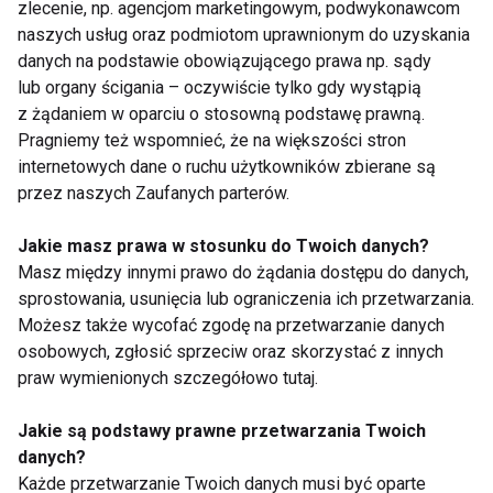
zlecenie, np. agencjom marketingowym, podwykonawcom
naszych usług oraz podmiotom uprawnionym do uzyskania
danych na podstawie obowiązującego prawa np. sądy
lub organy ścigania – oczywiście tylko gdy wystąpią
z żądaniem w oparciu o stosowną podstawę prawną.
Domowe pasty do
Nie tylko jagodzianki.
Pragniemy też wspomnieć, że na większości stron
pieczywa – 7
5 fit pomysłów na
internetowych dane o ruchu użytkowników zbierane są
zdrowych pomysłów
wykorzystanie sezonu
przez naszych Zaufanych parterów.
zamiast wędlin
na jagody
Jakie masz prawa w stosunku do Twoich danych?
Masz między innymi prawo do żądania dostępu do danych,
sprostowania, usunięcia lub ograniczenia ich przetwarzania.
Możesz także wycofać zgodę na przetwarzanie danych
osobowych, zgłosić sprzeciw oraz skorzystać z innych
praw wymienionych szczegółowo tutaj.
Przez żołądek do
Poczuj lato na talerzu.
serca? 3 proste
Menu na pierwszy
przepisy na Dzień
dzień lata
Jakie są podstawy prawne przetwarzania Twoich
Ojca, które
danych?
przygotujesz bez
Każde przetwarzanie Twoich danych musi być oparte