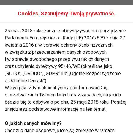
JESIENNA DIETA
ZDROWE PRZEPISY
Cookies. Szanujemy Twoją prywatność.
ZDJĘCIA
GALERIA
DIETA
25 maja 2018 roku zacznie obowiązywać Rozporządzenie
Parlamentu Europejskiego i Rady (UE) 2016/679 z dnia 27
kwietnia 2016 r. w sprawie ochrony osób fizycznych
w związku z przetwarzaniem danych osobowych
i w sprawie swobodnego przepływu takich danych
Jesienna dieta
oraz uchylenia dyrektywy 95/46/WE (określane jako
„RODO”, „ORODO”, „GDPR” lub „Ogólne Rozporządzenie
o Ochronie Danych”).
W związku z tym chcielibyśmy poinformować Cię
o przetwarzaniu Twoich danych oraz zasadach, na jakich
będzie się to odbywało po dniu 25 maja 2018 roku. Poniżej
znajdziesz podstawowe informacje na ten temat.
Kolory na jesiennym
Wzmacnianie
O jakich danych mówimy?
talerzu z dynią,
odporności dietą: jakie
Chodzi o dane osobowe, które są zbierane w ramach
papryką i burakami
składniki powinny