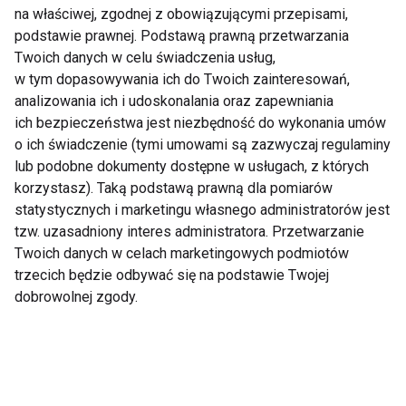
spędzania pół dnia w
Pokaż więcej
na właściwej, zgodnej z obowiązującymi przepisami,
kuchni
podstawie prawnej. Podstawą prawną przetwarzania
Twoich danych w celu świadczenia usług,
w tym dopasowywania ich do Twoich zainteresowań,
analizowania ich i udoskonalania oraz zapewniania
Nie przegap nowości ze
ich bezpieczeństwa jest niezbędność do wykonania umów
świata FIT!
o ich świadczenie (tymi umowami są zazwyczaj regulaminy
lub podobne dokumenty dostępne w usługach, z których
Zapisz się do naszego newslettera
korzystasz). Taką podstawą prawną dla pomiarów
statystycznych i marketingu własnego administratorów jest
tzw. uzasadniony interes administratora. Przetwarzanie
Twoich danych w celach marketingowych podmiotów
Wyrażam zgodę na otrzymywanie informacji
trzecich będzie odbywać się na podstawie Twojej
handlowej drogą elektroniczną na podany adres e-mail
dobrowolnej zgody.
przez FIT.PL. Więcej informacji znajdziesz w Polityce
Prywatności.
ZAPISZ SIĘ