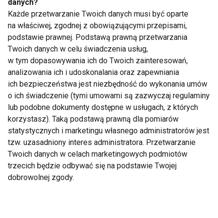
danych?
5 pomysłów na
Sposób żywienia w
Każde przetwarzanie Twoich danych musi być oparte
wysokobiałkowe
pierwszych latach
na właściwej, zgodnej z obowiązującymi przepisami,
posiłki po treningu dla
życia wpływa na
podstawie prawnej. Podstawą prawną przetwarzania
młodych sportowców
przyszłe zdrowie
Twoich danych w celu świadczenia usług,
w tym dopasowywania ich do Twoich zainteresowań,
analizowania ich i udoskonalania oraz zapewniania
ich bezpieczeństwa jest niezbędność do wykonania umów
o ich świadczenie (tymi umowami są zazwyczaj regulaminy
lub podobne dokumenty dostępne w usługach, z których
Co piąty polski uczeń
Żywieniowy dekalog
korzystasz). Taką podstawą prawną dla pomiarów
ma nadwagę!
ucznia
statystycznych i marketingu własnego administratorów jest
tzw. uzasadniony interes administratora. Przetwarzanie
Twoich danych w celach marketingowych podmiotów
trzecich będzie odbywać się na podstawie Twojej
dobrowolnej zgody.
Słodycze, fast foody,
Śniadanie nie musi