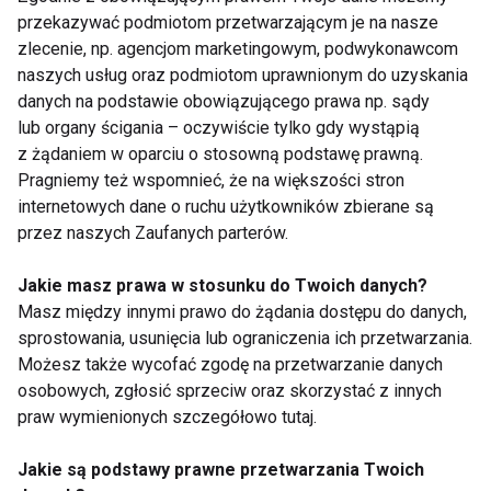
przekazywać podmiotom przetwarzającym je na nasze
zlecenie, np. agencjom marketingowym, podwykonawcom
naszych usług oraz podmiotom uprawnionym do uzyskania
danych na podstawie obowiązującego prawa np. sądy
Schudnąć do lata
Czym jest efekt jo- jo?
lub organy ścigania – oczywiście tylko gdy wystąpią
z żądaniem w oparciu o stosowną podstawę prawną.
Pragniemy też wspomnieć, że na większości stron
Pokaż więcej
internetowych dane o ruchu użytkowników zbierane są
przez naszych Zaufanych parterów.
Jakie masz prawa w stosunku do Twoich danych?
żywienie dzieci
Masz między innymi prawo do żądania dostępu do danych,
sprostowania, usunięcia lub ograniczenia ich przetwarzania.
Możesz także wycofać zgodę na przetwarzanie danych
osobowych, zgłosić sprzeciw oraz skorzystać z innych
praw wymienionych szczegółowo tutaj.
Jakie są podstawy prawne przetwarzania Twoich