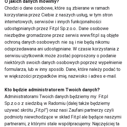
O jakich danych mówimy?
tego rodzinne spacery i zabawy staną się dla Was
Chodzi o dane osobowe, które są zbierane w ramach
rodzinną tradycją, Twoje dziecko z pewnością nie
korzystania przez Ciebie z naszych usług, w tym stron
będzie miało problemów z wagą. Będzie za to
internetowych, serwisów i innych funkcjonalności
żwawe, wesołe i pełne energii!
udostępnianych przez Fit.pl Sp.z.o.o.. Dane osobowe
niezbędne gromadzone przez serwis www.fit.pl są objęte
ochroną danych osobowych: nie są i nie będą nikomu
www.dziecko.fit.pl
odsprzedawana ani udostępniane. W czasie korzystania z
serwisu użytkownik może zostać poproszony o podanie
niektórych swoich danych osobowych poprzez wypełnienie
formularza, lub w inny sposób. Dane, które należy podać to
w większości przypadków imię, nazwisko i adres e-mail.
ZDROWE NAWYKI ŻYWIENIOWE
Kto będzie administratorem Twoich danych?
ŻYWIENIE DZIECI
DIETA DZIECKA
Administratorami Twoich danych będziemy my: Fit.pl
Sp.z.o.o z siedzibą w Radomiu (dalej także będziemy
ŻYWIENIE DZIECKA
OTYŁOŚĆ WŚRÓD DZIECI
używać skrótu „Fit.pl”) oraz nasi Zaufani partnerzy czyli
podmioty niewchodzące w skład Fit.pl ale będące naszymi
ZDROWE ODŻYWIANIE DZIECI
DZIECKO
partnerami, z którymi stale współpracujemy. Najczęściej ta