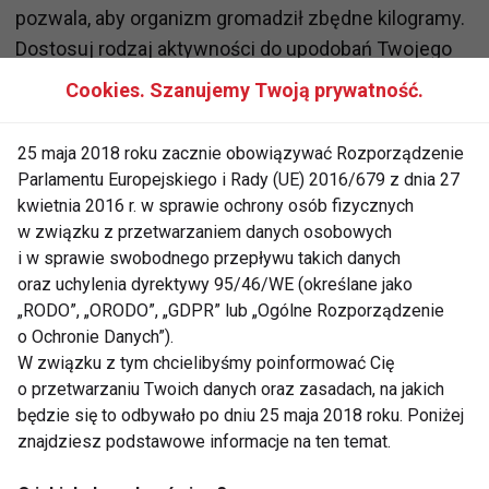
pozwala, aby organizm gromadził zbędne kilogramy.
Dostosuj rodzaj aktywności do upodobań Twojego
dziecka, najlepiej wspólnie wypróbujcie kilka
Cookies. Szanujemy Twoją prywatność.
dyscyplin. Na pewno znajdziecie coś, co w końcu
zainteresuje Wasze dziecko. Pamiętaj, aby na
25 maja 2018 roku zacznie obowiązywać Rozporządzenie
początku ćwiczenia nadmiernie nie obciążały kolan,
Parlamentu Europejskiego i Rady (UE) 2016/679 z dnia 27
bioder i kręgosłupa, a intensywność ćwiczeń była
kwietnia 2016 r. w sprawie ochrony osób fizycznych
stopniowo zwiększana.
w związku z przetwarzaniem danych osobowych
i w sprawie swobodnego przepływu takich danych
oraz uchylenia dyrektywy 95/46/WE (określane jako
Jako odpowiedzialny za swoją pociechę rodzic, od
„RODO”, „ORODO”, „GDPR” lub „Ogólne Rozporządzenie
najmłodszych lat powinieneś wypracowywać w
o Ochronie Danych”).
dziecku odpowiednie zwyczaje żywieniowe.
W związku z tym chcielibyśmy poinformować Cię
Wyeliminuj z jego jadłospisu fastfoody i niezdrowe
o przetwarzaniu Twoich danych oraz zasadach, na jakich
przekąski, napoje gazowane oraz słodycze. Posiłki
będzie się to odbywało po dniu 25 maja 2018 roku. Poniżej
znajdziesz podstawowe informacje na ten temat.
jak najczęściej spożywajcie wspólnie, bawcie się w
przygotowywanie ich i piękne przystrajanie. Jeśli do