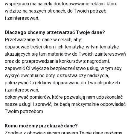
współpraca ma na celu dostosowywanie reklam, które
widzisz na naszych stronach, do Twoich potrzeb
i zainteresowań.
Zdrowe nawyki
Dlaczego chcemy przetwarzać Twoje dane?
Przetwarzamy te dane w celach, aby:
żywieniowe
dopasować treści stron i ich tematykę, w tym tematykę
ukazujących się tam materiałów do Twoich zainteresowań
oraz do przeprowadzania konkursów z nagrodami,
zapewnić Ci większe bezpieczeństwo usług, w tym aby
wykryć ewentualne boty, oszustwa czy nadużycia,
pokazywać Ci reklamy dopasowane do Twoich potrzeb
i zainteresowań,
dokonywać pomiarów, które pozwalają nam udoskonalać
Drugie śniadanie dla
Co trzeci uczeń
nasze usługi i sprawić, że będą maksymalnie odpowiadać
dziecka do szkoły -
wychodzi z domu bez
Twoim potrzebom
przepisy
śniadania!
Komu możemy przekazać dane?
Zgodnie z obowiązującym prawem Twoje dane możemy