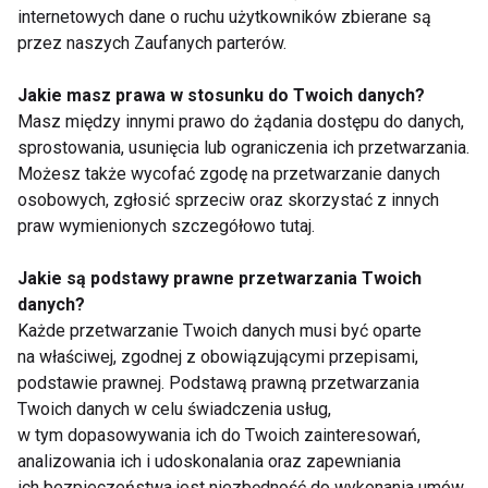
jeśli chcemy, aby maluch mógł próbować nowych
internetowych dane o ruchu użytkowników zbierane są
smaków w święta, dania powinny być przygotowane
przez naszych Zaufanych parterów.
specjalnie z myślą o nim. Przede wszystkim
Jakie masz prawa w stosunku do Twoich danych?
powinny zawierać produkty wysokiej jakości,
Masz między innymi prawo do żądania dostępu do danych,
bezpieczne i ze znajomego źródła, a także
sprostowania, usunięcia lub ograniczenia ich przetwarzania.
przygotowane bez dodatku soli i cukru. Należy
Możesz także wycofać zgodę na przetwarzanie danych
zwrócić uwagę również na formę podania niektórych
osobowych, zgłosić sprzeciw oraz skorzystać z innych
produktów – lepiej unikać dużych kawałków
praw wymienionych szczegółowo tutaj.
orzechów w daniach, ponieważ zwiększają ryzyko
Jakie są podstawy prawne przetwarzania Twoich
zadławienia.
danych?
Każde przetwarzanie Twoich danych musi być oparte
Niezbędne dla prawidłowego rozwoju roczniaka są
na właściwej, zgodnej z obowiązującymi przepisami,
ryby (zwłaszcza morskie), które dostarczają białka,
podstawie prawnej. Podstawą prawną przetwarzania
wielonienasyconych kwasów tłuszczowych (np.
Twoich danych w celu świadczenia usług,
DHA) i witaminy D. Święta to dobry czas, aby
w tym dopasowywania ich do Twoich zainteresowań,
maluchowi podać potrawy z nich przyrządzone, ale
analizowania ich i udoskonalania oraz zapewniania
można podawać je tylko wtedy, gdy mamy pewność,
ich bezpieczeństwa jest niezbędność do wykonania umów