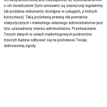
o ich świadczenie (tymi umowami są zazwyczaj regulaminy
że ich jakość jest sprawdzona. Muszą one także
lub podobne dokumenty dostępne w usługach, z których
pochodzić ze sprawdzonego źródła i być poddane
korzystasz). Taką podstawą prawną dla pomiarów
odpowiedniej obróbce termicznej – najlepiej
statystycznych i marketingu własnego administratorów jest
pieczeniu lub gotowaniu. Nie wolno natomiast
tzw. uzasadniony interes administratora. Przetwarzanie
podawać dziecku ryb wędzonych, smażonych w
Twoich danych w celach marketingowych podmiotów
głębokim tłuszczu czy marynowanych, surowych
trzecich będzie odbywać się na podstawie Twojej
dobrowolnej zgody.
śledzi o bardzo wysokiej zawartości soli, często
dodatkowo podawanych w dużej ilości
ciężkostrawnego oleju, octu czy też pod
śmietanową pierzynką. Nie wskazany jest także
karp, który zawiera wiele ości potencjalnie
niebezpiecznych dla malucha – powinno się go
zastąpić filetami, np. z dorsza czy z łososia. Nie
każdy maluch jednak lubi ryby - dzieciom, które
jedzą sporadycznie morskie ryby powinno się
uzupełniać dietę o witaminę D zgodnie z zaleceniami