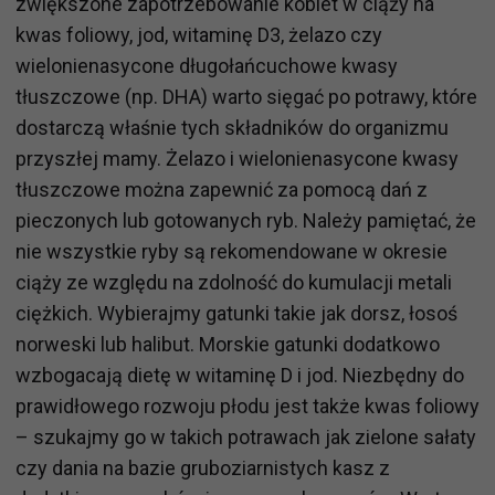
zwiększone zapotrzebowanie kobiet w ciąży na
kwas foliowy, jod, witaminę D3, żelazo czy
wielonienasycone długołańcuchowe kwasy
tłuszczowe (np. DHA) warto sięgać po potrawy, które
dostarczą właśnie tych składników do organizmu
przyszłej mamy. Żelazo i wielonienasycone kwasy
tłuszczowe można zapewnić za pomocą dań z
pieczonych lub gotowanych ryb. Należy pamiętać, że
nie wszystkie ryby są rekomendowane w okresie
ciąży ze względu na zdolność do kumulacji metali
ciężkich. Wybierajmy gatunki takie jak dorsz, łosoś
norweski lub halibut. Morskie gatunki dodatkowo
wzbogacają dietę w witaminę D i jod. Niezbędny do
prawidłowego rozwoju płodu jest także kwas foliowy
– szukajmy go w takich potrawach jak zielone sałaty
czy dania na bazie gruboziarnistych kasz z