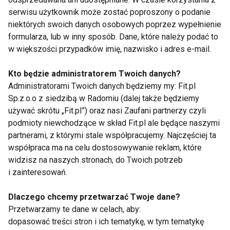
warzyw, bo ich smak jest trudniej akceptowany niż
serwisu użytkownik może zostać poproszony o podanie
niektórych swoich danych osobowych poprzez wypełnienie
np. owoce, które są słodsze. Na początek lepiej
formularza, lub w inny sposób. Dane, które należy podać to
wybrać miękkie zielone warzywa, np. zmiksowane
w większości przypadków imię, nazwisko i adres e-mail.
brokuły, a następnie można podawać inne warzywa
jak marchewka, kalarepa, pietruszka, ziemniaki –
Kto będzie administratorem Twoich danych?
tutaj dobrym rozwiązaniem mogą być dania z
Administratorami Twoich danych będziemy my: Fit.pl
oznaczeniem wieku na opakowaniu np. po 4,5
Sp.z.o.o z siedzibą w Radomiu (dalej także będziemy
używać skrótu „Fit.pl”) oraz nasi Zaufani partnerzy czyli
miesiącu.
podmioty niewchodzące w skład Fit.pl ale będące naszymi
partnerami, z którymi stale współpracujemy. Najczęściej ta
Według najnowszych zasad żywienia niemowląt nie
współpraca ma na celu dostosowywanie reklam, które
ma znaczenia, w jakiej kolejności wprowadzamy
widzisz na naszych stronach, do Twoich potrzeb
produkty w trakcie rozszerzania diety, najważniejsza
i zainteresowań.
jest ich konsystencja, która powinna być
dopasowana do wieku i umiejętności niemowlęcia
Dlaczego chcemy przetwarzać Twoje dane?
związanych z przyjmowaniem pokarmu. Niezbędne
Przetwarzamy te dane w celach, aby:
dopasować treści stron i ich tematykę, w tym tematykę
dla uzupełnienia diety maluchów są produkty bogate