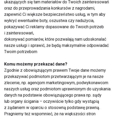
ukazujących się tam materiałów do Twoich zainteresowań
w żelazo takie jak mięso, jaja oraz ryby – co istotne,
oraz do przeprowadzania konkursów z nagrodami,
jeśli okres świąteczny wypada na początek procesu
zapewnić Ci większe bezpieczeństwo usług, w tym aby
rozszerzania diety, nie należy go przyspieszać i
wykryć ewentualne boty, oszustwa czy nadużycia,
rezygnować z zalecanego schematu na rzecz
pokazywać Ci reklamy dopasowane do Twoich potrzeb
świątecznych przysmaków! Zbyt szybkie
i zainteresowań,
dokonywać pomiarów, które pozwalają nam udoskonalać
wprowadzenie produktów, przyrządzonych w
nasze usługi i sprawić, że będą maksymalnie odpowiadać
niewłaściwy sposób może skutkować
Twoim potrzebom
dolegliwościami ze strony układu pokarmowego
malucha. Z pewnością nie powinniśmy też
Komu możemy przekazać dane?
rozszerzać diety produktami, które są smażone,
Zgodnie z obowiązującym prawem Twoje dane możemy
ciężkostrawne, z zawartością soli czy cukru.
przekazywać podmiotom przetwarzającym je na nasze
zlecenie, np. agencjom marketingowym, podwykonawcom
Nawet w okresie świątecznym warto także
naszych usług oraz podmiotom uprawnionym do uzyskania
danych na podstawie obowiązującego prawa np. sądy
pamiętać, że potrawy na wigilijnym stole, robione z
lub organy ścigania – oczywiście tylko gdy wystąpią
myślą o dorosłych, nie są odpowiednie dla tych
z żądaniem w oparciu o stosowną podstawę prawną.
najmłodszych którzy ukończyli 1. rok życia. Dlatego
Pragniemy też wspomnieć, że na większości stron