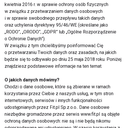
kwietnia 2016 r. w sprawie ochrony osób fizycznych
dodaje ekspertka.
w związku z przetwarzaniem danych osobowych
i w sprawie swobodnego przepływu takich danych
Rozszerzanie diety i menu juniora –
oraz uchylenia dyrektywy 95/46/WE (określane jako
święta okazją do poznawania nowych
„RODO”, „ORODO”, „GDPR” lub „Ogólne Rozporządzenie
smaków
o Ochronie Danych”).
W związku z tym chcielibyśmy poinformować Cię
Podstawą diety niemowlęcia do przez pierwszy rok
o przetwarzaniu Twoich danych oraz zasadach, na jakich
życia jest mleko mamy lub mleko modyfikowane.
będzie się to odbywało po dniu 25 maja 2018 roku. Poniżej
Wprowadzanie produktów uzupełniających
znajdziesz podstawowe informacje na ten temat.
rekomenduje się rozpocząć (przy jednoczesnym
karmieniu piersią lub mlekiem modyfikowanym)
O jakich danych mówimy?
pomiędzy 17., a 26. tygodniem życia dziecka.
Chodzi o dane osobowe, które są zbierane w ramach
korzystania przez Ciebie z naszych usług, w tym stron
Moment rozszerzania diety powinien być zawsze
internetowych, serwisów i innych funkcjonalności
dopasowany do niemowlęcia, dlatego eksperci
udostępnianych przez Fit.pl Sp.z.o.o.. Dane osobowe
podają tak szeroki zakres na rozpoczęcie
niezbędne gromadzone przez serwis www.fit.pl są objęte
rozszerzania menu malucha. Nowe pokarmy należy
ochroną danych osobowych: nie są i nie będą nikomu
podawać stopniowo i bez pośpiechu, zaczynając od
odsprzedawana ani udostępniane. W czasie korzystania z