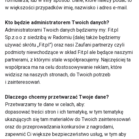
formularza, lub w inny sposób. Dane, które należy podać to
pływanie czy aqua aerobik, ponieważ w wodzie
w większości przypadków imię, nazwisko i adres e-mail.
basenów, akwenów publicznych występują bakterie,
które mogą wywołać zapalenie piersi jak i dróg
Kto będzie administratorem Twoich danych?
rodnych. Polecane są spacery,
nordic walking
,
Administratorami Twoich danych będziemy my: Fit.pl
pilates (jeśli nie występuje rozstęp mięśnia prostego
Sp.z.o.o z siedzibą w Radomiu (dalej także będziemy
brzucha), a przede wszystkim zajęcia stworzone
używać skrótu „Fit.pl”) oraz nasi Zaufani partnerzy czyli
podmioty niewchodzące w skład Fit.pl ale będące naszymi
specjalnie dla kobiet po ciąży.
partnerami, z którymi stale współpracujemy. Najczęściej ta
współpraca ma na celu dostosowywanie reklam, które
Obecnie wiele ośrodków fitness proponuje dwie
widzisz na naszych stronach, do Twoich potrzeb
formy zajęć:
tylko dla młodych Mam
i
wspólne
i zainteresowań.
ćwiczenia Mam z dzieckiem
. Wybierając zajęcia
fitness z maluszkiem można nauczyć się jak
Dlaczego chcemy przetwarzać Twoje dane?
Przetwarzamy te dane w celach, aby:
podczas własnego treningu można stymulować
dopasować treści stron i ich tematykę, w tym tematykę
także rozwój swojego maleństwa. Taka forma zajęć
ukazujących się tam materiałów do Twoich zainteresowań
jest bardzo dobra dla
kobiet
, które nie mają okazji
oraz do przeprowadzania konkursów z nagrodami,
zostawić dziecka pod opieką innych i same
zapewnić Ci większe bezpieczeństwo usług, w tym aby