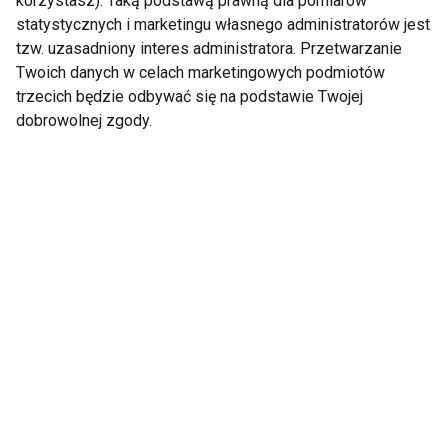
korzystasz). Taką podstawą prawną dla pomiarów
statystycznych i marketingu własnego administratorów jest
tzw. uzasadniony interes administratora. Przetwarzanie
Twoich danych w celach marketingowych podmiotów
trzecich będzie odbywać się na podstawie Twojej
Polacy nie chcą być
Czy można obniżyć
dobrowolnej zgody.
pasywni w weekendy.
cholesterol dzięki
Coraz aktywniej
aktywności fizycznej?
spędzamy czas wolny
Aktywność fizyczna
Prezentownik last
istotnym elementem
minute. Co kupić
profilaktyki chorób
aktywnym pod
serca
choinkę?
Pokaż więcej