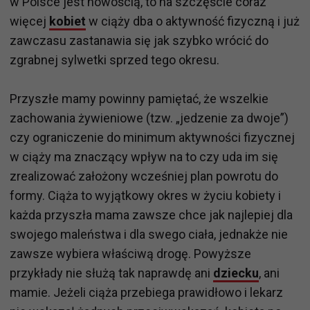
w Polsce jest nowością, to na szczęście coraz
więcej
kobiet
w ciąży dba o aktywność fizyczną i już
zawczasu zastanawia się jak szybko wrócić do
zgrabnej sylwetki sprzed tego okresu.
Przyszłe mamy powinny pamiętać, że wszelkie
zachowania żywieniowe (tzw. „jedzenie za dwoje”)
czy ograniczenie do minimum aktywności fizycznej
w ciąży ma znaczący wpływ na to czy uda im się
zrealizować założony wcześniej plan powrotu do
formy. Ciąża to wyjątkowy okres w życiu kobiety i
każda przyszła mama zawsze chce jak najlepiej dla
swojego maleństwa i dla swego ciała, jednakże nie
zawsze wybiera właściwą drogę. Powyższe
przykłady nie służą tak naprawdę ani
dziecku
, ani
mamie. Jeżeli ciąża przebiega prawidłowo i lekarz