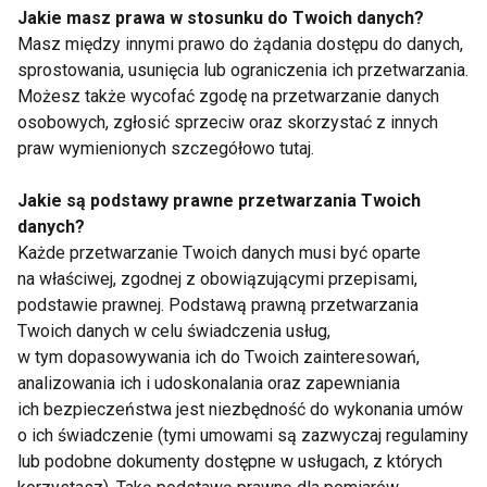
Jakie masz prawa w stosunku do Twoich danych?
Masz między innymi prawo do żądania dostępu do danych,
sprostowania, usunięcia lub ograniczenia ich przetwarzania.
Możesz także wycofać zgodę na przetwarzanie danych
AKTYWNI
CIĄŻA
AKTYWNA MAMA
osobowych, zgłosić sprzeciw oraz skorzystać z innych
praw wymienionych szczegółowo tutaj.
ZDROWA CIĄŻĄ
ĆWICZENIA PO CIĄŻY
Jakie są podstawy prawne przetwarzania Twoich
ĆWICZENIA W CIĄŻY
danych?
Każde przetwarzanie Twoich danych musi być oparte
POWRÓT DO FORMY PO CIĄŻY
DZIECKO
na właściwej, zgodnej z obowiązującymi przepisami,
podstawie prawnej. Podstawą prawną przetwarzania
Twoich danych w celu świadczenia usług,
w tym dopasowywania ich do Twoich zainteresowań,
analizowania ich i udoskonalania oraz zapewniania
Aktywni
ich bezpieczeństwa jest niezbędność do wykonania umów
o ich świadczenie (tymi umowami są zazwyczaj regulaminy
lub podobne dokumenty dostępne w usługach, z których