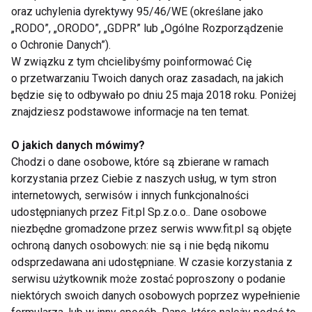
i możliwości ćwiczącej.
Trening po porodzie
oraz uchylenia dyrektywy 95/46/WE (określane jako
powinien być prowadzony w tempie umiarkowanym,
„RODO”, „ORODO”, „GDPR” lub „Ogólne Rozporządzenie
zawierać statyczne ćwiczenia wzmacniające, w tym
o Ochronie Danych”).
ćwiczenia wzmacniające rdzeń ciała, mięśnie dna
W związku z tym chcielibyśmy poinformować Cię
o przetwarzaniu Twoich danych oraz zasadach, na jakich
miednicy i ich synergistów. Aktywność po porodzie
będzie się to odbywało po dniu 25 maja 2018 roku. Poniżej
to również trening prawidłowej postawy,
znajdziesz podstawowe informacje na ten temat.
zapobiegający wadom i dolegliwościom bólowym
kręgosłupa
.
O jakich danych mówimy?
Chodzi o dane osobowe, które są zbierane w ramach
Kobieta karmiąca powinna nakarmić
dziecko
przed
korzystania przez Ciebie z naszych usług, w tym stron
internetowych, serwisów i innych funkcjonalności
treningiem, ponieważ do 1,5 godziny po wysiłku
udostępnianych przez Fit.pl Sp.z.o.o.. Dane osobowe
może utrzymywać się stężenie kwasu mlekowego w
niezbędne gromadzone przez serwis www.fit.pl są objęte
mleku i może ono dziecku nie smakować. Nie
ochroną danych osobowych: nie są i nie będą nikomu
powinna też podejmować się wykonywania
odsprzedawana ani udostępniane. W czasie korzystania z
treningów fizycznych o dużej intensywności,
serwisu użytkownik może zostać poproszony o podanie
ponieważ może stracić pokarm. Odradza się też
niektórych swoich danych osobowych poprzez wypełnienie