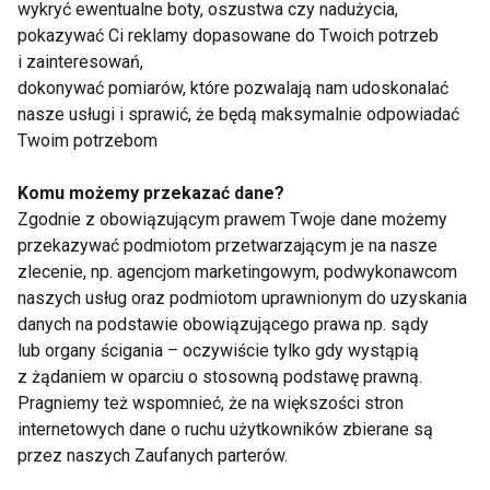
poćwiczyć. Tylko zajęcia prowadzone przez
wykryć ewentualne boty, oszustwa czy nadużycia,
wykwalifikowaną osobę zapewniają bezpieczny i
pokazywać Ci reklamy dopasowane do Twoich potrzeb
i zainteresowań,
efektywny powrót do formy po porodzie.
dokonywać pomiarów, które pozwalają nam udoskonalać
nasze usługi i sprawić, że będą maksymalnie odpowiadać
Dlatego nie zwlekaj – zatroszcz się o swoją
Twoim potrzebom
aktywność fizyczną, niezależnie od tego czy jesteś
przed, w trakcie czy po ciąży. Wysiłek włożony dziś
Komu możemy przekazać dane?
na pewno zaprocentuje świetną formą i sylwetką dla
Zgodnie z obowiązującym prawem Twoje dane możemy
przekazywać podmiotom przetwarzającym je na nasze
Ciebie oraz zdrowym rozwojem Twojego maleństwa
zlecenie, np. agencjom marketingowym, podwykonawcom
w przyszłości. Zachęcamy do regularnego treningu!
naszych usług oraz podmiotom uprawnionym do uzyskania
danych na podstawie obowiązującego prawa np. sądy
Aneta Bar, Specjalista działu FitMama w
lub organy ścigania – oczywiście tylko gdy wystąpią
z żądaniem w oparciu o stosowną podstawę prawną.
Pragniemy też wspomnieć, że na większości stron
internetowych dane o ruchu użytkowników zbierane są
przez naszych Zaufanych parterów.
www.dziecko.fit.pl