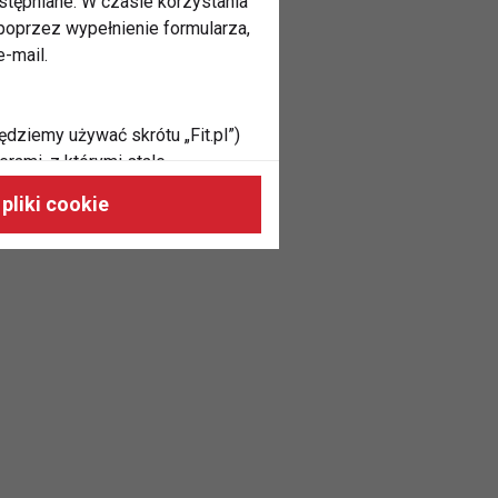
stępniane. W czasie korzystania
oprzez wypełnienie formularza,
-mail.
ędziemy używać skrótu „Fit.pl”)
rami, z którymi stale
 naszych stronach, do Twoich
pliki cookie
h zainteresowań oraz do
dużycia,
malnie odpowiadać Twoim