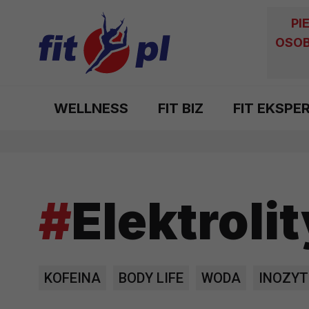
PI
OSOB
WELLNESS
FIT BIZ
FIT EKSPE
#
Elektrolit
KOFEINA
BODY LIFE
WODA
INOZYT