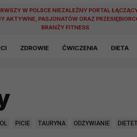
ERWSZY W POLSCE NIEZALEŻNY PORTAL ŁĄCZĄC
Y AKTYWNE, PASJONATÓW ORAZ PRZESIĘBIOR
BRANŻY FITNESS
RCI
ZDROWIE
ĆWICZENIA
DIETA
y
OL
PICIE
TAURYNA
ODŻYWIANIE
DIETE