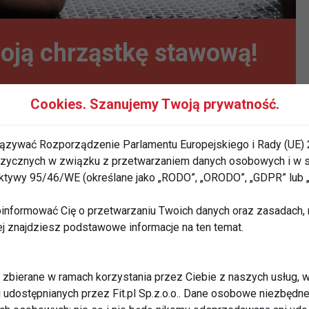
woją chrząstkę stawową!
Cookies. Szanujemy Twoją prywatność.
ązywać Rozporządzenie Parlamentu Europejskiego i Rady (UE) 
 fizycznych w związku z przetwarzaniem danych osobowych i w
rektywy 95/46/WE (określane jako „RODO”, „ORODO”, „GDPR” lub
informować Cię o przetwarzaniu Twoich danych oraz zasadach, n
ej znajdziesz podstawowe informacje na ten temat.
zbierane w ramach korzystania przez Ciebie z naszych usług, w
Pij mądrze!
i udostępnianych przez Fit.pl Sp.z.o.o.. Dane osobowe niezbęd