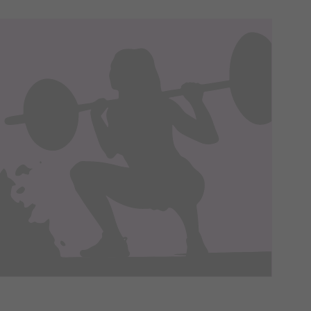
 je na nasze zlecenie,
zyskania danych na podstawie
m w oparciu o stosowną podstawę
ików zbierane są przez naszych
nia ich przetwarzania. Możesz
innych praw wymienionych
episami, podstawie prawnej.
 ich do Twoich zainteresowań,
onania umów o ich świadczenie
 korzystasz). Taką podstawą
 interes administratora.
na podstawie Twojej dobrowolnej