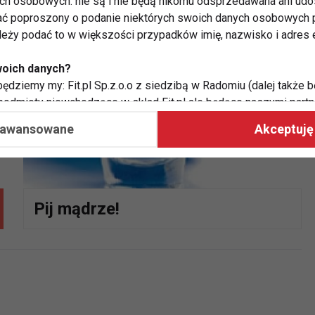
ych osobowych: nie są i nie będą nikomu odsprzedawana ani udo
ć poproszony o podanie niektórych swoich danych osobowych p
ależy podać to w większości przypadków imię, nazwisko i adres e
woich danych?
ędziemy my: Fit.pl Sp.z.o.o z siedzibą w Radomiu (dalej także b
 podmioty niewchodzące w skład Fit.pl ale będące naszymi partne
współpraca ma na celu dostosowywanie reklam, które widzisz na
aawansowane
Akceptuję 
 Twoje dane?
aby:
atykę, w tym tematykę ukazujących się tam materiałów do Twoic
Pij mądrze!
grodami,
two usług, w tym aby wykryć ewentualne boty, oszustwa czy na
e do Twoich potrzeb i zainteresowań,
alają nam udoskonalać nasze usługi i sprawić, że będą maksy