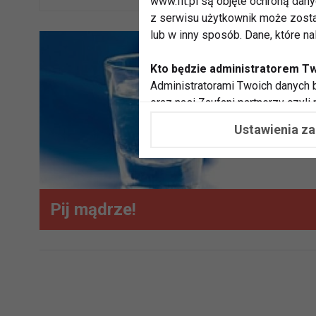
www.fit.pl są objęte ochroną dan
z serwisu użytkownik może zosta
lub w inny sposób. Dane, które n
Kto będzie administratorem T
Administratorami Twoich danych b
oraz nasi Zaufani partnerzy czyli
współpracujemy. Najczęściej ta 
Ustawienia z
potrzeb i zainteresowań.
Dlaczego chcemy przetwarzać
Przetwarzamy te dane w celach, 
dopasować treści stron i ich tem
Pij mądrze!
przeprowadzania konkursów z na
zapewnić Ci większe bezpieczeńs
pokazywać Ci reklamy dopasowan
dokonywać pomiarów, które pozw
potrzebom