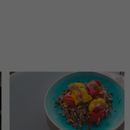
ch i marketingu własnego administratorów jest tzw. uzasadniony
elach marketingowych podmiotów trzecich będzie odbywać się 