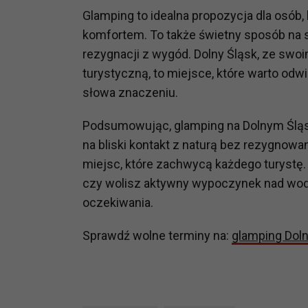
potrzebom
Glamping to idealna propozycja dla osób,
komfortem. To także świetny sposób na s
Komu możemy przekazać dane
rezygnacji z wygód. Dolny Śląsk, ze swo
Zgodnie z obowiązującym prawe
turystyczną, to miejsce, które warto od
np. agencjom marketingowym, p
obowiązującego prawa np. sądy l
słowa znaczeniu.
prawną. Pragniemy też wspomnieć
Zaufanych parterów.
Podsumowując, glamping na Dolnym Śląs
na bliski kontakt z naturą bez rezygnowani
Jakie masz prawa w stosunku 
miejsc, które zachwycą każdego turystę.
Masz między innymi prawo do żąd
czy wolisz aktywny wypoczynek nad wodą
także wycofać zgodę na przetwar
oczekiwania.
szczegółowo tutaj.
Sprawdź wolne terminy na:
glamping Doln
Jakie są podstawy prawne prz
Każde przetwarzanie Twoich dany
Podstawą prawną przetwarzania 
analizowania ich i udoskonalani
(tymi umowami są zazwyczaj regu