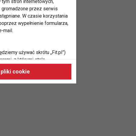
 tym stron internetowych,
ne gromadzone przez serwis
stępniane. W czasie korzystania
oprzez wypełnienie formularza,
-mail.
ędziemy używać skrótu „Fit.pl”)
rami, z którymi stale
 naszych stronach, do Twoich
pliki cookie
h zainteresowań oraz do
dużycia,
malnie odpowiadać Twoim