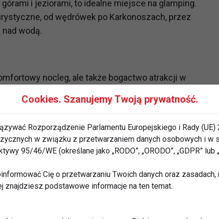
 górami i jeziorami, to idealne miejsce na glamping.
turystyczne, od wędrówek po Karkonoszach, przez
s nad wodą.
omfortowy nocleg, ale także bogactwo atrakcji w
dwiedzić podczas pobytu.
Cookies. Szanujemy Twoją prywatność.
ązywać Rozporządzenie Parlamentu Europejskiego i Rady (UE) 
ce, położony w Wałbrzychu. Zamek Książ to miejsce
 fizycznych w związku z przetwarzaniem danych osobowych i w
rektywy 95/46/WE (określane jako „RODO”, „ORODO”, „GDPR” lub
e to prawdziwa podróż w czasie. W okolicznych lasach
lowniczych szlakach turystycznych.
informować Cię o przetwarzaniu Twoich danych oraz zasadach, n
ej znajdziesz podstawowe informacje na ten temat.
achwyca swoją architekturą, kulturą i klimatem.