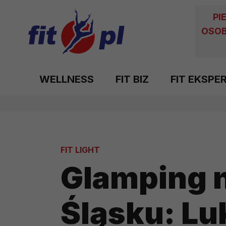
PI
OSOB
WELLNESS
FIT BIZ
FIT EKSPE
FIT LIGHT
Glamping 
Śląsku: Lu