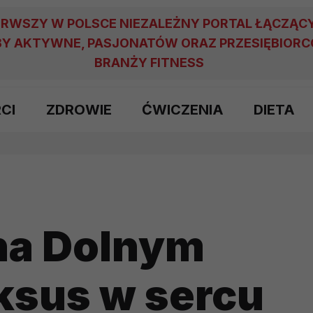
ERWSZY W POLSCE NIEZALEŻNY PORTAL ŁĄCZĄC
Y AKTYWNE, PASJONATÓW ORAZ PRZESIĘBIOR
BRANŻY FITNESS
RCI
ZDROWIE
ĆWICZENIA
DIETA
na Dolnym
ksus w sercu