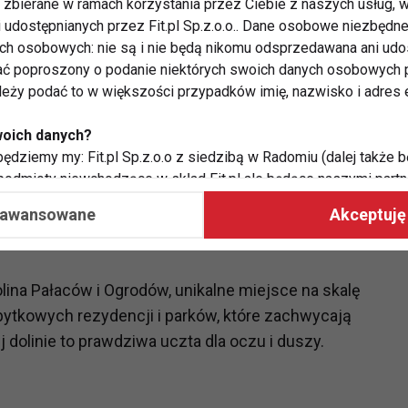
zbierane w ramach korzystania przez Ciebie z naszych usług, w
ne muzea to tylko niektóre z atrakcji, które czekają
i udostępnianych przez Fit.pl Sp.z.o.o.. Dane osobowe niezbęd
zania warto odpocząć w jednej z wielu klimatycznych
ych osobowych: nie są i nie będą nikomu odsprzedawana ani udo
ć poproszony o podanie niektórych swoich danych osobowych p
ależy podać to w większości przypadków imię, nazwisko i adres e
woich danych?
Szlak na Śnieżkę, najwyższy szczyt Karkonoszy, to
ędziemy my: Fit.pl Sp.z.o.o z siedzibą w Radomiu (dalej także b
 turysty. Warto także odwiedzić Wodospad
 podmioty niewchodzące w skład Fit.pl ale będące naszymi partne
współpraca ma na celu dostosowywanie reklam, które widzisz na
rują malownicze widoki i liczne atrakcje.
aawansowane
Akceptuję 
 Twoje dane?
aby:
olina Pałaców i Ogrodów, unikalne miejsce na skalę
atykę, w tym tematykę ukazujących się tam materiałów do Twoic
abytkowych rezydencji i parków, które zachwycają
grodami,
ej dolinie to prawdziwa uczta dla oczu i duszy.
two usług, w tym aby wykryć ewentualne boty, oszustwa czy na
e do Twoich potrzeb i zainteresowań,
alają nam udoskonalać nasze usługi i sprawić, że będą maksy