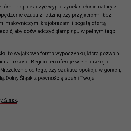
 które chcą połączyć wypoczynek na łonie natury z
pędzenie czasu z rodziną czy przyjaciółmi, bez
?
imi malowniczymi krajobrazami i bogatą ofertą
m Twoje dane możemy przekazywać podmiotom przetwarzającym
wiedzić, aby doświadczyć glampingu w pełnym tego
odwykonawcom naszych usług oraz podmiotom uprawnionym do u
ub organy ścigania – oczywiście tylko gdy wystąpią z żądanie
, że na większości stron internetowych dane o ruchu użytkown
ku to wyjątkowa forma wypoczynku, która pozwala
a z luksusu. Region ten oferuje wiele atrakcji i
do Twoich danych?
 Niezależnie od tego, czy szukasz spokoju w górach,
ania dostępu do danych, sprostowania, usunięcia lub ogranicze
, Dolny Śląsk z pewnością spełni Twoje
zanie danych osobowych, zgłosić sprzeciw oraz skorzystać z 
y Śląsk
.
etwarzania Twoich danych?
ch musi być oparte na właściwej, zgodnej z obowiązującymi prz
Twoich danych w celu świadczenia usług, w tym dopasowywania
a oraz zapewniania ich bezpieczeństwa jest niezbędność do wyk
laminy lub podobne dokumenty dostępne w usługach, z których