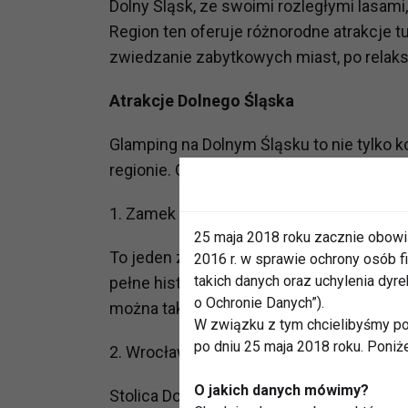
Dolny Śląsk, ze swoimi rozległymi lasami,
Region ten oferuje różnorodne atrakcje 
zwiedzanie zabytkowych miast, po relak
Atrakcje Dolnego Śląska
Glamping na Dolnym Śląsku to nie tylko k
regionie. Oto kilka miejsc, które warto o
1. Zamek Książ
25 maja 2018 roku zacznie obowi
To jeden z największych zamków w Pols
2016 r. w sprawie ochrony osób
takich danych oraz uchylenia dy
pełne historii i legend, a jego zwiedzani
o Ochronie Danych”).
można także wybrać się na spacer po ma
W związku z tym chcielibyśmy po
po dniu 25 maja 2018 roku. Poniż
2. Wrocław
O jakich danych mówimy?
Stolica Dolnego Śląska to miasto, które z