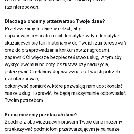
Hip hop
i zainteresowań.
Dlaczego chcemy przetwarzać Twoje dane?
Przetwarzamy te dane w celach, aby:
dopasować treści stron i ich tematykę, w tym tematykę
ukazujących się tam materiałów do Twoich zainteresowań
oraz do przeprowadzania konkursów z nagrodami,
zapewnić Ci większe bezpieczeństwo usług, w tym aby
Trening taneczny
Street Style
wykryć ewentualne boty, oszustwa czy nadużycia,
Workshops Volume 1
pokazywać Ci reklamy dopasowane do Twoich potrzeb
i zainteresowań,
dokonywać pomiarów, które pozwalają nam udoskonalać
nasze usługi i sprawić, że będą maksymalnie odpowiadać
Twoim potrzebom
Komu możemy przekazać dane?
Gdańsk po raz kolejny
Europejskie Spotkania
Zgodnie z obowiązującym prawem Twoje dane możemy
Dźwiga Muzę!
Taneczne
przekazywać podmiotom przetwarzającym je na nasze