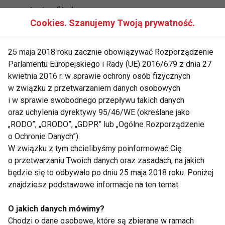
www.taniec.fit.pl
Cookies. Szanujemy Twoją prywatność.
25 maja 2018 roku zacznie obowiązywać Rozporządzenie
Parlamentu Europejskiego i Rady (UE) 2016/679 z dnia 27
JAZZ
HIP HOP
NEW STYLE
kwietnia 2016 r. w sprawie ochrony osób fizycznych
EGURROLA DANCE STUDIO
FIT LIGHT
w związku z przetwarzaniem danych osobowych
i w sprawie swobodnego przepływu takich danych
oraz uchylenia dyrektywy 95/46/WE (określane jako
„RODO”, „ORODO”, „GDPR” lub „Ogólne Rozporządzenie
o Ochronie Danych”).
W związku z tym chcielibyśmy poinformować Cię
Jazz
o przetwarzaniu Twoich danych oraz zasadach, na jakich
będzie się to odbywało po dniu 25 maja 2018 roku. Poniżej
znajdziesz podstawowe informacje na ten temat.
O jakich danych mówimy?
Chodzi o dane osobowe, które są zbierane w ramach