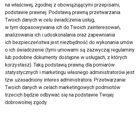
Pokaż więcej
na właściwej, zgodnej z obowiązującymi przepisami,
podstawie prawnej. Podstawą prawną przetwarzania
Twoich danych w celu świadczenia usług,
w tym dopasowywania ich do Twoich zainteresowań,
analizowania ich i udoskonalania oraz zapewniania
Nie przegap nowości ze
ich bezpieczeństwa jest niezbędność do wykonania umów
świata FIT!
o ich świadczenie (tymi umowami są zazwyczaj regulaminy
lub podobne dokumenty dostępne w usługach, z których
Zapisz się do naszego newslettera
korzystasz). Taką podstawą prawną dla pomiarów
statystycznych i marketingu własnego administratorów jest
tzw. uzasadniony interes administratora. Przetwarzanie
Twoich danych w celach marketingowych podmiotów
Wyrażam zgodę na otrzymywanie informacji
trzecich będzie odbywać się na podstawie Twojej
handlowej drogą elektroniczną na podany adres e-mail
dobrowolnej zgody.
przez FIT.PL. Więcej informacji znajdziesz w Polityce
Prywatności.
ZAPISZ SIĘ