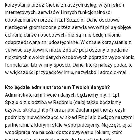
korzystania przez Ciebie z naszych usług, w tym stron
Dancing Poznań 2012
Jazz z Piotrem
internetowych, serwisów i innych funkcjonalności
Galińskim
udostępnianych przez Fit.pl Sp.z.o.o.. Dane osobowe
niezbędne gromadzone przez serwis www.fit.pl są objęte
ochroną danych osobowych: nie są i nie będą nikomu
odsprzedawana ani udostępniane. W czasie korzystania z
serwisu użytkownik może zostać poproszony o podanie
niektórych swoich danych osobowych poprzez wypełnienie
formularza, lub w inny sposób. Dane, które należy podać to
w większości przypadków imię, nazwisko i adres e-mail.
XX Międzynarodowe
Europejskie Spotkania
warsztaty tańca
Taneczne
Jazzowego
Kto będzie administratorem Twoich danych?
Administratorami Twoich danych będziemy my: Fit.pl
Sp.z.o.o z siedzibą w Radomiu (dalej także będziemy
Pokaż więcej
używać skrótu „Fit.pl”) oraz nasi Zaufani partnerzy czyli
podmioty niewchodzące w skład Fit.pl ale będące naszymi
partnerami, z którymi stale współpracujemy. Najczęściej ta
współpraca ma na celu dostosowywanie reklam, które
widzisz na naszych stronach, do Twoich potrzeb