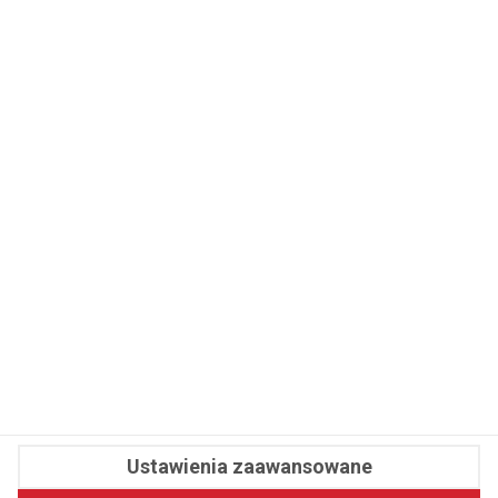
WSPÓŁPRACA
REDAKCJA
PRYWATNOŚĆ
Cookies
Powiadomienia
Newsletter
Fit.pl © 2026 Wszystkie prawa zastrzeżone.
Ustawienia zaawansowane
Pawelec.info