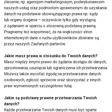
zlecenie, np. agencjom marketingowym, podwykonawcom
naszych usług oraz podmiotom uprawnionym do uzyskania
danych na podstawie obowiązującego prawa np. sądy
lub organy ścigania – oczywiście tylko gdy wystąpią
z żądaniem w oparciu o stosowną podstawę prawną.
Pragniemy też wspomnieć, że na większości stron
Warsztaty taneczne
Bruk Festiwal 2011
internetowych dane o ruchu użytkowników zbierane są
Hip-Hop & Dancehall
przez naszych Zaufanych parterów.
Jakie masz prawa w stosunku do Twoich danych?
Masz między innymi prawo do żądania dostępu do danych,
sprostowania, usunięcia lub ograniczenia ich przetwarzania.
Możesz także wycofać zgodę na przetwarzanie danych
osobowych, zgłosić sprzeciw oraz skorzystać z innych
praw wymienionych szczegółowo tutaj.
Nie Łam się – weź
Rytm ciała, Rytm
udział w Turnieju
Ulicy!
Tanecznym
Jakie są podstawy prawne przetwarzania Twoich
danych?
Każde przetwarzanie Twoich danych musi być oparte