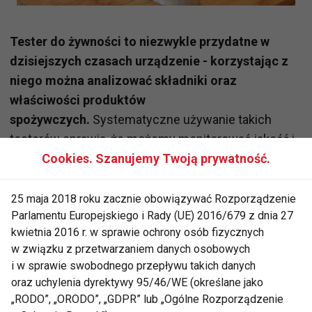
Tester do żywności to niezwykle przydatne w
dzisiejszych czasach urządzenie - korzystając z
niego można analizować składniki oraz
właściwości produktów
spożywczych.
Systematyczne używanie takich
testerów sprawia, że możemy monitorować jakość i
Cookies. Szanujemy Twoją prywatność.
bezpieczeństwo żywności, co ogranicza ryzyko
występowania chorób czy zatruć pokarmowych.
Dzięki testom mamy pewność, iż my oraz
25 maja 2018 roku zacznie obowiązywać Rozporządzenie
Parlamentu Europejskiego i Rady (UE) 2016/679 z dnia 27
członkowie naszej rodziny będą cieszyć się dobrym
kwietnia 2016 r. w sprawie ochrony osób fizycznych
samopoczuciem po spożytych posiłkach.
w związku z przetwarzaniem danych osobowych
i w sprawie swobodnego przepływu takich danych
Jednym z najbardziej znanych i renomowanych
oraz uchylenia dyrektywy 95/46/WE (określane jako
testerów żywności jest Soeks Ecovisor
„RODO”, „ORODO”, „GDPR” lub „Ogólne Rozporządzenie
F4.
Korzystając z tego urządzenia można mierzyć