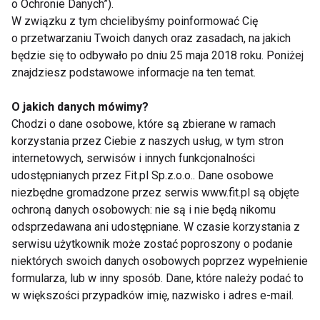
o Ochronie Danych”).
poziom azotanów w żywności, ale to nie wszystko.
W związku z tym chcielibyśmy poinformować Cię
Wykorzystując je można też zweryfikować jakość
o przetwarzaniu Twoich danych oraz zasadach, na jakich
będzie się to odbywało po dniu 25 maja 2018 roku. Poniżej
wody pitnej .
znajdziesz podstawowe informacje na ten temat.
Oprócz tego, w omawianym urządzeniu
O jakich danych mówimy?
zastosowano też inne funkcje - dla dzieci i osób
Chodzi o dane osobowe, które są zbierane w ramach
wrażliwych urządzenie ma dedykowany program,
korzystania przez Ciebie z naszych usług, w tym stron
który uwzględnia obniżoną normę dopuszczalnych
internetowych, serwisów i innych funkcjonalności
substancji szkodliwych dla zdrowia.
udostępnianych przez Fit.pl Sp.z.o.o.. Dane osobowe
niezbędne gromadzone przez serwis www.fit.pl są objęte
Jak skorzystać z testera do
ochroną danych osobowych: nie są i nie będą nikomu
odsprzedawana ani udostępniane. W czasie korzystania z
żywności Soeks Ecovisor F4?
serwisu użytkownik może zostać poproszony o podanie
niektórych swoich danych osobowych poprzez wypełnienie
W jaki sposób można weryfikować jakość żywności
formularza, lub w inny sposób. Dane, które należy podać to
korzystając z testera? Jest to naprawdę banalnie
w większości przypadków imię, nazwisko i adres e-mail.
proste. Mimo tego iż urządzenie posiada wiele