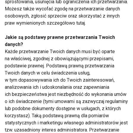
i co wybrać?
mówią eksperci?
sprostowania, usunięcia lub ograniczenia ich przetwarzania.
Możesz także wycofać zgodę na przetwarzanie danych
osobowych, zgłosić sprzeciw oraz skorzystać z innych
Pokaż więcej
praw wymienionych szczegółowo tutaj.
Jakie są podstawy prawne przetwarzania Twoich
danych?
Każde przetwarzanie Twoich danych musi być oparte
Dieta
na właściwej, zgodnej z obowiązującymi przepisami,
podstawie prawnej. Podstawą prawną przetwarzania
Twoich danych w celu świadczenia usług,
w tym dopasowywania ich do Twoich zainteresowań,
analizowania ich i udoskonalania oraz zapewniania
ich bezpieczeństwa jest niezbędność do wykonania umów
o ich świadczenie (tymi umowami są zazwyczaj regulaminy
Mrożone jogurtowe
Chłodnik proteinowy z
lub podobne dokumenty dostępne w usługach, z których
batoniki z owocami –
pieczonych buraków i
korzystasz). Taką podstawą prawną dla pomiarów
zdrowy deser bez
skyru – lekki obiad na
statystycznych i marketingu własnego administratorów jest
cukru, który
upalne dni
tzw. uzasadniony interes administratora. Przetwarzanie