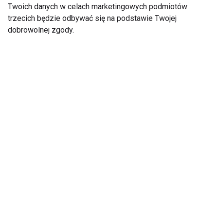
pokochasz tego lata
Twoich danych w celach marketingowych podmiotów
trzecich będzie odbywać się na podstawie Twojej
dobrowolnej zgody.
Czy jedzenie po 20:00
Dlaczego po sałatce
naprawdę tuczy?
nadal jesteś głodny?
Dietetyk wyjaśnia, co
Dietetyk wyjaśnia
mówi nauka
najczęstsze błędy
podczas odchudzania
Lody codziennie?
5 produktów, które
Dietetyk mówi, kiedy
latem odwadniają
to naprawdę nie jest
bardziej, niż myślisz
problem