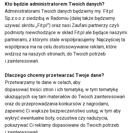
zaawansowanych funkcji, jego użytkowanie nie
Kto będzie administratorem Twoich danych?
powinno sprawiać większych trudności nawet
Administratorami Twoich danych będziemy my: Fit.pl
Sp.z.o.o z siedzibą w Radomiu (dalej także będziemy
laikom. Wystarczy, że
umieścimy miernik w nie
używać skrótu „Fit.pl”) oraz nasi Zaufani partnerzy czyli
przetworzonym produkcie, wybierzemy go z listy,
podmioty niewchodzące w skład Fit.pl ale będące naszymi
następnie odczytamy wynik - gotowe.
partnerami, z którymi stale współpracujemy. Najczęściej ta
współpraca ma na celu dostosowywanie reklam, które
Wspomniany wcześniej profesjonalny tester do
widzisz na naszych stronach, do Twoich potrzeb
żywności Soeks Ecovisor F4 można kupić na stronie
i zainteresowań.
https://www.srtech.pl/
.
Dlaczego chcemy przetwarzać Twoje dane?
ZDROWIE
DIETA
DIETY
ZDROWY
Przetwarzamy te dane w celach, aby:
dopasować treści stron i ich tematykę, w tym tematykę
ŻYWNOŚĆ
FIT LIGHT
ukazujących się tam materiałów do Twoich zainteresowań
oraz do przeprowadzania konkursów z nagrodami,
zapewnić Ci większe bezpieczeństwo usług, w tym aby
wykryć ewentualne boty, oszustwa czy nadużycia,
pokazywać Ci reklamy dopasowane do Twoich potrzeb
i zainteresowań,