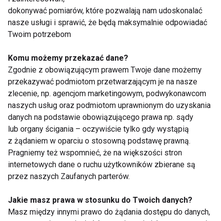
Zdrowie
dokonywać pomiarów, które pozwalają nam udoskonalać
nasze usługi i sprawić, że będą maksymalnie odpowiadać
Twoim potrzebom
Komu możemy przekazać dane?
Zgodnie z obowiązującym prawem Twoje dane możemy
przekazywać podmiotom przetwarzającym je na nasze
Niezbędne dla serca i
Ten problem może
zlecenie, np. agencjom marketingowym, podwykonawcom
mięśni. Dlaczego
dotyczyć nawet co
naszych usług oraz podmiotom uprawnionym do uzyskania
warto suplementować
piątej kobiety na
danych na podstawie obowiązującego prawa np. sądy
kwasy omega-3?
świecie. Lekarka:
lub organy ścigania – oczywiście tylko gdy wystąpią
Pacjentki często boją
z żądaniem w oparciu o stosowną podstawę prawną.
się mówić o bólu
Pragniemy też wspomnieć, że na większości stron
podczas stosunku
internetowych dane o ruchu użytkowników zbierane są
przez naszych Zaufanych parterów.
Mounjaro vs Ozempic
Otyłość to choroba, a
Jakie masz prawa w stosunku do Twoich danych?
– różnice, skuteczność
nie brak silnej woli. Co
Masz między innymi prawo do żądania dostępu do danych,