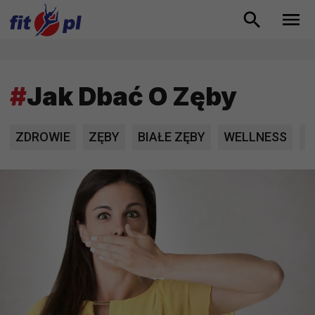
#
Jak Dbać O Zęby
ZDROWIE
ZĘBY
BIAŁE ZĘBY
WELLNESS
Z