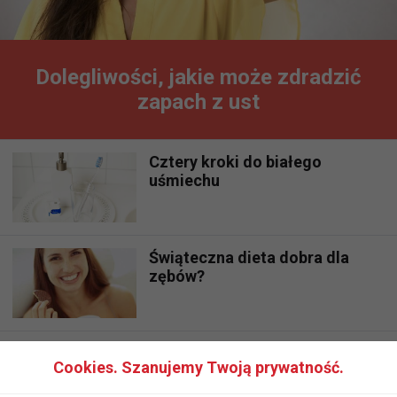
Dolegliwości, jakie może zdradzić
zapach z ust
Cztery kroki do białego
uśmiechu
Świąteczna dieta dobra dla
zębów?
Zdrowe nawyki to zdrowe ząbki
Cookies. Szanujemy Twoją prywatność.