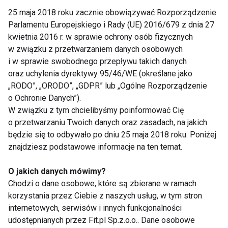
25 maja 2018 roku zacznie obowiązywać Rozporządzenie
Parlamentu Europejskiego i Rady (UE) 2016/679 z dnia 27
4 kroki do zdrowego uśmiechu
kwietnia 2016 r. w sprawie ochrony osób fizycznych
w związku z przetwarzaniem danych osobowych
i w sprawie swobodnego przepływu takich danych
oraz uchylenia dyrektywy 95/46/WE (określane jako
Uśmiechnij się!
„RODO”, „ORODO”, „GDPR” lub „Ogólne Rozporządzenie
o Ochronie Danych”).
W związku z tym chcielibyśmy poinformować Cię
o przetwarzaniu Twoich danych oraz zasadach, na jakich
będzie się to odbywało po dniu 25 maja 2018 roku. Poniżej
znajdziesz podstawowe informacje na ten temat.
O jakich danych mówimy?
Chodzi o dane osobowe, które są zbierane w ramach
Nie przegap nowości ze
korzystania przez Ciebie z naszych usług, w tym stron
świata FIT!
internetowych, serwisów i innych funkcjonalności
udostępnianych przez Fit.pl Sp.z.o.o.. Dane osobowe