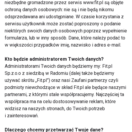
niezbędne gromadzone przez serwis www.fit.pl są objęte
Zapisz się do naszego newslettera
ochroną danych osobowych: nie są i nie będą nikomu
odsprzedawana ani udostępniane. W czasie korzystania z
serwisu użytkownik może zostać poproszony o podanie
Wyrażam zgodę na otrzymywanie informacji
niektórych swoich danych osobowych poprzez wypełnienie
handlowej drogą elektroniczną na podany adres e-mail
formularza, lub w inny sposób. Dane, które należy podać to
przez FIT.PL. Więcej informacji znajdziesz w Polityce
w większości przypadków imię, nazwisko i adres e-mail.
Prywatności.
Kto będzie administratorem Twoich danych?
Administratorami Twoich danych będziemy my: Fit.pl
ZAPISZ SIĘ
Sp.z.o.o z siedzibą w Radomiu (dalej także będziemy
używać skrótu „Fit.pl”) oraz nasi Zaufani partnerzy czyli
podmioty niewchodzące w skład Fit.pl ale będące naszymi
partnerami, z którymi stale współpracujemy. Najczęściej ta
współpraca ma na celu dostosowywanie reklam, które
WSPÓŁPRACA
widzisz na naszych stronach, do Twoich potrzeb
i zainteresowań.
REDAKCJA
Dlaczego chcemy przetwarzać Twoje dane?