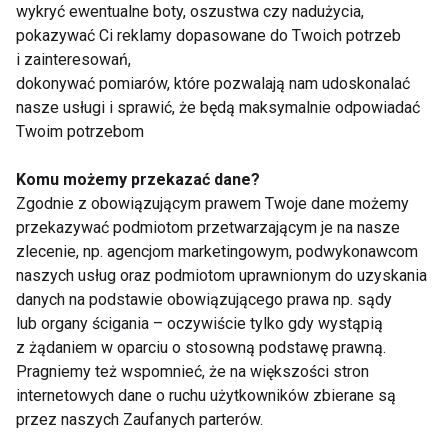
Przez osteoporozę można
wykryć ewentualne boty, oszustwa czy nadużycia,
stracić zęby
pokazywać Ci reklamy dopasowane do Twoich potrzeb
i zainteresowań,
dokonywać pomiarów, które pozwalają nam udoskonalać
nasze usługi i sprawić, że będą maksymalnie odpowiadać
Uśmiech na miarę Hollywood
Twoim potrzebom
Komu możemy przekazać dane?
Zgodnie z obowiązującym prawem Twoje dane możemy
Szparę między zębami
przekazywać podmiotom przetwarzającym je na nasze
zamkniesz kompozytem
zlecenie, np. agencjom marketingowym, podwykonawcom
naszych usług oraz podmiotom uprawnionym do uzyskania
danych na podstawie obowiązującego prawa np. sądy
lub organy ścigania – oczywiście tylko gdy wystąpią
Dental Spa - Komfort przede
wszystkim
z żądaniem w oparciu o stosowną podstawę prawną.
Pragniemy też wspomnieć, że na większości stron
internetowych dane o ruchu użytkowników zbierane są
przez naszych Zaufanych parterów.
Linia innowacyjnych past do