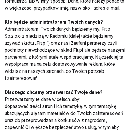
formularza, lub w inny sposób. Dane, które należy podać to
Licówki kosmetyczne
w większości przypadków imię, nazwisko i adres e-mail.
Kto będzie administratorem Twoich danych?
Administratorami Twoich danych będziemy my: Fit.pl
Sp.z.o.o z siedzibą w Radomiu (dalej także będziemy
Czego jeszcze nie wiesz o
pielęgnacji zębów...
używać skrótu „Fit.pl”) oraz nasi Zaufani partnerzy czyli
podmioty niewchodzące w skład Fit.pl ale będące naszymi
partnerami, z którymi stale współpracujemy. Najczęściej ta
współpraca ma na celu dostosowywanie reklam, które
Myj zęby, ochronisz serce
widzisz na naszych stronach, do Twoich potrzeb
i zainteresowań.
Dlaczego chcemy przetwarzać Twoje dane?
Przetwarzamy te dane w celach, aby:
Z aparatem na zębach
dopasować treści stron i ich tematykę, w tym tematykę
ukazujących się tam materiałów do Twoich zainteresowań
oraz do przeprowadzania konkursów z nagrodami,
zapewnić Ci większe bezpieczeństwo usług, w tym aby