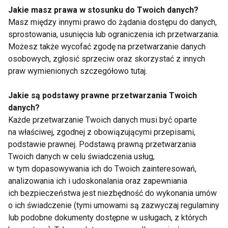
wrażliwych zębów
Jakie masz prawa w stosunku do Twoich danych?
Masz między innymi prawo do żądania dostępu do danych,
sprostowania, usunięcia lub ograniczenia ich przetwarzania.
Możesz także wycofać zgodę na przetwarzanie danych
Białe zęby
osobowych, zgłosić sprzeciw oraz skorzystać z innych
praw wymienionych szczegółowo tutaj.
Jakie są podstawy prawne przetwarzania Twoich
4 kroki do zdrowego uśmiechu
danych?
Każde przetwarzanie Twoich danych musi być oparte
na właściwej, zgodnej z obowiązującymi przepisami,
podstawie prawnej. Podstawą prawną przetwarzania
Twoich danych w celu świadczenia usług,
Dowiedz się więcej na temat
nadwrażliwości zębów
w tym dopasowywania ich do Twoich zainteresowań,
analizowania ich i udoskonalania oraz zapewniania
ich bezpieczeństwa jest niezbędność do wykonania umów
o ich świadczenie (tymi umowami są zazwyczaj regulaminy
Mobilne gabinety
lub podobne dokumenty dostępne w usługach, z których
stomatologiczne dla