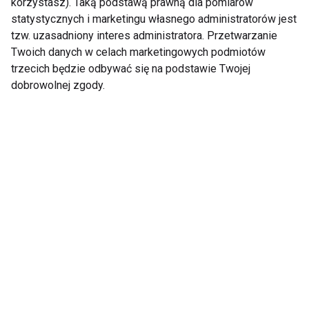
korzystasz). Taką podstawą prawną dla pomiarów
najmłodszych
statystycznych i marketingu własnego administratorów jest
tzw. uzasadniony interes administratora. Przetwarzanie
Twoich danych w celach marketingowych podmiotów
Zdrowy uśmiech zależy od
wieku
trzecich będzie odbywać się na podstawie Twojej
dobrowolnej zgody.
Nie przegap nowości ze
świata FIT!
Zapisz się do naszego newslettera