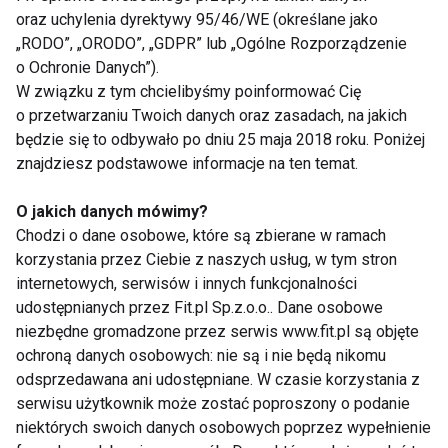
oraz uchylenia dyrektywy 95/46/WE (określane jako
7 błędów popełnianych podczas
„RODO”, „ORODO”, „GDPR” lub „Ogólne Rozporządzenie
mycia zębów
o Ochronie Danych”).
W związku z tym chcielibyśmy poinformować Cię
o przetwarzaniu Twoich danych oraz zasadach, na jakich
będzie się to odbywało po dniu 25 maja 2018 roku. Poniżej
Świąteczna dieta dobra dla
znajdziesz podstawowe informacje na ten temat.
zębów?
O jakich danych mówimy?
Chodzi o dane osobowe, które są zbierane w ramach
Menopauza nie oznacza pauzy
korzystania przez Ciebie z naszych usług, w tym stron
od dentysty
internetowych, serwisów i innych funkcjonalności
udostępnianych przez Fit.pl Sp.z.o.o.. Dane osobowe
niezbędne gromadzone przez serwis www.fit.pl są objęte
ochroną danych osobowych: nie są i nie będą nikomu
Ochrona non stop przeciw
gromadzącym się bakteriom
odsprzedawana ani udostępniane. W czasie korzystania z
serwisu użytkownik może zostać poproszony o podanie
niektórych swoich danych osobowych poprzez wypełnienie