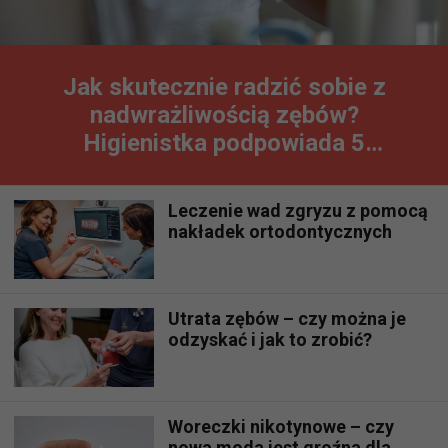
Jak skutecznie radzić sobie z
nadwrażliwością zębów?
Higienistka podpowiada 5
sprawdzonych sposobów
Leczenie wad zgryzu z pomocą
nakładek ortodontycznych
Utrata zębów – czy można je
odzyskać i jak to zrobić?
Woreczki nikotynowe – czy
nowa moda jest groźna dla