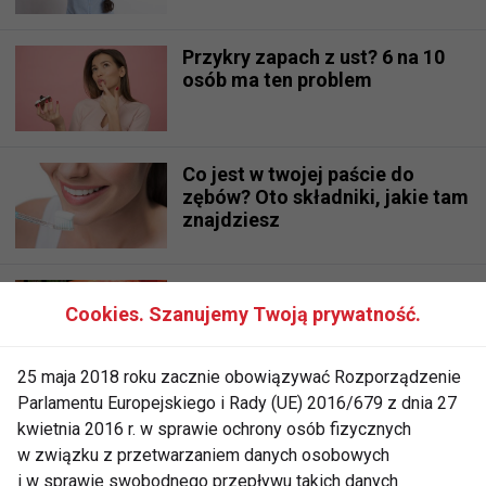
Przykry zapach z ust? 6 na 10
osób ma ten problem
Co jest w twojej paście do
zębów? Oto składniki, jakie tam
znajdziesz
Układ układów, czyli o budowie
Cookies. Szanujemy Twoją prywatność.
i funkcjach układu
pokarmowego
25 maja 2018 roku zacznie obowiązywać Rozporządzenie
Parlamentu Europejskiego i Rady (UE) 2016/679 z dnia 27
Cztery kroki do białego
kwietnia 2016 r. w sprawie ochrony osób fizycznych
uśmiechu
w związku z przetwarzaniem danych osobowych
i w sprawie swobodnego przepływu takich danych