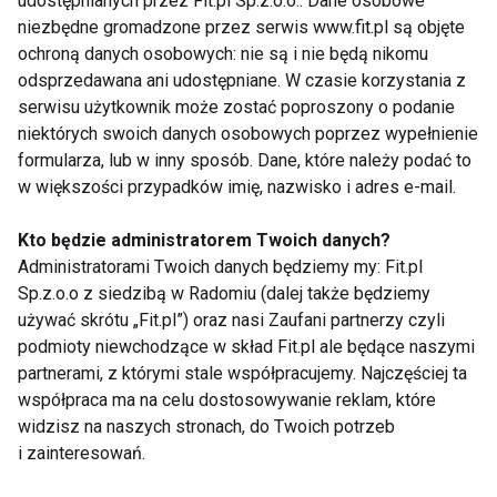
udostępnianych przez Fit.pl Sp.z.o.o.. Dane osobowe
niezbędne gromadzone przez serwis www.fit.pl są objęte
ochroną danych osobowych: nie są i nie będą nikomu
Zapisz się do naszego newslettera
odsprzedawana ani udostępniane. W czasie korzystania z
serwisu użytkownik może zostać poproszony o podanie
niektórych swoich danych osobowych poprzez wypełnienie
Wyrażam zgodę na otrzymywanie informacji
formularza, lub w inny sposób. Dane, które należy podać to
handlowej drogą elektroniczną na podany adres e-mail
w większości przypadków imię, nazwisko i adres e-mail.
przez FIT.PL. Więcej informacji znajdziesz w Polityce
Prywatności.
Kto będzie administratorem Twoich danych?
Administratorami Twoich danych będziemy my: Fit.pl
Sp.z.o.o z siedzibą w Radomiu (dalej także będziemy
ZAPISZ SIĘ
używać skrótu „Fit.pl”) oraz nasi Zaufani partnerzy czyli
podmioty niewchodzące w skład Fit.pl ale będące naszymi
partnerami, z którymi stale współpracujemy. Najczęściej ta
współpraca ma na celu dostosowywanie reklam, które
widzisz na naszych stronach, do Twoich potrzeb
WSPÓŁPRACA
i zainteresowań.