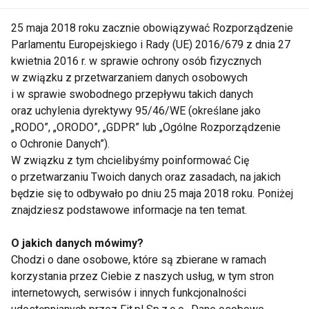
25 maja 2018 roku zacznie obowiązywać Rozporządzenie
Parlamentu Europejskiego i Rady (UE) 2016/679 z dnia 27
kwietnia 2016 r. w sprawie ochrony osób fizycznych
Prowadzący Tańca z
w związku z przetwarzaniem danych osobowych
Gwiazdami
i w sprawie swobodnego przepływu takich danych
oraz uchylenia dyrektywy 95/46/WE (określane jako
„RODO”, „ORODO”, „GDPR” lub „Ogólne Rozporządzenie
Prowadzący
o Ochronie Danych”).
W związku z tym chcielibyśmy poinformować Cię
o przetwarzaniu Twoich danych oraz zasadach, na jakich
będzie się to odbywało po dniu 25 maja 2018 roku. Poniżej
znajdziesz podstawowe informacje na ten temat.
O jakich danych mówimy?
Chodzi o dane osobowe, które są zbierane w ramach
korzystania przez Ciebie z naszych usług, w tym stron
Nie przegap nowości ze
internetowych, serwisów i innych funkcjonalności
świata FIT!