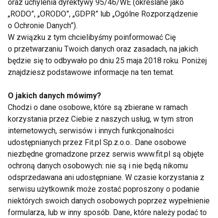
oraz uchylenia dyrektywy 95/46/WE (określane jako
Nie przegap nowości ze
„RODO”, „ORODO”, „GDPR” lub „Ogólne Rozporządzenie
świata FIT!
o Ochronie Danych”).
W związku z tym chcielibyśmy poinformować Cię
o przetwarzaniu Twoich danych oraz zasadach, na jakich
Zapisz się do naszego newslettera
będzie się to odbywało po dniu 25 maja 2018 roku. Poniżej
znajdziesz podstawowe informacje na ten temat.
O jakich danych mówimy?
Wyrażam zgodę na otrzymywanie informacji
Chodzi o dane osobowe, które są zbierane w ramach
handlowej drogą elektroniczną na podany adres e-mail
korzystania przez Ciebie z naszych usług, w tym stron
przez FIT.PL. Więcej informacji znajdziesz w Polityce
internetowych, serwisów i innych funkcjonalności
Prywatności.
udostępnianych przez Fit.pl Sp.z.o.o.. Dane osobowe
niezbędne gromadzone przez serwis www.fit.pl są objęte
ZAPISZ SIĘ
ochroną danych osobowych: nie są i nie będą nikomu
odsprzedawana ani udostępniane. W czasie korzystania z
serwisu użytkownik może zostać poproszony o podanie
niektórych swoich danych osobowych poprzez wypełnienie
formularza, lub w inny sposób. Dane, które należy podać to