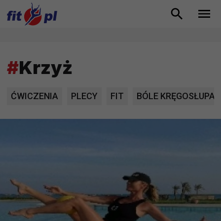
#
Krzyż
ĆWICZENIA
PLECY
FIT
BÓLE KRĘGOSŁUPA