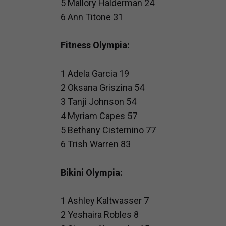
5 Mallory Halderman 24
prawną dla pomiarów statystyczny
6 Ann Titone 31
Przetwarzanie Twoich danych w c
zgody.
Fitness Olympia:
1 Adela Garcia 19
2 Oksana Griszina 54
3 Tanji Johnson 54
4 Myriam Capes 57
5 Bethany Cisternino 77
6 Trish Warren 83
Bikini Olympia:
1 Ashley Kaltwasser 7
2 Yeshaira Robles 8