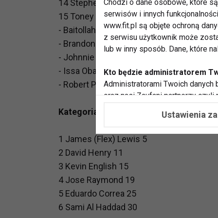
Chodzi o dane osobowe, które są 
14 Stephen Kuclo 137
serwisów i innych funkcjonalnośc
15 Toney Freeman 152
www.fit.pl są objęte ochroną dan
- Baitollah Abbaspour
z serwisu użytkownik może zosta
- Brandon Curry
lub w inny sposób. Dane, które n
- Johnnie Jackson
- Issa Obaid
Kto będzie administratorem T
Administratorami Twoich danych b
- Robert Piotrkowicz
oraz nasi Zaufani partnerzy czyli
współpracujemy. Najczęściej ta 
Kategoria lekka (do 96 kg):
Ustawienia z
potrzeb i zainteresowań.
1 James (Flex) Lewis 5
Dlaczego chcemy przetwarzać
2 David Henry 11
Przetwarzamy te dane w celach, 
dopasować treści stron i ich tem
3 Kevin English 15
przeprowadzania konkursów z na
4 Jose Raymond 19
zapewnić Ci większe bezpieczeńs
5 Eduardo Correa 25
pokazywać Ci reklamy dopasowan
6 Sami Al Haddad 30
dokonywać pomiarów, które pozw