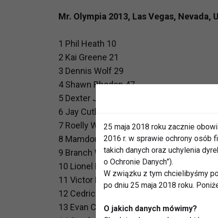
Mr. Olympia 2013, Las Vegas, Nevada, 
1 Phil Heath 10
2 Kai Greene 21
3 Dennis Wolf 29
4 Shawn Rhoden 47
5 Dexter Jackson 51
6 Jay Cutler 55
7 Roelly Winklaar 69
25 maja 2018 roku zacznie obowi
2016 r. w sprawie ochrony osób
8 Mamdouh Elssbiay 87
takich danych oraz uchylenia dy
9 Branch Warren 93
o Ochronie Danych”).
10 Lionel Beyeke 98
W związku z tym chcielibyśmy po
11 Victor Martinez 111
po dniu 25 maja 2018 roku. Poniż
12 Cedric McMillan 120
13 Evan Centopani 126
O jakich danych mówimy?