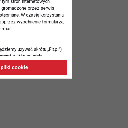
 tym stron internetowych,
ne gromadzone przez serwis
stępniane. W czasie korzystania
oprzez wypełnienie formularza,
-mail.
ędziemy używać skrótu „Fit.pl”)
rami, z którymi stale
 naszych stronach, do Twoich
pliki cookie
h zainteresowań oraz do
dużycia,
malnie odpowiadać Twoim