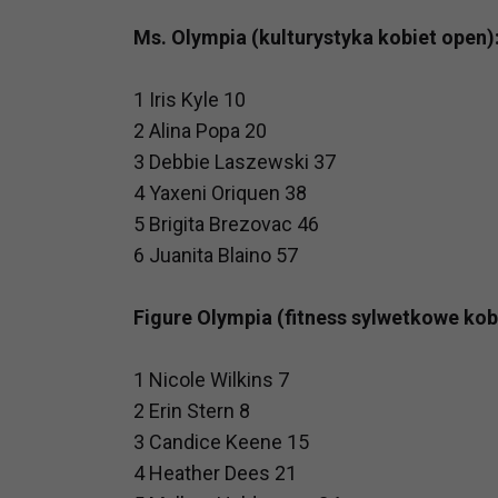
potrzebom
Ms. Olympia (kulturystyka kobiet open)
Komu możemy przekazać dane
Zgodnie z obowiązującym prawe
1 Iris Kyle 10
np. agencjom marketingowym, p
2 Alina Popa 20
obowiązującego prawa np. sądy l
3 Debbie Laszewski 37
prawną. Pragniemy też wspomnieć
4 Yaxeni Oriquen 38
Zaufanych parterów.
5 Brigita Brezovac 46
Jakie masz prawa w stosunku 
6 Juanita Blaino 57
Masz między innymi prawo do żąd
także wycofać zgodę na przetwar
Figure Olympia (fitness sylwetkowe kob
szczegółowo tutaj.
1 Nicole Wilkins 7
Jakie są podstawy prawne prz
2 Erin Stern 8
Każde przetwarzanie Twoich dany
Podstawą prawną przetwarzania 
3 Candice Keene 15
analizowania ich i udoskonalani
4 Heather Dees 21
(tymi umowami są zazwyczaj regu