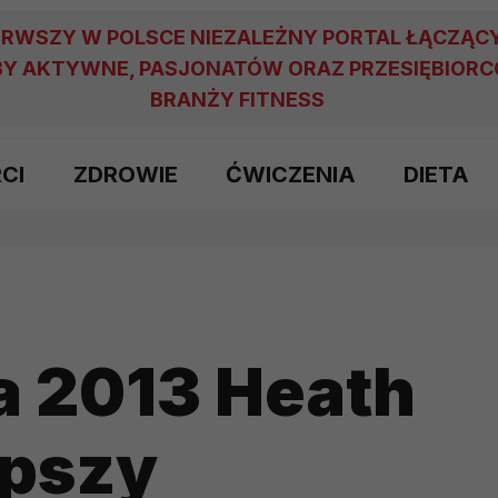
ERWSZY W POLSCE NIEZALEŻNY PORTAL ŁĄCZĄC
Y AKTYWNE, PASJONATÓW ORAZ PRZESIĘBIOR
BRANŻY FITNESS
RCI
ZDROWIE
ĆWICZENIA
DIETA
a 2013 Heath
epszy