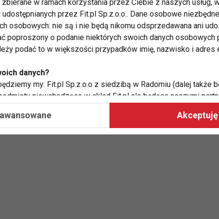
zbierane w ramach korzystania przez Ciebie z naszych usług, w
i udostępnianych przez Fit.pl Sp.z.o.o.. Dane osobowe niezbęd
ych osobowych: nie są i nie będą nikomu odsprzedawana ani udo
ć poproszony o podanie niektórych swoich danych osobowych p
ależy podać to w większości przypadków imię, nazwisko i adres e
woich danych?
ędziemy my: Fit.pl Sp.z.o.o z siedzibą w Radomiu (dalej także b
 podmioty niewchodzące w skład Fit.pl ale będące naszymi partne
współpraca ma na celu dostosowywanie reklam, które widzisz na
aawansowane
Akceptuję 
 Twoje dane?
aby:
atykę, w tym tematykę ukazujących się tam materiałów do Twoic
grodami,
two usług, w tym aby wykryć ewentualne boty, oszustwa czy na
e do Twoich potrzeb i zainteresowań,
alają nam udoskonalać nasze usługi i sprawić, że będą maksy