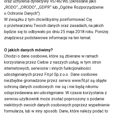
oraz uchylenia dyrektywy 95/46/WE (określane jako
Nie przegap nowości ze
„RODO”, „ORODO”, „GDPR” lub „Ogólne Rozporządzenie
świata FIT!
o Ochronie Danych”).
W związku z tym chcielibyśmy poinformować Cię
o przetwarzaniu Twoich danych oraz zasadach, na jakich
Zapisz się do naszego newslettera
będzie się to odbywało po dniu 25 maja 2018 roku. Poniżej
znajdziesz podstawowe informacje na ten temat.
O jakich danych mówimy?
Wyrażam zgodę na otrzymywanie informacji
Chodzi o dane osobowe, które są zbierane w ramach
handlowej drogą elektroniczną na podany adres e-mail
korzystania przez Ciebie z naszych usług, w tym stron
przez FIT.PL. Więcej informacji znajdziesz w Polityce
internetowych, serwisów i innych funkcjonalności
Prywatności.
udostępnianych przez Fit.pl Sp.z.o.o.. Dane osobowe
niezbędne gromadzone przez serwis www.fit.pl są objęte
ZAPISZ SIĘ
ochroną danych osobowych: nie są i nie będą nikomu
odsprzedawana ani udostępniane. W czasie korzystania z
serwisu użytkownik może zostać poproszony o podanie
niektórych swoich danych osobowych poprzez wypełnienie
formularza, lub w inny sposób. Dane, które należy podać to