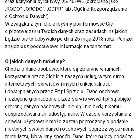
oraz uchylenia dyrektywy 95/46/WE (określane jako
Nie przegap nowości ze
„RODO”, „ORODO”, „GDPR” lub „Ogólne Rozporządzenie
świata FIT!
o Ochronie Danych”).
W związku z tym chcielibyśmy poinformować Cię
o przetwarzaniu Twoich danych oraz zasadach, na jakich
Zapisz się do naszego newslettera
będzie się to odbywało po dniu 25 maja 2018 roku. Poniżej
znajdziesz podstawowe informacje na ten temat.
O jakich danych mówimy?
Wyrażam zgodę na otrzymywanie informacji
Chodzi o dane osobowe, które są zbierane w ramach
handlowej drogą elektroniczną na podany adres e-mail
korzystania przez Ciebie z naszych usług, w tym stron
przez FIT.PL. Więcej informacji znajdziesz w Polityce
internetowych, serwisów i innych funkcjonalności
Prywatności.
udostępnianych przez Fit.pl Sp.z.o.o.. Dane osobowe
niezbędne gromadzone przez serwis www.fit.pl są objęte
ZAPISZ SIĘ
ochroną danych osobowych: nie są i nie będą nikomu
odsprzedawana ani udostępniane. W czasie korzystania z
serwisu użytkownik może zostać poproszony o podanie
niektórych swoich danych osobowych poprzez wypełnienie
formularza, lub w inny sposób. Dane, które należy podać to