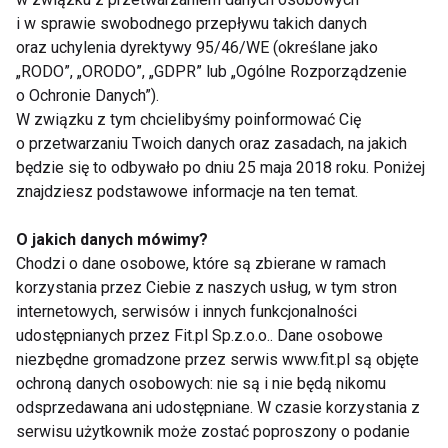
i w sprawie swobodnego przepływu takich danych
oraz uchylenia dyrektywy 95/46/WE (określane jako
„RODO”, „ORODO”, „GDPR” lub „Ogólne Rozporządzenie
o Ochronie Danych”).
Nie przegap nowości ze
W związku z tym chcielibyśmy poinformować Cię
o przetwarzaniu Twoich danych oraz zasadach, na jakich
świata FIT!
będzie się to odbywało po dniu 25 maja 2018 roku. Poniżej
znajdziesz podstawowe informacje na ten temat.
Zapisz się do naszego newslettera
O jakich danych mówimy?
Chodzi o dane osobowe, które są zbierane w ramach
korzystania przez Ciebie z naszych usług, w tym stron
Wyrażam zgodę na otrzymywanie informacji
internetowych, serwisów i innych funkcjonalności
handlowej drogą elektroniczną na podany adres e-mail
udostępnianych przez Fit.pl Sp.z.o.o.. Dane osobowe
przez FIT.PL. Więcej informacji znajdziesz w Polityce
niezbędne gromadzone przez serwis www.fit.pl są objęte
Prywatności.
ochroną danych osobowych: nie są i nie będą nikomu
odsprzedawana ani udostępniane. W czasie korzystania z
ZAPISZ SIĘ
serwisu użytkownik może zostać poproszony o podanie