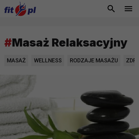
#
Masaż Relaksacyjny
MASAŻ
WELLNESS
RODZAJE MASAŻU
ZDR