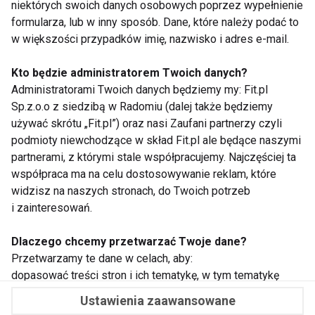
niektórych swoich danych osobowych poprzez wypełnienie
formularza, lub w inny sposób. Dane, które należy podać to
w większości przypadków imię, nazwisko i adres e-mail.
Kto będzie administratorem Twoich danych?
WSPÓŁPRACA
Administratorami Twoich danych będziemy my: Fit.pl
Sp.z.o.o z siedzibą w Radomiu (dalej także będziemy
REDAKCJA
używać skrótu „Fit.pl”) oraz nasi Zaufani partnerzy czyli
podmioty niewchodzące w skład Fit.pl ale będące naszymi
PRYWATNOŚĆ
partnerami, z którymi stale współpracujemy. Najczęściej ta
współpraca ma na celu dostosowywanie reklam, które
widzisz na naszych stronach, do Twoich potrzeb
Cookies
i zainteresowań.
Powiadomienia
Dlaczego chcemy przetwarzać Twoje dane?
Newsletter
Przetwarzamy te dane w celach, aby:
dopasować treści stron i ich tematykę, w tym tematykę
ukazujących się tam materiałów do Twoich zainteresowań
Fit.pl © 2026 Wszystkie prawa zastrzeżone.
Ustawienia zaawansowane
oraz do przeprowadzania konkursów z nagrodami,