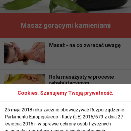
Masaż gorącymi kamieniami
Masaż - na co zwracać uwagę
Rola masażysty w procesie
rehabilitacyjnym
Cookies. Szanujemy Twoją prywatność.
Masaż - na co zwracać uwagę
25 maja 2018 roku zacznie obowiązywać Rozporządzenie
Parlamentu Europejskiego i Rady (UE) 2016/679 z dnia 27
kwietnia 2016 r. w sprawie ochrony osób fizycznych
w związku z przetwarzaniem danych osobowych