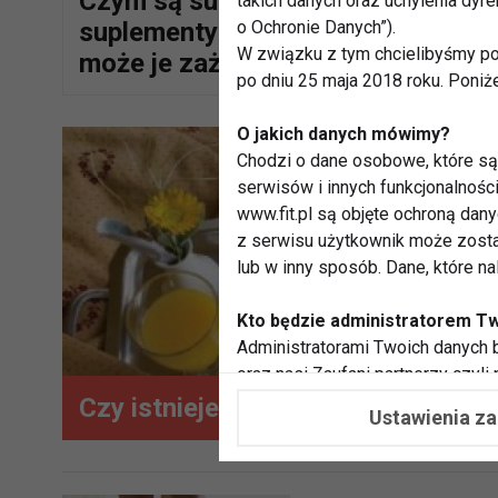
Czym są suplementy? Czy
takich danych oraz uchylenia dy
o Ochronie Danych”).
suplementy są szkodliwe? Kto
W związku z tym chcielibyśmy po
może je zażywać?
po dniu 25 maja 2018 roku. Poniż
O jakich danych mówimy?
Chodzi o dane osobowe, które są 
serwisów i innych funkcjonalnośc
www.fit.pl są objęte ochroną dan
z serwisu użytkownik może zosta
lub w inny sposób. Dane, które n
Kto będzie administratorem T
Administratorami Twoich danych b
oraz nasi Zaufani partnerzy czyli
współpracujemy. Najczęściej ta 
Czy istnieje dieta odmładzająca?
Ustawienia z
potrzeb i zainteresowań.
Dlaczego chcemy przetwarzać