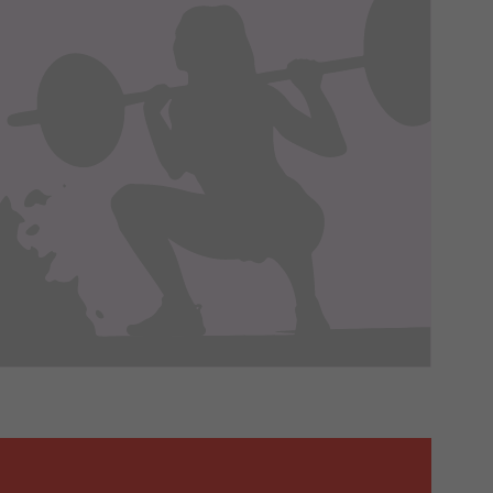
episami, podstawie prawnej.
 ich do Twoich zainteresowań,
onania umów o ich świadczenie
 korzystasz). Taką podstawą
 interes administratora.
na podstawie Twojej dobrowolnej