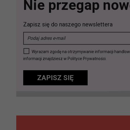
Nie przegap nowo
Jakie są podstawy prawne prz
Każde przetwarzanie Twoich dany
Zapisz się do naszego newslettera
Podstawą prawną przetwarzania 
analizowania ich i udoskonalani
(tymi umowami są zazwyczaj regu
prawną dla pomiarów statystyczny
Wyrażam zgodę na otrzymywanie informacji handlowej 
Przetwarzanie Twoich danych w c
informacji znajdziesz w Polityce Prywatności.
zgody.
ZAPISZ SIĘ