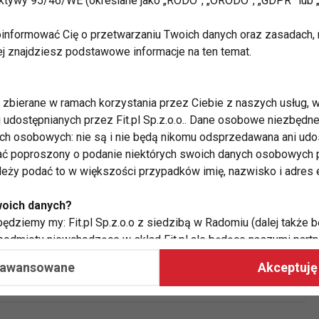
Dieta a płeć dziecka
rektywy 95/46/WE (określane jako „RODO”, „ORODO”, „GDPR” lub
informować Cię o przetwarzaniu Twoich danych oraz zasadach, n
ej znajdziesz podstawowe informacje na ten temat.
zbierane w ramach korzystania przez Ciebie z naszych usług, w
i udostępnianych przez Fit.pl Sp.z.o.o.. Dane osobowe niezbęd
ych osobowych: nie są i nie będą nikomu odsprzedawana ani udo
ć poproszony o podanie niektórych swoich danych osobowych p
ależy podać to w większości przypadków imię, nazwisko i adres e
woich danych?
ędziemy my: Fit.pl Sp.z.o.o z siedzibą w Radomiu (dalej także b
 podmioty niewchodzące w skład Fit.pl ale będące naszymi partne
współpraca ma na celu dostosowywanie reklam, które widzisz na
Czy istnieje dieta odmładzająca?
aawansowane
Akceptuję 
 Twoje dane?