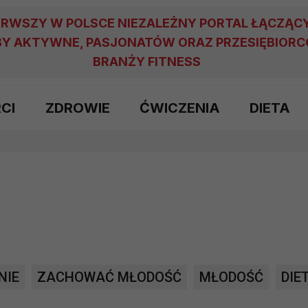
ERWSZY W POLSCE NIEZALEŻNY PORTAL ŁĄCZĄC
Y AKTYWNE, PASJONATÓW ORAZ PRZESIĘBIOR
BRANŻY FITNESS
RCI
ZDROWIE
ĆWICZENIA
DIETA
NIE
ZACHOWAĆ MŁODOŚĆ
MŁODOŚĆ
DIE