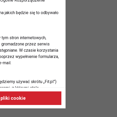
 „Ogólne Rozporządzenie
a jakich będzie się to odbywało
 tym stron internetowych,
ne gromadzone przez serwis
stępniane. W czasie korzystania
oprzez wypełnienie formularza,
-mail.
ędziemy używać skrótu „Fit.pl”)
rami, z którymi stale
 naszych stronach, do Twoich
pliki cookie