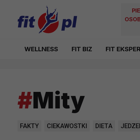
PI
OSOB
WELLNESS
FIT BIZ
FIT EKSPE
#
Mity
FAKTY
CIEKAWOSTKI
DIETA
JEDZE